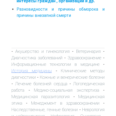
интересы граждан , организаций и др.
Разновидности и причины обморока и
причины внезапной смерти
Акушерство и гинекология
Ветеринария
-
-
-
Диагностика заболеваний
Здравоохранение
-
-
Информационные технологии в медицине
-
История медицины
Клинические методы
-
диагностики
Кожные и венерические болезни
-
Лечение болезней сердца
Логопедическая
-
-
работа
Медико-социальная экспертиза
-
-
Медицинская паразитология
Медицинская
-
этика
Менеджмент в здравоохранении
-
-
Наследственные, генные болезни
Неврология
-
и нейрохирургия
Нефрология
Онкология