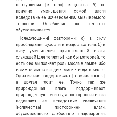
поступления [в тело] вещества, б) по
причине уменьшения самой влаги
вследствие ее исчезновения, вызываемого
теплотой. Ослабление же теплоты
обусловливается
[следующими] факторами: а) в силу
преобладания сухости в веществе тела, б) в
силу уменьшения прирожденной влаги,
служащей [для теплоты] как бы материей, то
есть она выполняет роль масла в лампе, ибо
в лампе имеются две влаги - вода и масло.
Одна из них поддерживает [горение лампы],
а другая гасит ее. Точно так же
прирожденная влага поддерживает
прирожденную теплоту, а посторонняя влага
подавляет ее вследствие увеличения
[количества] посторонней влаги,
обусловленного слабостью пищеварения;