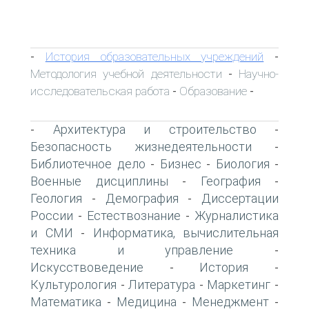
История образовательных учреждений
-
-
Методология учебной деятельности
Научно-
-
исследовательская работа
Образование
-
-
Архитектура и строительство
-
-
Безопасность жизнедеятельности
-
Библиотечное дело
Бизнес
Биология
-
-
-
Военные дисциплины
География
-
-
Геология
Демография
Диссертации
-
-
России
Естествознание
Журналистика
-
-
и СМИ
Информатика, вычислительная
-
техника и управление
-
Искусствоведение
История
-
-
Культурология
Литература
Маркетинг
-
-
-
Математика
Медицина
Менеджмент
-
-
-