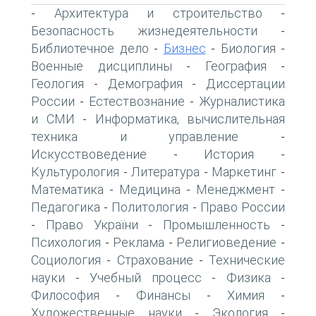
Архитектура и строительство
-
-
Безопасность жизнедеятельности
-
Библиотечное дело
Бизнес
Биология
-
-
-
Военные дисциплины
География
-
-
Геология
Демография
Диссертации
-
-
России
Естествознание
Журналистика
-
-
и СМИ
Информатика, вычислительная
-
техника и управление
-
Искусствоведение
История
-
-
Культурология
Литература
Маркетинг
-
-
-
Математика
Медицина
Менеджмент
-
-
-
Педагогика
Политология
Право России
-
-
Право України
Промышленность
-
-
-
Психология
Реклама
Религиоведение
-
-
-
Социология
Страхование
Технические
-
-
науки
Учебный процесс
Физика
-
-
-
Философия
Финансы
Химия
-
-
-
Художественные науки
Экология
-
-