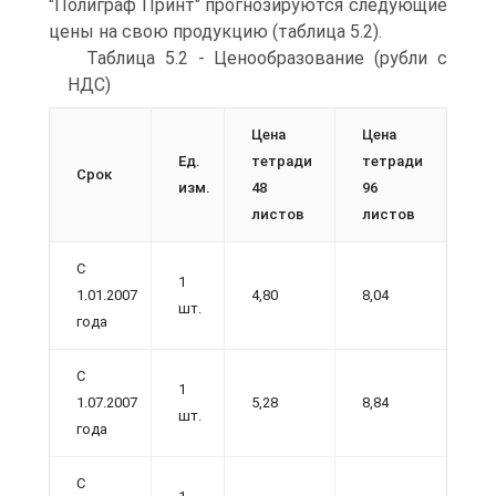
"Полиграф Принт" прогнозируются следующие
цены на свою продукцию (таблица 5.2).
Таблица 5.2 - Ценообразование (рубли с
НДС)
Цена
Цена
Ед.
тетради
тетради
Срок
изм.
48
96
листов
листов
С
1
1.01.2007
4,80
8,04
шт.
года
С
1
1.07.2007
5,28
8,84
шт.
года
С