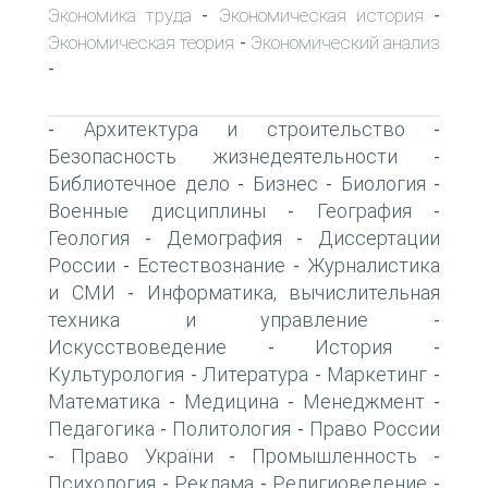
Экономика труда
Экономическая история
-
-
Экономическая теория
Экономический анализ
-
-
Архитектура и строительство
-
-
Безопасность жизнедеятельности
-
Библиотечное дело
Бизнес
Биология
-
-
-
Военные дисциплины
География
-
-
Геология
Демография
Диссертации
-
-
России
Естествознание
Журналистика
-
-
и СМИ
Информатика, вычислительная
-
техника и управление
-
Искусствоведение
История
-
-
Культурология
Литература
Маркетинг
-
-
-
Математика
Медицина
Менеджмент
-
-
-
Педагогика
Политология
Право России
-
-
Право України
Промышленность
-
-
-
Психология
Реклама
Религиоведение
-
-
-