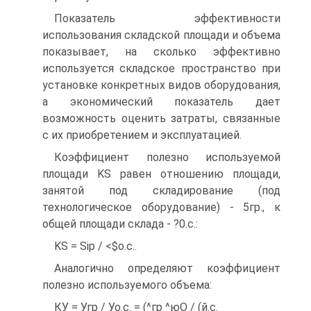
Показатель эффективности
использования складской площади и объема
показывает, на сколько эффективно
используется складское пространство при
установке конкретных видов оборудования,
а экономический показатель дает
возможность оценить затраты, связанные
с их приобретением и эксплуатацией.
Коэффициент полезно используемой
площади KS равен отношению площади,
занятой под складирование (под
технологическое оборудование) - 5гр., к
общей площади склада - ?0.с.:
KS = Sip / <$о.с..
Аналогично определяют коэффициент
полезно используемого объема:
КУ = Угр / Уо.с. = (^гр ^юО / (й.с.