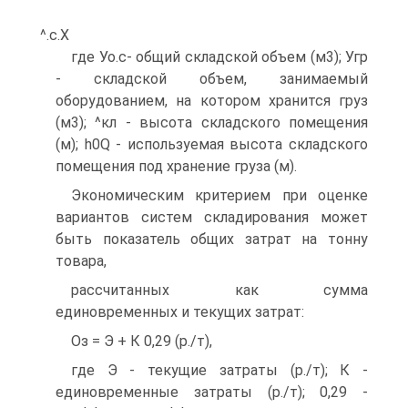
^.с.Х
где Уо.с- общий складской объем (м3); Угр
- складской объем, занимаемый
оборудованием, на котором хранится груз
(м3); ^кл - высота складского помещения
(м); h0Q - используемая высота складского
помещения под хранение груза (м).
Экономическим критерием при оценке
вариантов систем складирования может
быть показатель общих затрат на тонну
товара,
рассчитанных как сумма
единовременных и текущих затрат:
Оз = Э + К 0,29 (р./т),
где Э - текущие затраты (р./т); К -
единовременные затраты (р./т); 0,29 -