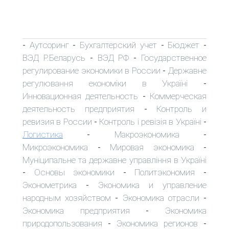
Аутсоринг
Бухгалтерский учет
Бюджет
-
-
-
-
ВЭД Р.Беларусь
ВЭД РФ
Государственное
-
-
регулирование экономики в России
Державне
-
регулювання економіки в Україні
-
Инновационная деятельность
Коммерческая
-
деятельность предприятия
Контроль и
-
ревизия в России
Контроль і ревізія в Україні
-
-
Логистика
Макроэкономика
-
-
Микроэкономика
Мировая экономика
-
-
Муніципальне та державне управління в Україні
Основы экономики
Политэкономия
-
-
-
Эконометрика
Экономика и управление
-
народным хозяйством
Экономика отрасли
-
-
Экономика предприятия
Экономика
-
природопользования
Экономика регионов
-
-