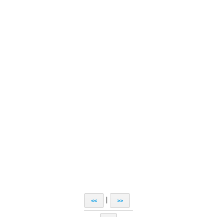
|
<<
>>