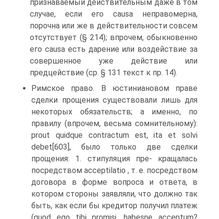
признаваемый действительным даже в том
случае, если его causa неправомерна,
порочна или же в действительности совсем
отсутствует (§ 214); впрочем, обыкновенно
его causa есть дарение или воздействие за
совершенное уже действие или
предцействие (ср. § 131 текст к пр. 14).
Римское право. В юстиниановом праве
сделки прощения существовали лишь для
некоторых обязательств; а именно, по
правилу (впрочем, весьма сомнительному):
prout quidque contractum est, ita et solvi
debet[603], было только две сделки
прощения: 1. стипуляция пре- кращалась
посредством acceptilatio , т. е. посредством
договора в форме вопроса и ответа, в
котором стороны заявляли, что должно так
быть, как если бы кредитор получил платеж
(quod ego tibi promisi, habesne acceptum?