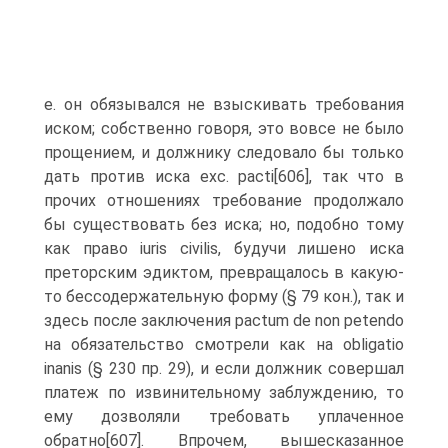
e. он обязывался не взыскивать требования
иском; собственно говоря, это вовсе не было
прощением, и должнику следовало бы только
дать против иска exc. pacti[606], так что в
прочих отношениях требование продолжало
бы существовать без иска; но, подобно тому
как право iuris civilis, будучи лишено иска
преторским эдиктом, превращалось в какую-
то бессодержательную форму (§ 79 кон.), так и
здесь после заключения pactum de non petendo
на обязательство смотрели как на obligatio
inanis (§ 230 пр. 29), и если должник совершал
платеж по извинительному заблуждению, то
ему дозволяли требовать уплаченное
обратно[607]. Впрочем, вышесказанное