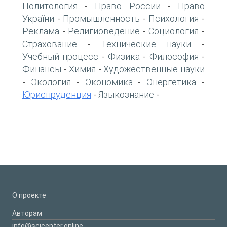
Политология
Право России
Право
-
-
України
Промышленность
Психология
-
-
-
Реклама
Религиоведение
Социология
-
-
-
Страхование
Технические науки
-
-
Учебный процесс
Физика
Философия
-
-
-
Финансы
Химия
Художественные науки
-
-
Экология
Экономика
Энергетика
-
-
-
-
Юриспруденция
Языкознание
-
-
О проекте
Авторам
info@scicenter.online