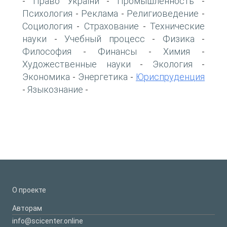
Право України
Промышленность
-
-
-
Психология
Реклама
Религиоведение
-
-
-
Социология
Страхование
Технические
-
-
науки
Учебный процесс
Физика
-
-
-
Философия
Финансы
Химия
-
-
-
Художественные науки
Экология
-
-
Экономика
Энергетика
Юриспруденция
-
-
Языкознание
-
-
О проекте
Авторам
info@scicenter.online