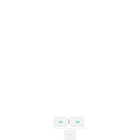
|
<<
>>
↑