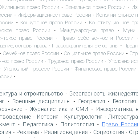
Жилищное право России
Земельное право России
Из
-
-
оссии
Информационное право России
Исполнительное 
-
-
оссии
Конкурсное право России
Конституционное пр
-
-
нское право России
Международное право
Муниц
-
-
нтское право России
Право собственности России
-
дение, основы права
Правоохранительные органы
Предп
-
-
Семейное право России
Социальное право России
Стр
-
-
-
ное право России
Трудовое право России
Уголовно-ис
-
-
Уголовный процесс России
Финансовое право России
-
-
оссии
-
ектура и строительство
Безопасность жизнедеят
-
ия
Военные дисциплины
География
Геология
-
-
-
вознание
Журналистика и СМИ
Информатика, 
-
-
твоведение
История
Культурология
Литература
-
-
-
жмент
Педагогика
Политология
Право Росси
-
-
-
огия
Реклама
Религиоведение
Социология
Ст
-
-
-
-