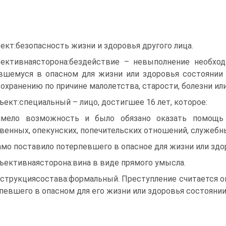
ект:безопасность жизни и здоровья другого лица.
ективнаясторона:бездействие – невыполнение необхо
вшемуся в опасном для жизни или здоровья состоянии
охранению по причине малолетства, старости, болезни ил
ъект:специальный – лицо, достигшее 16 лет, которое:
мело возможность и было обязано оказать помощь 
венных, опекунских, попечительских отношений, служебн
амо поставило потерпевшего в опасное для жизни или здо
ъективнаясторона:вина в виде прямого умысла.
струкциясостава:формальный. Преступление считается 
певшего в опасном для его жизни или здоровья состоянии