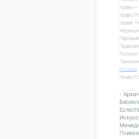
право
-
право Р
права Р
Медици
Парламе
Правове
России
Таможен
России
право Р
Архит
-
Биолог
Естест
Искусс
Менед
Психол