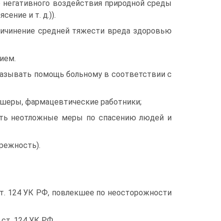
е негативного воздействия природной среды
сение и т. д.)).
ричинение средней тяжести вреда здоровью
ием.
оказывать помощь больному в соответствии с
ушеры, фармацевтические работники;
мать неотложные меры по спасению людей и
режность).
ст. 124 УК РФ, повлекшее по неосторожности
ст. 124 УК РФ.