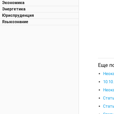
Экономика
Энергетика
Юриспруденция
Языкознание
Еще п
Неока
10.10
Неока
Стать
Стат