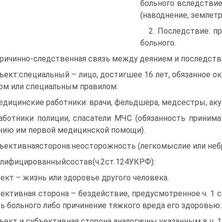
больного вследстви
(наводнение, землетря
2. Последствие: п
больного.
Причинно-следственная связь между деянием и последств
ъект:специальный – лицо, достигшее 16 лет, обязанное 
ом или специальным правилом:
едицинские работники: врачи, фельдшера, медсестры, ак
аботники полиции, спасатели МЧС (обязанность прини
нию им первой медицинской помощи).
ъективнаясторона:неосторожность (легкомыслие или неб
лифицированныйсостав(ч.2ст.124УКРФ):
ект – жизнь или здоровье другого человека.
ективная сторона – бездействие, предусмотренное ч. 1 
ь больного либо причинение тяжкого вреда его здоровью.
ъект и субъективная сторона аналогичны указанным в ч. 1 