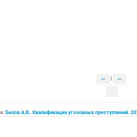
|
<<
>>
↑
к:
Белов А.В.. Квалификация уголовных преступлений. 20