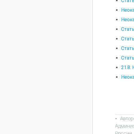
Стать
Неок
Неок
Стать
Стать
Стать
Стать
21.8.
Неока
Автор
-
Админис
России