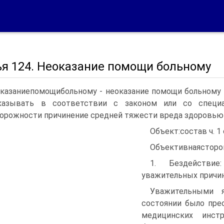
ья 124. Неоказание помощи больному
казаниепомощибольному - неоказание помощи больному 
казывать в соответствии с законом или со специа
орожности причинение средней тяжести вреда здоровью 
Объект:состав ч. 1
Объективнаясторо
1. Бездействи
уважительных причин
Уважительными 
состоянии было пре
медицинских инст