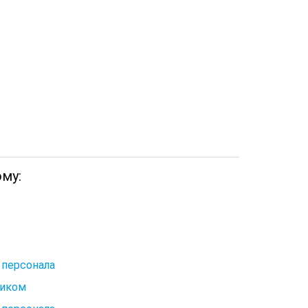
му:
 персонала
ником