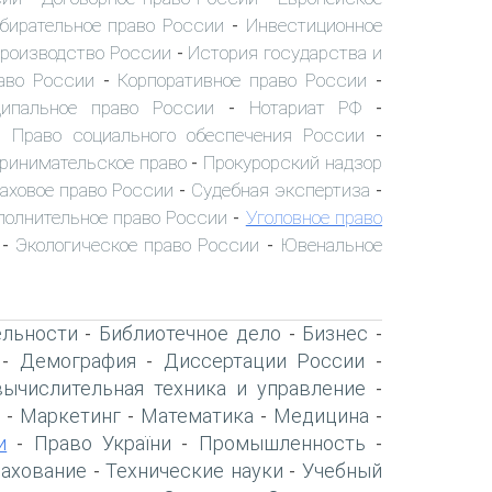
бирательное право России
Инвестиционное
-
производство России
История государства и
-
аво России
Корпоративное право России
-
-
ипальное право России
Нотариат РФ
-
-
Право социального обеспечения России
-
-
ринимательское право
Прокурорский надзор
-
аховое право России
Судебная экспертиза
-
-
полнительное право России
Уголовное право
-
Экологическое право России
Ювенальное
-
-
ельности
Библиотечное дело
Бизнес
-
-
-
Демография
Диссертации России
-
-
-
вычислительная техника и управление
-
Маркетинг
Математика
Медицина
-
-
-
-
и
Право України
Промышленность
-
-
-
рахование
Технические науки
Учебный
-
-