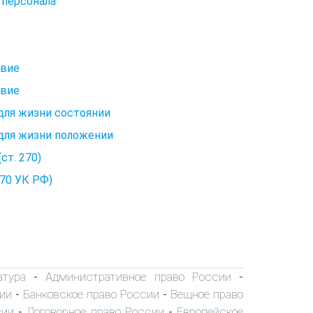
 персонала
твие
твие
для жизни состоянии
 для жизни положении
ст. 270)
70 УК РФ)
атура
Административное право России
-
-
ии
Банковское право России
Вещное право
-
-
сии
Договорное право России
Европейское
-
-