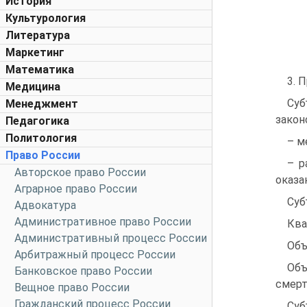
История
Культурология
Литература
Маркетинг
Математика
3. 
Медицина
Суб
Менеджмент
закон
Педагогика
Политология
– м
Право России
– р
Авторское право России
оказа
Аграрное право России
Суб
Адвокатура
Административное право России
Ква
Административный процесс России
Объ
Арбитражный процесс России
Объ
Банковское право России
смерт
Вещное право России
Гражданский процесс России
Суб