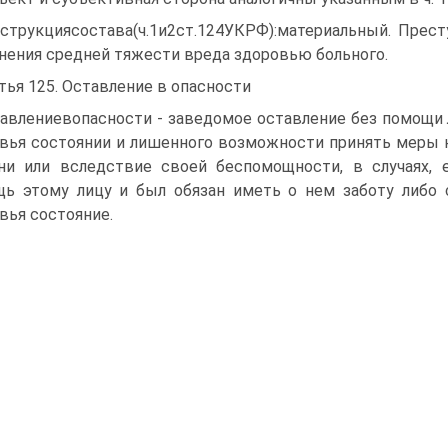
струкциясостава(ч.1и2ст.124УКРФ):материальный. Прес
нения средней тяжести вреда здоровью больного.
тья 125. Оставление в опасности
авлениевопасности - заведомое оставление без помощи л
вья состоянии и лишенного возможности принять меры к
ни или вследствие своей беспомощности, в случаях,
ь этому лицу и был обязан иметь о нем заботу либо 
вья состояние.