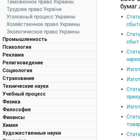
Таможенное право Украины
бумаг
Трудове право України
Стать
Уголовный процесс Украины
сбыт
Хозяйственное право Украины
Экологическое право Украины
Стать
Промышленность
сбыт 
Психология
Стать
Реклама
нарко
Религиоведение
Изгот
Социология
Страхование
Изгот
Технические науки
Стать
Учебный процесс
прек
Физика
Изгот
Философия
Стат
Финансы
това
Химия
Художественные науки
Стать