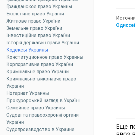
Гражданское право Украины
Екологічне право України
Источн
Житлове право України
Одиссей
Земельне право України
Інвестиційне право України
Історія держави і права України
Кодексы Украины
Конституционное право Украины
Корпоративне право України
Кримінальне право України
Кримінально-виконавче право
України
Нотариат Украины
Прокурорський нагляд в Україні
Семейное право Украины
Судові та правоохоронні органи
України
Еще по
Судопроизводство в Украине
ввоз 