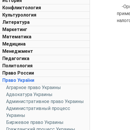
История
-Ор
Конфликтология
приме
Культурология
налог
Литература
Маркетинг
Математика
Медицина
Менеджмент
Педагогика
Политология
Право России
Право України
Аграрное право Украины
Адвокатура Украины
Административное право Украины
Административный процесс
Украины
Биржевое право Украины
Гражданский процесс Украины