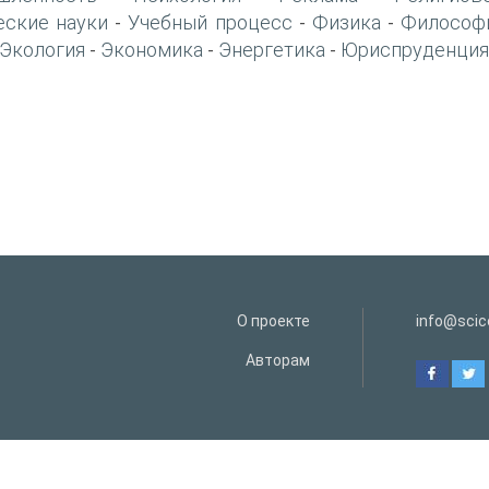
еские науки
Учебный процесс
Физика
Философ
-
-
-
Экология
Экономика
Энергетика
Юриспруденция
-
-
-
О проекте
info@scice
Авторам