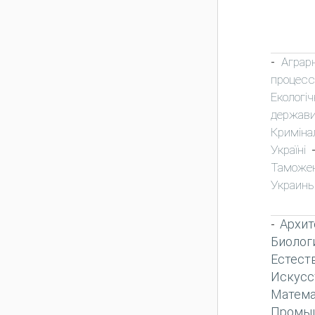
Аграр
-
процесс
Екологіч
держави
Криміна
Україні
Таможе
Украин
Архит
-
Биолог
Естест
Искусс
Матема
Промы