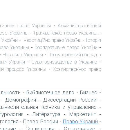
тивное право Украины
Административный
-
есс Украины
Гражданское право Украины
-
-
 України
Інвестиційне право України
Історія
-
-
раво Украины
Корпоративне право України
-
-
Нотариат Украины
Прокурорський нагляд в
-
-
ани України
Судопроизводство в Украине
-
-
ый процесс Украины
Хозяйственное право
-
ельности
Библиотечное дело
Бизнес
-
-
-
Демография
Диссертации России
-
-
-
вычислительная техника и управление
-
турология
Литература
Маркетинг
-
-
-
тология
Право России
Право України
-
-
-
едение
Социология
Страхование
-
-
-