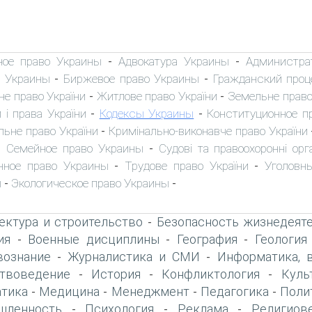
ное право Украины
Адвокатура Украины
Администра
-
-
 Украины
Биржевое право Украины
Гражданский проц
-
-
не право України
Житлове право України
Земельне право
-
-
 і права України
Кодексы Украины
Конституционное п
-
-
льне право України
Кримінально-виконавче право України
-
Семейное право Украины
Судові та правоохоронні орг
-
-
нное право Украины
Трудове право України
Уголовн
-
-
ы
Экологическое право Украины
-
-
ектура и строительство
Безопасность жизнедеят
-
ия
Военные дисциплины
География
Геология
-
-
-
вознание
Журналистика и СМИ
Информатика, 
-
-
твоведение
История
Конфликтология
Куль
-
-
-
тика
Медицина
Менеджмент
Педагогика
Поли
-
-
-
-
шленность
Психология
Реклама
Религиов
-
-
-