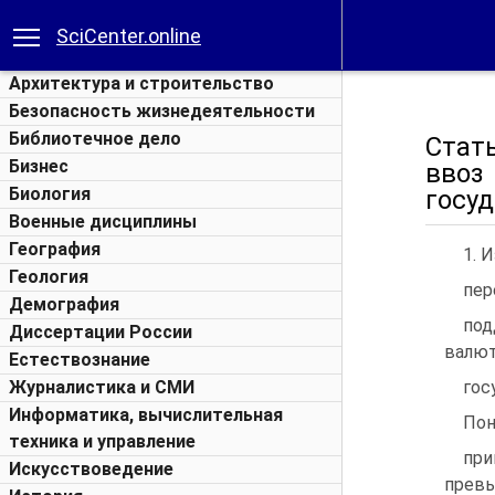
SciCenter.online
Архитектура и строительство
Безопасность жизнедеятельности
Библиотечное дело
Стать
Бизнес
ввоз
Биология
госу
Военные дисциплины
География
1. 
Геология
пер
Демография
под
Диссертации России
валю
Естествознание
Журналистика и СМИ
гос
Информатика, вычислительная
Пон
техника и управление
при
Искусствоведение
превы