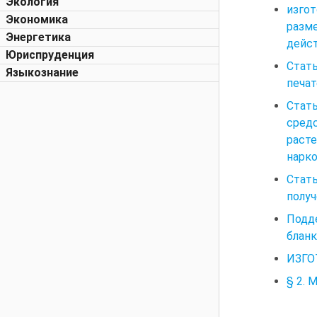
Экология
изго
Экономика
разме
Энергетика
дейст
Юриспруденция
Стать
Языкознание
печат
Стат
средс
раст
нарк
Стат
получ
Подд
бланк
ИЗГО
§ 2.