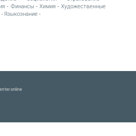
ия
Финансы
Химия
Художественные
-
-
-
Языкознание
-
-
nter.online