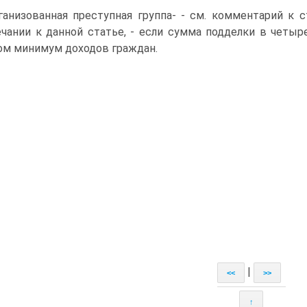
ганизованная преступная группа- - см. комментарий к с
чании к данной статье, - если сумма подделки в четы
ом минимум доходов граждан.
|
<<
>>
↑