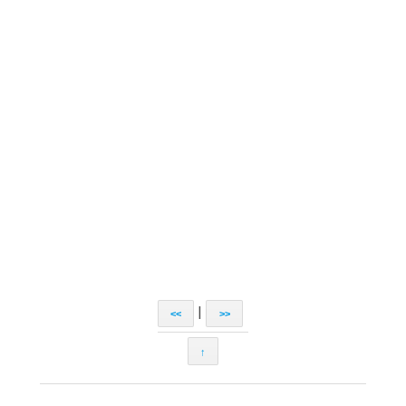
|
<<
>>
↑