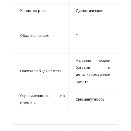
Характер речи
Диалогическая
?
Отсу
непос
Обратная связь
?
с
Наличие общей
богатой и
Нали
Наличие общей памяти
детализированной
абстр
па­мяти
Ограниченность во
Сиюминутность
?
времени