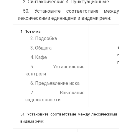
2. Синтаксические 4. Пунктуационные
50. Установите соответствие между
лексическими единицами и видами речи:
1. Поточка
2. Подсобка
3. Общага
1)
письме
4. Кафе
речь
5. Установление
2)
контроля
уст
6. Предъявление иска
реч
7. Взыскание
задолженности
51. Установите соответствие между лексическими единиц
видами речи: