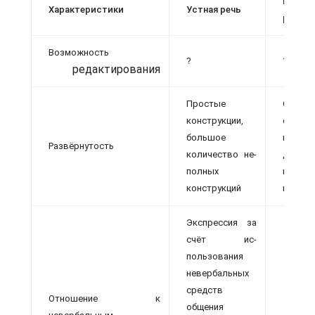
Письм
Характеристики
Устная речь
речь
Возможность
?
?
редактирования
Простые
Сложн
конструкции,
синтак
большое
констр
Развёрнутость
количество не­
детали
полных
ванные
конструкций
высказ
Экспрессия за
счёт ис­
пользования
невербаль­ных
средств
Отношение к
общения