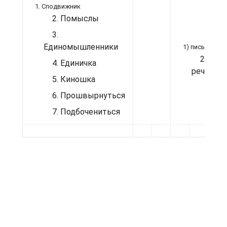
1. Сподвижник
2. Помыслы
3.
Единомышленники
1) письменная
2) ус
4. Единичка
речь
5. Киношка
6. Прошвырнуться
7. Подбочениться