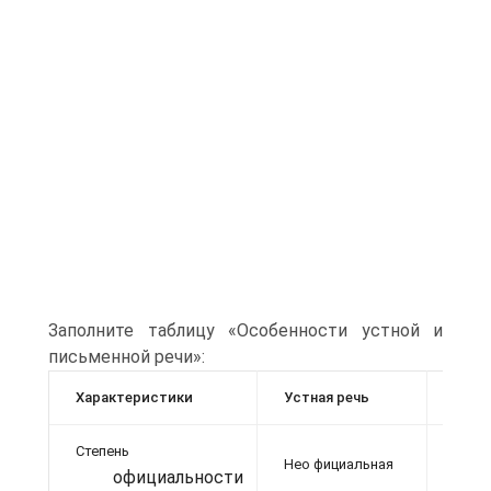
Заполните таблицу «Особенности устной и
письменной ре­чи»:
Характеристики
Устная речь
Пись
Степень
Нео фициальная
Офиц
официальности