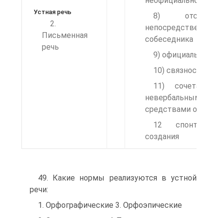
неофициальность
Устная речь
8) отсутств
2.
непосредственног
Письменная
собеседника
речь
9) официальност
10) связность
11) сочетание
невербальными
средствами общен
12 спонтаннос
создания
49. Какие нормы реализуются в устной
речи:
1. Орфографические 3. Орфоэпические