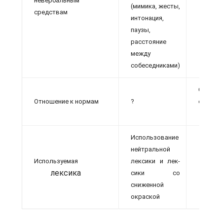
невербальным
(мимика, жесты,
средствам
интона­ция,
паузы,
расстояние
между
собеседниками)
Строго
Отношение к нормам
?
соотве
н
Использование
ней­тральной
Используемая
лексики и лек­
лексика
сики со
сниженной
окра­ской