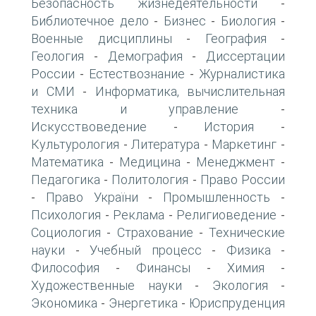
Безопасность жизнедеятельности
-
Библиотечное дело
Бизнес
Биология
-
-
-
Военные дисциплины
География
-
-
Геология
Демография
Диссертации
-
-
России
Естествознание
Журналистика
-
-
и СМИ
Информатика, вычислительная
-
техника и управление
-
Искусствоведение
История
-
-
Культурология
Литература
Маркетинг
-
-
-
Математика
Медицина
Менеджмент
-
-
-
Педагогика
Политология
Право России
-
-
Право України
Промышленность
-
-
-
Психология
Реклама
Религиоведение
-
-
-
Социология
Страхование
Технические
-
-
науки
Учебный процесс
Физика
-
-
-
Философия
Финансы
Химия
-
-
-
Художественные науки
Экология
-
-
Экономика
Энергетика
Юриспруденция
-
-