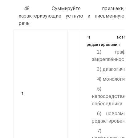
48. Суммируйте признаки,
характеризующие устную и пись­менную
речь:
1) возможнос
редактирования
2) графическ
закреплённость
3) диалогичность
4) монологичнос
5) налич
1.
непосредственног
со­беседника
6) невозможно
редактирования
7)