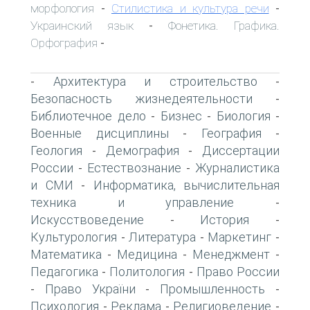
морфология
Стилистика и культура речи
-
-
Украинский язык
Фонетика. Графика.
-
Орфография
-
Архитектура и строительство
-
-
Безопасность жизнедеятельности
-
Библиотечное дело
Бизнес
Биология
-
-
-
Военные дисциплины
География
-
-
Геология
Демография
Диссертации
-
-
России
Естествознание
Журналистика
-
-
и СМИ
Информатика, вычислительная
-
техника и управление
-
Искусствоведение
История
-
-
Культурология
Литература
Маркетинг
-
-
-
Математика
Медицина
Менеджмент
-
-
-
Педагогика
Политология
Право России
-
-
Право України
Промышленность
-
-
-
Психология
Реклама
Религиоведение
-
-
-