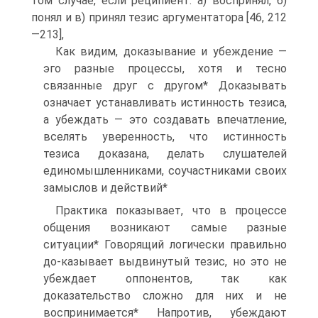
том случае, если реципиент: а) воспринял, б)
понял и в) принял тезис аргументатора [46, 212
—213],
Как видим, доказывание и убеждение —
эго разные процессы, хотя и тесно
связанные друг с другом* Доказывать
означает устанавливать истинность тезиса,
а убеждать — это создавать впечатление,
вселять уверенность, что истинность
тезиса доказана, делать слушателей
единомышленниками, соучастниками своих
замыслов и действий*
Практика показывает, что в процессе
общения возникают самые разные
ситуации* Говорящий логически правильно
до-казывает выдвинутый тезис, но это не
убеждает оппонентов, так как
доказательство сложно для них и не
воспринимается* Напротив, убеждают