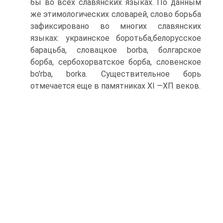
бы во всех славянских языках. По данным
же этимологических словарей, слово борьба
зафиксировано во многих славянских
языках: украинское боротьба,белорусское
барацьба, словацкое borba, болгарское
борба, сербохорватское борба, словенское
bo'rba, borka. Существительное борь
отмечается еще в памятниках XI —ХП веков.