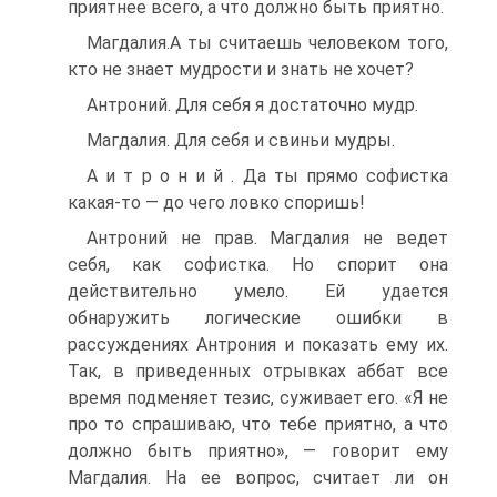
приятнее всего, а что должно быть приятно.
Магдалия.А ты считаешь человеком того,
кто не знает мудрости и знать не хочет?
Антроний. Для себя я достаточно мудр.
Магдалия. Для себя и свиньи мудры.
А и т р о н и й . Да ты прямо софистка
какая-то — до чего ловко споришь!
Антроний не прав. Магдалия не ведет
себя, как софистка. Но спорит она
действительно умело. Ей удается
обнаружить логические ошибки в
рассуждениях Антрония и показать ему их.
Так, в приведенных отрывках аббат все
время подменяет тезис, суживает его. «Я не
про то спрашиваю, что тебе приятно, а что
должно быть приятно», — говорит ему
Магдалия. На ее вопрос, считает ли он