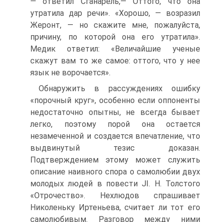
— ответил Сганарель,— Оттого, что она
утратила дар речи». «Хорошо, — возразил
Жеронт, — но скажите мне, пожалуйста,
причину, по которой она его утратила».
Медик ответил: «Величайшие ученые
скажут вам то же самое: оттого, что у нее
язык не ворочается».
Обнаружить в рассуждениях ошибку
«порочный круг», особенно если оппоненты
недостаточно опытны, не всегда бывает
легко, поэтому порой она остается
незамеченной и создается впечатление, что
выдвинутый тезис доказан.
Подтверждением этому может служить
описание наивного спора о самолюбии двух
молодых людей в повести JI. Н. Толстого
«Отрочество». Нехлюдов спрашивает
Николеньку Иртеньева, считает ли тот его
самолюбивым. Разговор между ними