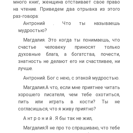
много книг, женщина отстаивает свое право
на чтение. Приведем два отрывка из этого
раз-говора:
Антроний . Что ты называешь
мудростью?
Магдалия. Это когда ты понимаешь, что
счастье человеку приносят только
духовные блага, а богатства, почести,
знатность не делают его ни счастливее, ни
лучше.
Антроний. Бог с нею, с этакой мудростью.
Магдалия.А что, если мне приятнее читать
хорошего писателя, чем тебе охотиться,
пить или играть в кости? Ты не
согласишься, что я живу приятно?
А нт р о н и й . Я бы так не жил,
Магдалия.Я не про то спрашиваю, что тебе