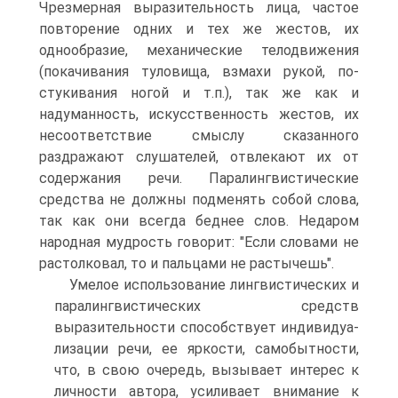
Чрезмерная выразительность лица, частое
повторе­ние одних и тех же жестов, их
однообразие, механические телодвижения
(покачивания туловища, взмахи рукой, по­
стукивания ногой и т.п.), так же как и
надуманность, искус­ственность жестов, их
несоответствие смыслу сказанного
раздражают слушателей, отвлекают их от
содержания речи. Паралингвистические
средства не должны подменять собой слова,
так как они всегда беднее слов. Недаром
народная мудрость говорит: "Если словами не
растолковал, то и пальцами не растычешь".
Умелое использование лингвистических и
паралингвистических средств
выразительности способствует индивидуа­
лизации речи, ее яркости, самобытности,
что, в свою оче­редь, вызывает интерес к
личности автора, усиливает вни­мание к