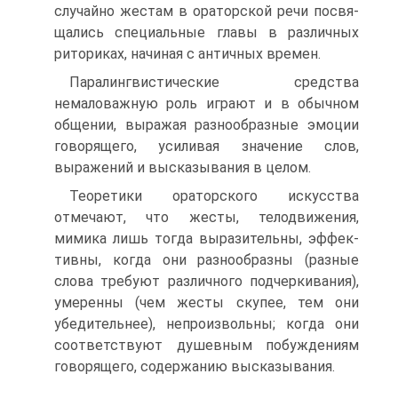
случайно жестам в ораторской речи посвя­
щались специальные главы в различных
риториках, начи­ная с античных времен.
Паралингвистические средства
немаловажную роль иг­рают и в обычном
общении, выражая разнообразные эмо­ции
говорящего, усиливая значение слов,
выражений и вы­сказывания в целом.
Теоретики ораторского искусства
отмечают, что жесты, телодвижения,
мимика лишь тогда выразительны, эффек­
тивны, когда они разнообразны (разные
слова требуют раз­личного подчеркивания),
умеренны (чем жесты скупее, тем они
убедительнее), непроизвольны; когда они
соответствуют душевным побуждениям
говорящего, содержанию высказы­вания.