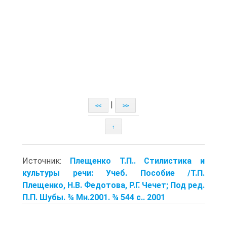
|
<<
>>
↑
Источник:
Плещенко Т.П.. Стилистика и
культуры речи: Учеб. Пособие /Т.П.
Плещенко, Н.В. Федотова, Р.Г. Чечет; Под ред.
П.П. Шубы. ¾ Мн.2001. ¾ 544 с.. 2001