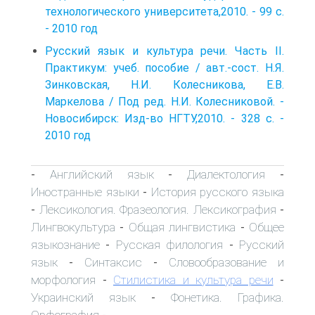
технологического университета,2010. - 99 с.
- 2010 год
Русский язык и культура речи. Часть II.
Практикум: учеб. пособие / авт.-сост. Н.Я.
Зинковская, Н.И. Колесникова, Е.В.
Маркелова / Под ред. Н.И. Колесниковой. -
Новосибирск: Изд-во НГТУ,2010. - 328 с. -
2010 год
Английский язык
Диалектология
-
-
-
Иностранные языки
История русского языка
-
Лексикология. Фразеология. Лексикография
-
-
Лингвокультура
Общая лингвистика
Общее
-
-
языкознание
Русская филология
Русский
-
-
язык
Синтаксис
Словообразование и
-
-
морфология
Стилистика и культура речи
-
-
Украинский язык
Фонетика. Графика.
-
Орфография