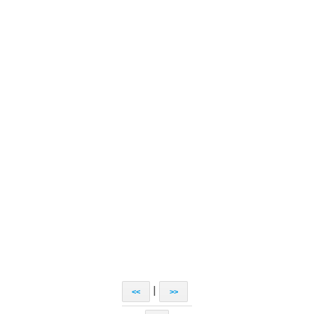
|
<<
>>