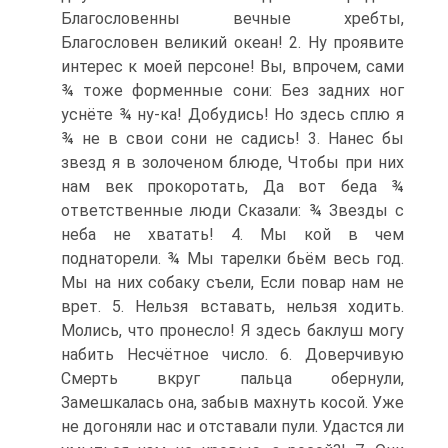
Благословенны вечные хребты,
Благословен великий океан! 2. Ну проявите
интерес к моей персоне! Вы, впрочем, сами
¾ тоже форменные сони: Без задних ног
уснёте ¾ ну-ка! Добудись! Но здесь сплю я
¾ не в свои сони не садись! 3. Нанес бы
звезд я в золоченом блюде, Чтобы при них
нам век прокоротать, Да вот беда ¾
ответственные люди Сказали: ¾ Звезды с
неба не хватать! 4. Мы кой в чем
поднаторели. ¾ Мы тарелки бьём весь год.
Мы на них собаку съели, Если повар нам не
врет. 5. Нельзя вставать, нельзя ходить.
Молись, что пронесло! Я здесь баклуш могу
набить Несчётное число. 6. Доверчивую
Смерть вкруг пальца обернули,
Замешкалась она, забыв махнуть косой. Уже
не догоняли нас и отставали пули. Удастся ли