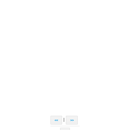
|
<<
>>