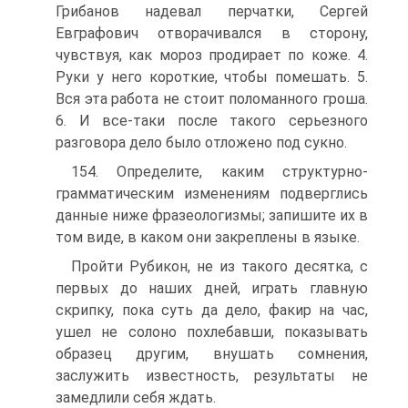
Грибанов надевал перчатки, Сергей
Евграфович отворачивался в сторону,
чувствуя, как мороз продирает по коже. 4.
Руки у него короткие, чтобы по­мешать. 5.
Вся эта работа не стоит поломанного гроша.
6. И все-таки после такого серьезного
разговора дело было отложено под сукно.
154. Определите, каким структурно-
грамматическим измене­ниям подверглись
данные ниже фразеологизмы; запишите их в
том виде, в каком они закреплены в языке.
Пройти Рубикон, не из такого десятка, с
первых до наших дней, играть главную
скрипку, пока суть да дело, факир на час,
ушел не солоно похлебавши, показывать
образец другим, внушать сомнения,
заслужить извест­ность, результаты не
замедлили себя ждать.