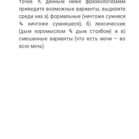
точке. К данным ниже фразеологизмам
приведите возможные ва­рианты; выделите
среди них а) формальные (ничтоже сумняся
¾ ничтоже сумняшеся), б) лексические
(дым коромыслом ¾ дым столбом) и в)
смешанные варианты (что есть мочи — во
всю мочь).