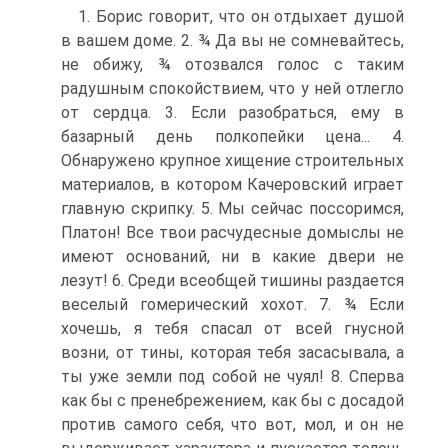
1. Борис говорит, что он отдыхает душой
в вашем доме. 2. ¾ Да вы не сомневайтесь,
не обижу, ¾ отозвался голос с таким
радушным спокойствием, что у ней отлег­ло
от сердца. 3. Если разобраться, ему в
базарный день полкопейки цена... 4.
Обнаружено крупное хищение строительных
материалов, в котором Качеровский игра­ет
главную скрипку. 5. Мы сейчас поссоримся,
Платон! Все твои расчудесные домыслы не
имеют оснований, ни в какие двери не
лезут! 6. Среди всеобщей тишины раз­дается
веселый гомерический хохот. 7. ¾ Если
хочешь, я тебя спасал от всей гнусной
возни, от тины, которая тебя засасывала, а
ты уже земли под собой не чуял! 8. Сперва
как бы с пренебрежением, как бы с досадой
против самого себя, что вот, мол, и он не