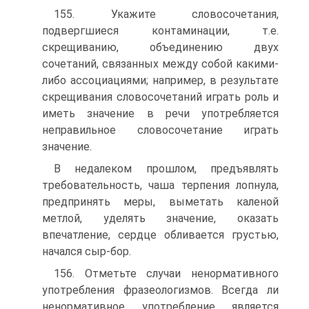
155. Укажите словосочетания,
подвергшиеся контаминации, т.е.
скрещиванию, объединению двух
сочетаний, связанных между собой какими-
либо ассоциациями; например, в результате
скрещи­вания словосочетаний играть роль и
иметь значение в речи упот­ребляется
неправильное словосочетание играть
значение.
В недалеком прошлом, предъявлять
требовательность, чаша терпения лопнула,
предпринять меры, выметать каленой
метлой, уделять значение, оказать
впечатление, сердце обливается грустью,
начался сыр-бор.
156. Отметьте случаи ненормативного
употребления фразео­логизмов. Всегда ли
ненормативное употребление является