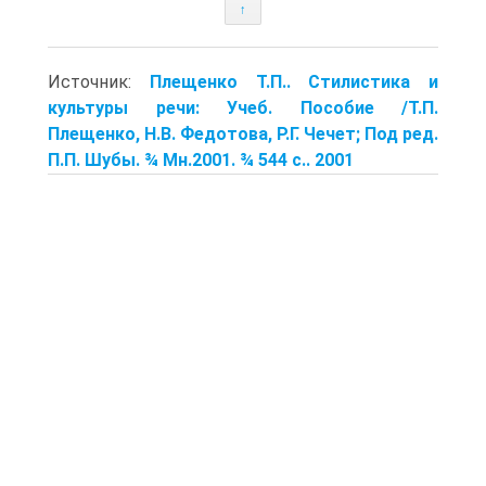
↑
Источник:
Плещенко Т.П.. Стилистика и
культуры речи: Учеб. Пособие /Т.П.
Плещенко, Н.В. Федотова, Р.Г. Чечет; Под ред.
П.П. Шубы. ¾ Мн.2001. ¾ 544 с.. 2001