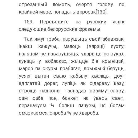
отрезанный ломоть, очертя голову, по
крайней мере, попадать впросак[130].
159. Переведите на русский язык
следующие белорусские фраземы.
Так ямуі трэба, парушыць свой абавязак,
інакш кажучы, малоць (вярзці) лухту;
пальцам не паварушыць, ударыць па руках,
лунаць у воблаках, жыццё б'е крыніцай,
мароз па скуры прабягае, дрыжыкі бяруць,
усякі цыган сваю кабылу хваліць, доўг
адплатай дораг, лупіць як сідараву казу,
строіць падкопы, гаспадар свайму сло­ву,
сам сабе пан, банкет на ўвесь свет,
пераначуем ¾ больш пачуем, не ботам
смаркаемся, спроба ¾ не хвароба.