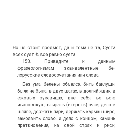
Но не стоит предмет, да и тема не та, Суета
всех сует ¾ все равно суета.
158. Приведите к данным
фразеологизмам эквивалентные бе­
лорусские словосочетания или слова.
Без ума, белены объелся, бить баклуши,
была не бы­ла, в двух шагах, в долгий ящик, в
ежовых рукавицах, вне себя, во всю
ивановскую, втирать (втереть) очки, дело в
шляпе, держать пари, держать карман шире,
замолвить слово, и дело с концом, камень
преткновения, на свой страх и риск,