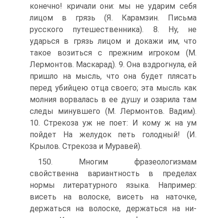
конечно! кричали они: мы не ударим себя
лицом в грязь (Я. Карамзин. Письма
русского пу­тешественника). 8. Ну, не
ударься в грязь лицом и дока­жи им, что
такое возиться с прежним игроком (М.
Лермонтов. Маскарад). 9. Она вздрогнула, ей
пришло на мысль, что она будет плясать
перед убийцею отца сво­его; эта мысль как
молния ворвалась в ее душу и озарила там
следы минувшего (М. Лермонтов. Вадим).
10. Стрекоза уж не поет: И кому ж на ум
пойдет На же­лудок петь голодный! (И.
Крылов. Стрекоза и Муравей).
150. Многим фразеологизмам
свойственна вариантность в пре­делах
нормы литературного языка. Например:
висеть на волоске, висеть на наточке,
держаться на волоске, держаться на ни­