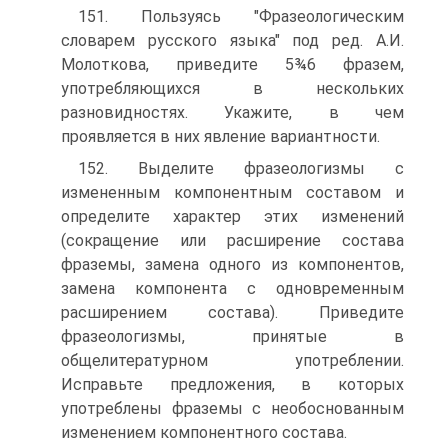
151. Пользуясь "Фразеологическим
словарем русского языка" под ред. А.И.
Молоткова, приведите 5¾6 фразем,
употребляющих­ся в нескольких
разновидностях. Укажите, в чем
проявляется в них явление вариантности.
152. Выделите фразеологизмы с
измененным компонентным составом и
определите характер этих изменений
(сокращение или расширение состава
фраземы, замена одного из компонентов,
за­мена компонента с одновременным
расширением состава). При­ведите
фразеологизмы, принятые в
общелитературном употреб­лении.
Исправьте предложения, в которых
употреблены фраземы с необоснованным
изменением компонентного состава.