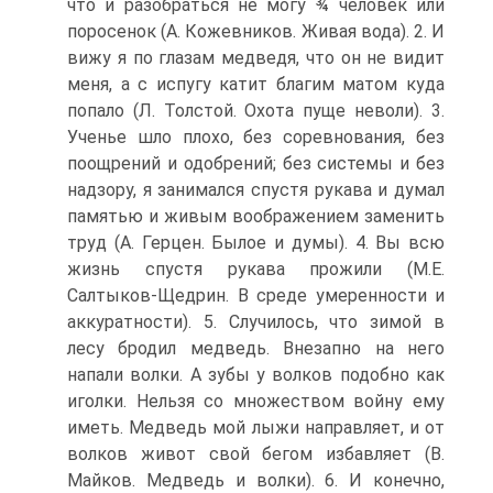
что и разобраться не мо­гу ¾ человек или
поросенок (А. Кожевников. Живая во­да). 2. И
вижу я по глазам медведя, что он не видит
меня, а с испугу катит благим матом куда
попало (Л. Толстой. Охота пуще неволи). 3.
Ученье шло плохо, без соревнования, без
поощрений и одобрений; без сис­темы и без
надзору, я занимался спустя рукава и думал
памятью и живым воображением заменить
труд (А. Гер­цен. Былое и думы). 4. Вы всю
жизнь спустя рукава прожили (М.Е.
Салтыков-Щедрин. В среде умеренности и
аккуратности). 5. Случилось, что зимой в
лесу бродил медведь. Внезапно на него
напали волки. А зубы у вол­ков подобно как
иголки. Нельзя со множеством войну ему
иметь. Медведь мой лыжи направляет, и от
волков живот свой бегом избавляет (В.
Майков. Медведь и вол­ки). 6. И конечно,