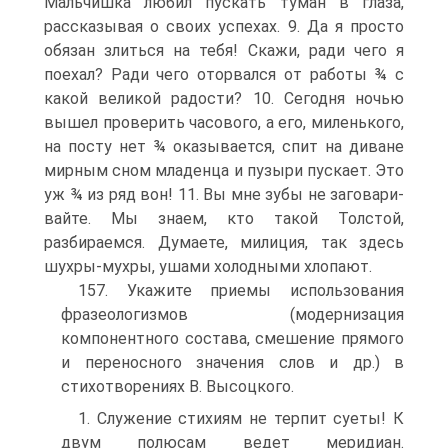
Мальчишка любил пускать туман в глаза,
рассказывая о своих успе­хах. 9. Да я просто
обязан злиться на тебя! Скажи, ради чего я
поехал? Ради чего оторвался от работы ¾ с
какой великой радости? 10. Сегодня ночью
вышел проверить часового, а его, миленького,
на посту нет ¾ оказывается, спит на диване
мирным сном младенца и пузыри пуска­ет. Это
уж ¾ из ряд вон! 11. Вы мне зубы не заговари­
вайте. Мы знаем, кто такой Толстой,
разбираемся. Ду­маете, милиция, так здесь
шухры-мухры, ушами холод­ными хлопают.
157. Укажите приемы использования
фразеологизмов (модер­низация
компонентного состава, смешение прямого
и переносного значения слов и др.) в
стихотворениях В. Высоцкого.
1. Служение стихиям не терпит суеты! К
двум по­люсам ведет меридиан.