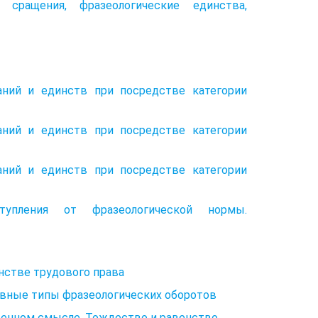
 сращения, фразеологические единства,
аний и единств при посредстве категории
аний и единств при посредстве категории
аний и единств при посредстве категории
ступления от фразеологической нормы.
нстве трудового права
новные типы фразеологических оборотов
твенном смысле. Тождество и равенство