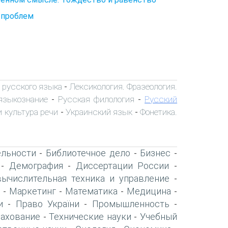
 проблем
 русского языка
Лексикология. Фразеология.
-
языкознание
Русская филология
Русский
-
-
 культура речи
Украинский язык
Фонетика.
-
-
ельности
Библиотечное дело
Бизнес
-
-
-
Демография
Диссертации России
-
-
-
вычислительная техника и управление
-
Маркетинг
Математика
Медицина
-
-
-
-
и
Право України
Промышленность
-
-
-
рахование
Технические науки
Учебный
-
-