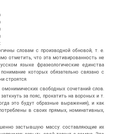
а
а
м
й
х
гичны словам с производной обновой, т. е.
имо отметить, что эта мотивированность не
русском языке фразеологические единства
понимание которых обязательно связано с
ни строятся.
т омонимических свободных сочетаний слов.
 заткнуть за пояс, прокатить на вороных и т.
огда это будут образные выражения), и как
употреблены в своих прямых, номинативных,
ршенно застывшую массу: составляющие их