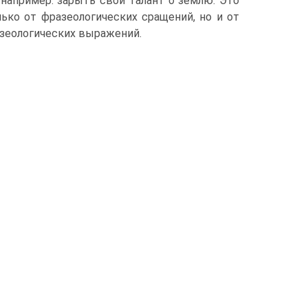
 например: зарыть свой талант о землю. Это
ько от фразеологических сращений, но и от
зеологических выражений.