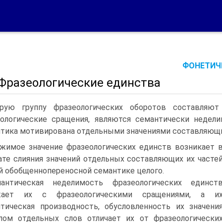
ФОНЕТИЧЕ
 Фразеологические единства
рую группу фразеологических оборотов составляют
ологические сращения, являются семантически недел
тика мотивирована отдельными значениями составляющих
жимое значение фразеологических единств возникает 
ате слияния значений отдельных составляющих их часте
й обобщеннопереносной семантике целого.
антическая неделимость фразеологических единст
жает их с фразеологическими сращениями, а и
тическая производность, обусловленность их значени
ом отдельных слов отличает их от фразеологически