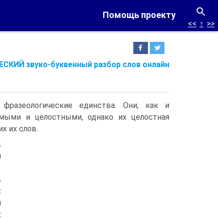
Помощь проекту
<<
↑
>>
СКИЙ звуко-буквенный разбор слов онлайн
 фразеологические единства. Они, как и
имыми и целостными, однако их целостная
 их слов.
в
й
в
х
я
х