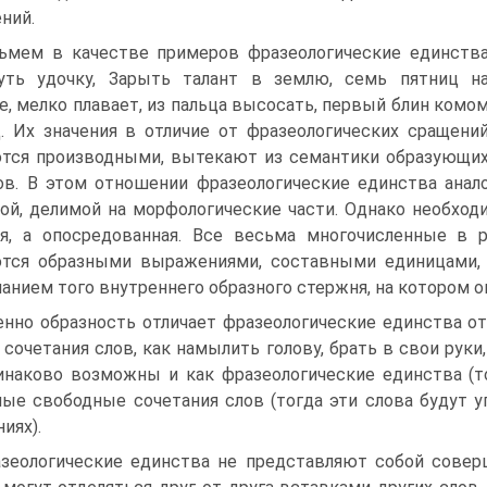
ний.
ьмем в качестве примеров фразеологические единств
уть удочку, Зарыть талант в землю, семь пятниц н
е, мелко плавает, из пальца высосать, первый блин комо
д. Их значения в отличие от фразеологических сращени
тся производными, вытекают из семантики образующи
ов. В этом отношении фразеологические единства анало
ой, делимой на морфологические части. Однако необход
я, а опосредованная. Все весьма многочисленные в 
тся образными выражениями, составными единицами, 
анием того внутреннего образного стержня, на котором о
нно образность отличает фразеологические единства о
 сочетания слов, как намылить голову, брать в свои руки,
динаково возможны и как фразеологические единства (т
ые свободные сочетания слов (тогда эти слова будут 
иях).
зеологические единства не представляют собой сове