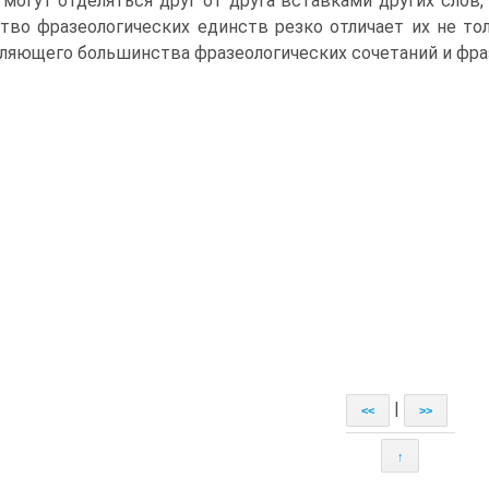
 могут отделяться друг от друга вставками других слов,
тво фразеологических единств резко отличает их не тол
ляющего большинства фразеологических сочетаний и фра
|
<<
>>
↑