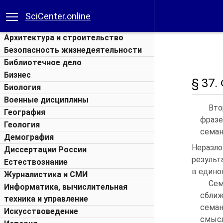
SciCenter.online
Архитектура и строительство
Безопасность жизнедеятельности
Библиотечное дело
Бизнес
§ 37.
Биология
Военные дисциплины
Вто
География
фразе
Геология
семан
Демография
Неразло
Диссертации России
результ
Естествознание
в едино
Журналистика и СМИ
Сем
Информатика, вычислительная
сбли
техника и управление
семан
Искусствоведение
смысл