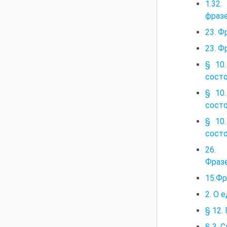
1.32
фразе
23. Ф
23. Ф
§ 10
сост
§ 10
сост
§ 10
сост
26. 
Фразе
15.Ф
2. О 
§ 12.
§ 3. 