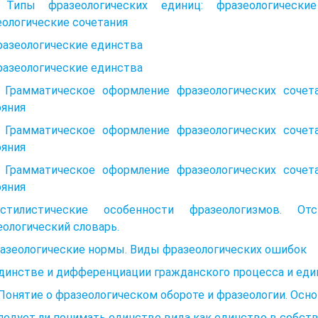
. Типы фразеологических единиц: фразеологические
ологические сочетания
разеологические единства
разеологические единства
. Грамматическое оформление фразеологических сочет
ояния
. Грамматическое оформление фразеологических сочет
ояния
. Грамматическое оформление фразеологических сочет
ояния
стилистические особенности фразеологизмов. От
ологический словарь.
разеологические нормы. Виды фразеологических ошибок
единстве и дифференциации гражданского процесса и еди
 Понятие о фразеологическом обороте и фразеологии. Ос
Следует ли понимать единство вида как единство в собс