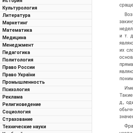
История
сраще
Культурология
Воз
Литература
закин
Маркетинг
недел
Математика
и т. 
Медицина
являю
Менеджмент
их сл
Педагогика
основ
Политология
пряма
Право России
являю
Право України
поним
Промышленность
Име
Психология
Такие
Реклама
д., о
Религиоведение
обычн
Социология
значен
Страхование
Фра
Технические науки