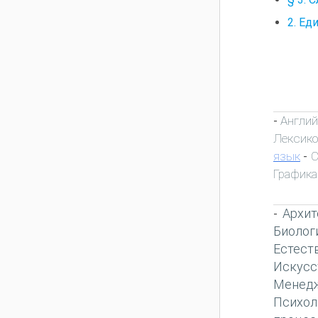
2. Е
Англий
-
Лексик
язык
С
-
Графика
Архит
-
Биолог
Естест
Искусс
Менед
Психол