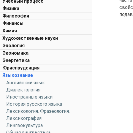
части
Учебный процесс
свойс
Физика
подав
Философия
Финансы
Химия
Художественные науки
Экология
Экономика
Энергетика
Юриспруденция
Языкознание
Английский язык
Диалектология
Иностранные языки
История русского языка
Лексикология. Фразеология.
Лексикография
Лингвокультура
Общая лингвистика