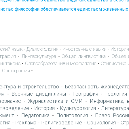
динство философии обеспечивается единством жизненных
ский язык
Диалектология
Иностранные языки
История
-
-
-
ография
Лингвокультура
Общая лингвистика
Общее 
-
-
-
интаксис
Словообразование и морфология
Стилистика и
-
-
. Орфография
-
ектура и строительство
Безопасность жизнедеят
-
ия
Военные дисциплины
География
Геология
-
-
-
вознание
Журналистика и СМИ
Информатика, 
-
-
твоведение
История
Культурология
Литература
-
-
-
жмент
Педагогика
Политология
Право Росси
-
-
-
огия
Реклама
Религиоведение
Социология
Ст
-
-
-
-