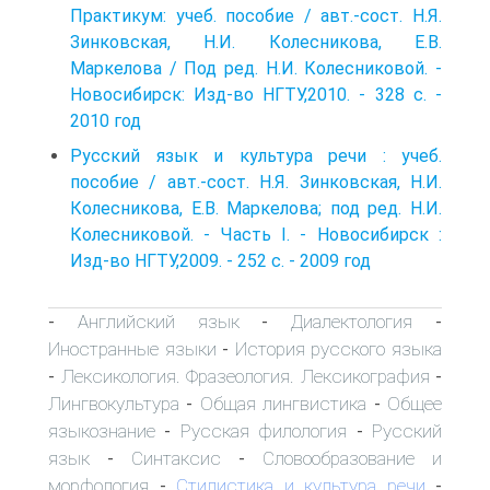
Практикум: учеб. пособие / авт.-сост. Н.Я.
Зинковская, Н.И. Колесникова, Е.В.
Маркелова / Под ред. Н.И. Колесниковой. -
Новосибирск: Изд-во НГТУ,2010. - 328 с. -
2010 год
Русский язык и культура речи : учеб.
пособие / авт.-сост. Н.Я. Зинковская, Н.И.
Колесникова, Е.В. Маркелова; под ред. Н.И.
Колесниковой. - Часть I. - Новосибирск :
Изд-во НГТУ,2009. - 252 с. - 2009 год
Английский язык
Диалектология
-
-
-
Иностранные языки
История русского языка
-
Лексикология. Фразеология. Лексикография
-
-
Лингвокультура
Общая лингвистика
Общее
-
-
языкознание
Русская филология
Русский
-
-
язык
Синтаксис
Словообразование и
-
-
морфология
Стилистика и культура речи
-
-