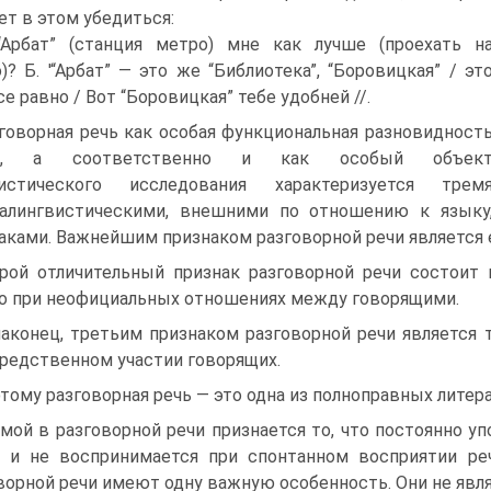
ет в этом убедиться:
“Арбат” (станция метро) мне как лучше (проехать н
)? Б. '“Арбат” — это же “Библиотека”, “Боровицкая” / эт
се равно / Вот “Боровицкая” тебе удобней //.
говорная речь как особая функциональная разновидност
ка, а соответственно и как особый объек
вистического исследования характеризуется трем
алингвистическими, внешними по отношению к языку
аками. Важнейшим признаком разговорной речи является 
рой отличительный признак разговорной речи состоит
о при неофициальных отношениях между говорящими.
наконец, третьим признаком разговорной речи является 
редственном участии говорящих.
тому разговорная речь — это одна из полноправных литер
мой в разговорной речи признается то, что постоянно уп
 и не воспринимается при спонтанном восприятии ре
ворной речи имеют одну важную особенность. Они не явля