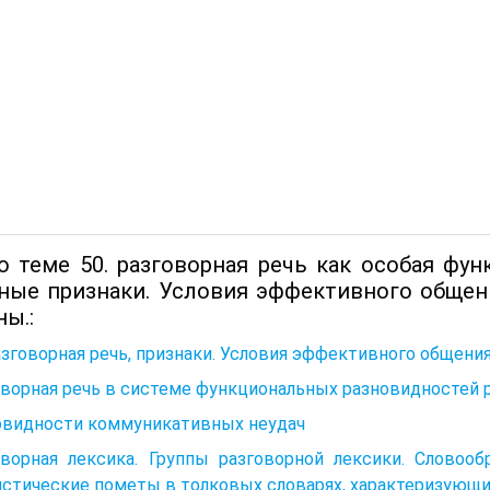
о теме 50. разговорная речь как особая фу
ные признаки. Условия эффективного общен
ы.:
азговорная речь, признаки. Условия эффективного общени
ворная речь в системе функциональных разновидностей р
овидности коммуникативных неудач
оворная лексика. Группы разговорной лексики. Словооб
истические пометы в толковых словарях, характеризующи