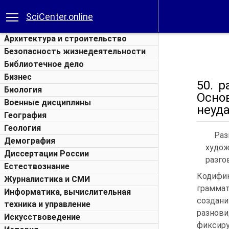
SciCenter.online
Архитектура и строительство
Безопасность жизнедеятельности
Библиотечное дело
Бизнес
50. 
Биология
Осно
Военные дисциплины
неуда
География
Геология
Ра
Демография
худо
Диссертации России
разго
Естествознание
Кодифи
Журналистика и СМИ
граммат
Информатика, вычислительная
созда
техника и управление
разнов
Искусствоведение
фиксир