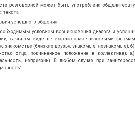
сте разговорной может быть употреблена общелитерату
с текста.
овия успешного общения
Необходимым условием возникновения диалога и успешн
ии, в явном виде не выраженная языковыми формами
на знакомства (близкие друзья, знакомые, незнакомые); б
нство отца, подчиненное положение в коллективе); в
альность, неприязнь). В любом случае при заинтересо
дарность”.