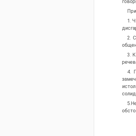
говор
При
1. 
дисга
2. 
общен
3. 
речев
4. 
заме
исто
солид
5.
обсто