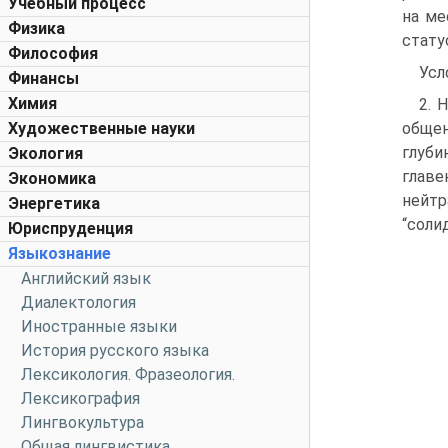
Учебный процесс
на ме
Физика
стату
Философия
Усл
Финансы
Химия
2. 
Художественные науки
общен
глуби
Экология
главе
Экономика
нейтр
Энергетика
“соли
Юриспруденция
Языкознание
Английский язык
Диалектология
Иностранные языки
История русского языка
Лексикология. Фразеология.
Лексикография
Лингвокультура
Общая лингвистика