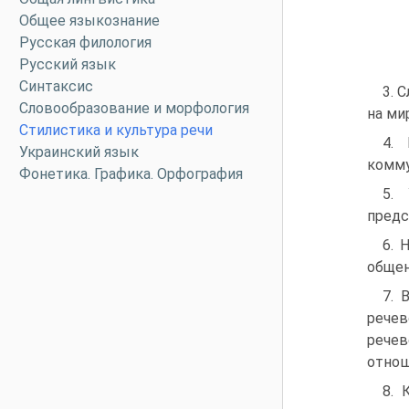
Общее языкознание
Русская филология
Русский язык
Синтаксис
3. 
Словообразование и морфология
на ми
Стилистика и культура речи
4.
Украинский язык
комму
Фонетика. Графика. Орфография
5.
предс
6. 
общен
7. 
речев
рече
отнош
8. 