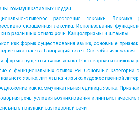
ины коммуникативных неудач
ционально-стилевое расслоение лексики. Лексика р
рессивно-окрашенная лексика. Использование функцион
ки в различных стилях речи. Канцеляризмы и штампы.
екст как форма существования языка, основные признак
теристика текста. Говорящий текст. Способы изложения.
ве формы существования языка. Разговорная и книжная р
тие о функциональных стилях РЯ. Основные категории 
нального языка, лит языка и языка художественной литер
редложение как коммуникативная единица языка. Призна
говорная речь: условия возникновения и лингвистические 
Основные признаки разговорной речи