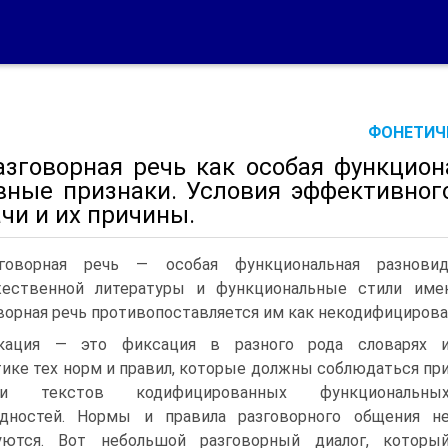
ФОНЕТИЧЕ
разговорная речь как особая функцио
вные признаки. Условия эффективног
чи и их причины.
зговорная речь — особая функциональная разновид
жественной литературы и функциональные стили име
ворная речь противопоставляется им как некодифицирова
кация — это фиксация в разного рода словарях 
ике тех норм и правил, которые должны соблюдаться пр
нии текстов кодифицированных функциональны
идностей. Нормы и правила разговорного общения н
уются. Вот небольшой разговорный диалог, которы