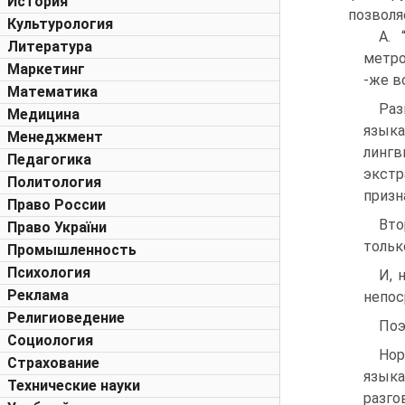
История
позволя
Культурология
А. 
Литература
метро
Маркетинг
-же в
Математика
Раз
Медицина
язы
Менеджмент
линг
Педагогика
экстр
Политология
призн
Право России
Вто
Право України
тольк
Промышленность
Психология
И, 
Реклама
непос
Религиоведение
Поэ
Социология
Нор
Страхование
языка
Технические науки
разго