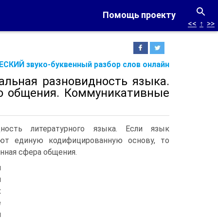
Помощь проекту
<<
↑
>>
СКИЙ звуко-буквенный разбор слов онлайн
нальная разновидность языка.
о общения. Коммуникативные
ность литературного языка. Если язык
ют единую кодифицированную основу, то
нная сфера общения.
и
и
х
е
й