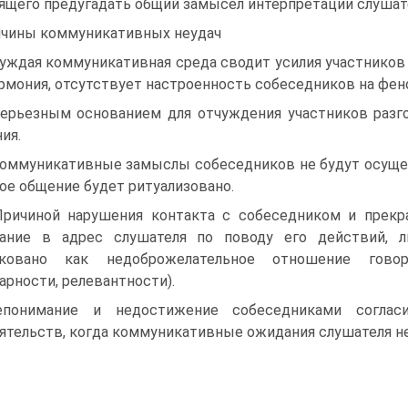
ящего предугадать общий замысел интерпретации слушате
чины коммуникативных неудач
Чуждая коммуникативная среда сводит усилия участников 
рмония, отсутствует настроенность собеседников на фен
Серьезным основанием для отчуждения участников раз
ия.
Коммуникативные замыслы собеседников не будут осущес
ое общение будет pитуализовано.
Причиной нарушения контакта с собеседником и прек
чание в адрес слушателя по поводу его действий, 
лковано как недоброжелательное отношение говор
арности, релевантности).
Непонимание и недостижение собеседниками согл
ятельств, когда коммуникативные ожидания слушателя н