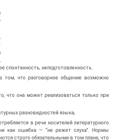
а
о
ь
т
я
,
ее спонтанность, неподготовленность.
 в том, что разговорное общение возможно
то, что она может реализоваться только при
атурных разновидностей языка,
отребляется в речи носителей литературного
чи как ошибка — “не режет слуха”. Нормы
ются строго обязательными в том плане, что