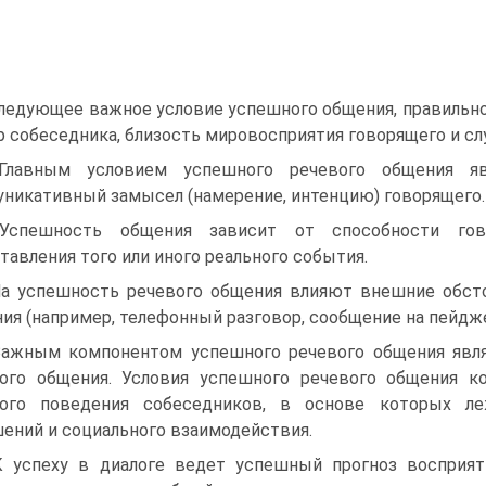
Следующее важное условие успешного общения, правильно
р собеседника, близость мировосприятия говорящего и с
 Главным условием успешного речевого общения яв
никативный замысел (намерение, интенцию) говорящего.
 Успешность общения зависит от способности гов
тавления того или иного реального события.
На успешность речевого общения влияют внешние обсто
ия (например, телефонный разговор, сообщение на пейдже
Важным компонентом успешного речевого общения явля
ого общения. Условия успешного речевого общения к
вого поведения собеседников, в основе которых ле
ений и социального взаимодействия.
К успеху в диалоге ведет успешный прогноз восприят