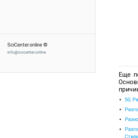
SciCenter.online ©
info@scicenter.online
Еще п
Основ
причин
50, Р
Разго
Разн
Разг
Стил