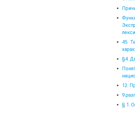
Прич
Функ
Эксп
лекси
45. Т
харак
§4. Д
Поня
нацио
12. П
9.раз
§ 1. 