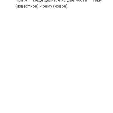
При АЧ предл делится на две части – тему
(известное) и рему (новое).