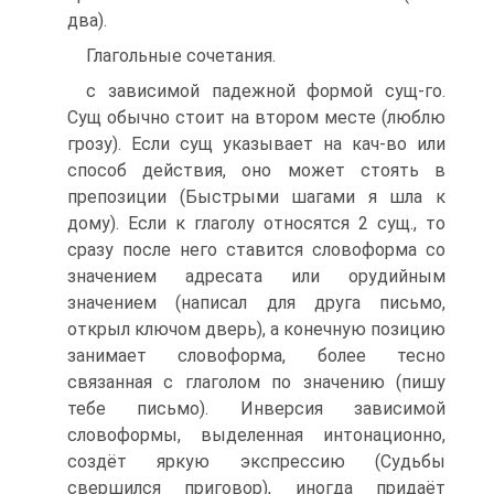
два).
Глагольные сочетания.
с зависимой падежной формой сущ-го.
Сущ обычно стоит на втором месте (люблю
грозу). Если сущ указывает на кач-во или
способ действия, оно может стоять в
препозиции (Быстрыми шагами я шла к
дому). Если к глаголу относятся 2 сущ., то
сразу после него ставится словоформа со
значением адресата или орудийным
значением (написал для друга письмо,
открыл ключом дверь), а конечную позицию
занимает словоформа, более тесно
связанная с глаголом по значению (пишу
тебе письмо). Инверсия зависимой
словоформы, выделенная интонационно,
создёт яркую экспрессию (Судьбы
свершился приговор), иногда придаёт