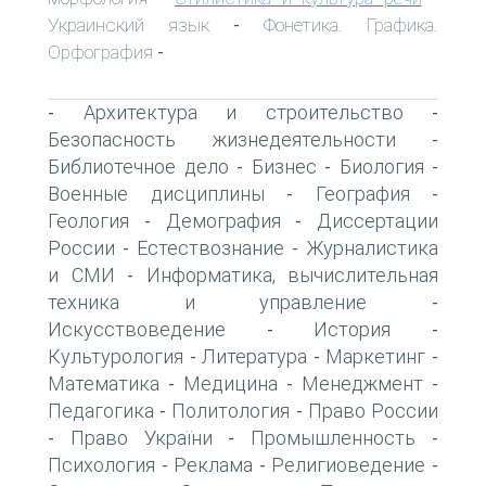
Украинский язык
Фонетика. Графика.
-
Орфография
-
Архитектура и строительство
-
-
Безопасность жизнедеятельности
-
Библиотечное дело
Бизнес
Биология
-
-
-
Военные дисциплины
География
-
-
Геология
Демография
Диссертации
-
-
России
Естествознание
Журналистика
-
-
и СМИ
Информатика, вычислительная
-
техника и управление
-
Искусствоведение
История
-
-
Культурология
Литература
Маркетинг
-
-
-
Математика
Медицина
Менеджмент
-
-
-
Педагогика
Политология
Право России
-
-
Право України
Промышленность
-
-
-
Психология
Реклама
Религиоведение
-
-
-