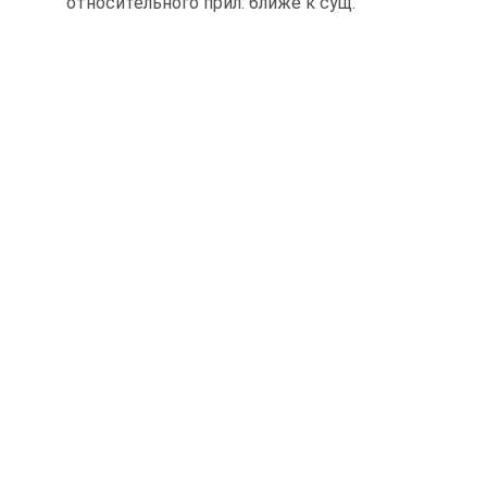
относительного прил: ближе к сущ.