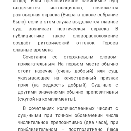
ягода). Если препозитивное зависимое сущ
выделяется интонационно, появляется
разговорная окраска (Вчера в школе собрание
было); если в этом случае выделяется главное
сущ, возникает поэтическая окраска. В
публицистике такое словорасположение
создаёт риторический оттенок: Героев
славные времена.
Сочетания со стержневым словом-
прилагательным. На первом месте обычно
стоит наречие (очень добрый) или сущ,
указывающее на качественный признак
прил (на редкость добрый). Сущ-ные с
другими значениями обычно препозитивны
(скупой на комплименты).
В сочетаниях количественных числит с
сущ-ными при точном обозначении числа
числительное препозитивно (два часа), при
приблизительном – постпозитивно (часа