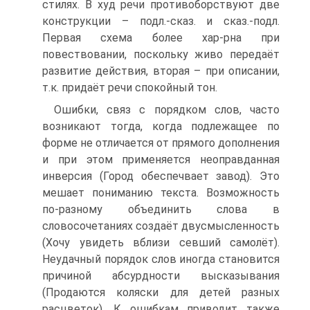
стилях. В худ речи противоборствуют две
конструкции – подл.-сказ. и сказ.-подл.
Первая схема более хар-рна при
повествовании, поскольку живо передаёт
развитие действия, вторая – при описании,
т.к. придаёт речи спокойный тон.
Ошибки, связ с порядком слов, часто
возникают тогда, когда подлежащее по
форме не отличается от прямого дополнения
и при этом применяется неоправданная
инверсия (Город обеспечвает завод). Это
мешает пониманию текста. Возможность
по-разному объединить слова в
словосочетаниях создаёт двусмысленность
(Хочу увидеть вблизи севший самолёт).
Неудачный порядок слов иногда становится
причиной абсурдности высказывания
(Продаются коляски для детей разных
расцветок). К ошибкам приводит также