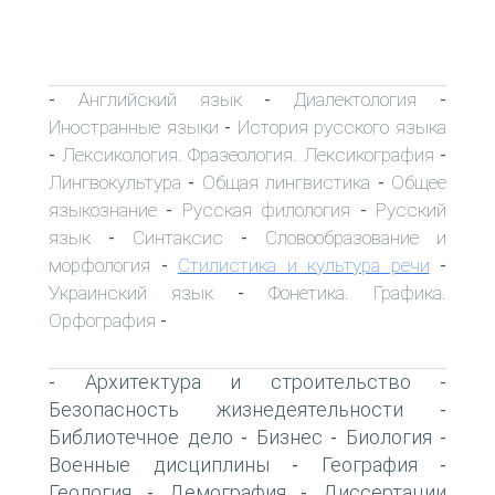
Английский язык
Диалектология
-
-
-
Иностранные языки
История русского языка
-
Лексикология. Фразеология. Лексикография
-
-
Лингвокультура
Общая лингвистика
Общее
-
-
языкознание
Русская филология
Русский
-
-
язык
Синтаксис
Словообразование и
-
-
морфология
Стилистика и культура речи
-
-
Украинский язык
Фонетика. Графика.
-
Орфография
-
Архитектура и строительство
-
-
Безопасность жизнедеятельности
-
Библиотечное дело
Бизнес
Биология
-
-
-
Военные дисциплины
География
-
-
Геология
Демография
Диссертации
-
-