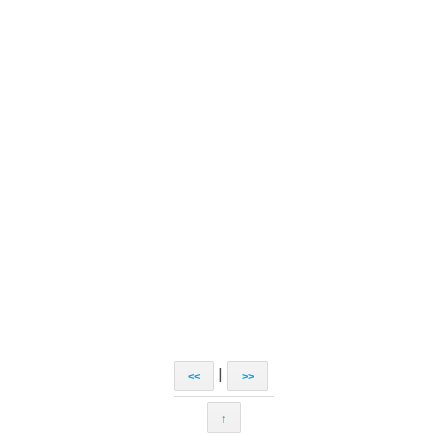
|
<<
>>
↑