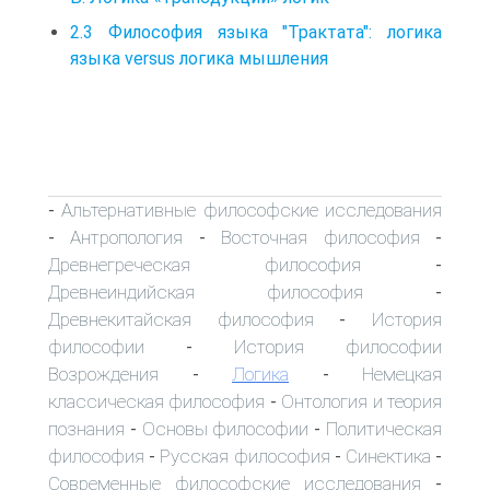
2.3 Философия языка "Трактата": логика
языка versus логика мышления
Альтернативные философские исследования
-
Антропология
Восточная философия
-
-
-
Древнегреческая философия
-
Древнеиндийская философия
-
Древнекитайская философия
История
-
философии
История философии
-
Возрождения
Логика
Немецкая
-
-
классическая философия
Онтология и теория
-
познания
Основы философии
Политическая
-
-
философия
Русская философия
Синектика
-
-
-
Современные философские исследования
-