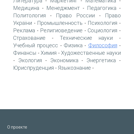
Литература
Маркетинг
Математика
-
-
-
Медицина
Менеджмент
Педагогика
-
-
-
Политология
Право России
Право
-
-
України
Промышленность
Психология
-
-
-
Реклама
Религиоведение
Социология
-
-
-
Страхование
Технические науки
-
-
Учебный процесс
Физика
Философия
-
-
-
Финансы
Химия
Художественные науки
-
-
Экология
Экономика
Энергетика
-
-
-
-
Юриспруденция
Языкознание
-
-
О проекте