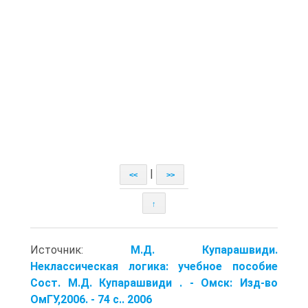
|
<<
>>
↑
Источник:
М.Д. Купарашвиди.
Неклассическая логика: учебное пособие
Сост. М.Д. Купарашвиди . - Омск: Изд-во
ОмГУ,2006. - 74 с.. 2006