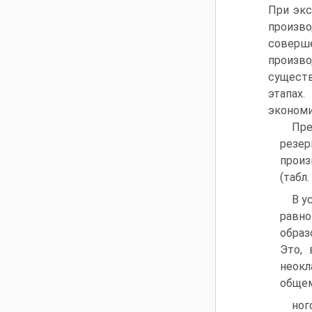
При экс
произв
соверш
произво
существ
этапах
экономи
Пре
резе
произ
(табл. 
В у
равно
образ
Это, 
неокл
общем
ног