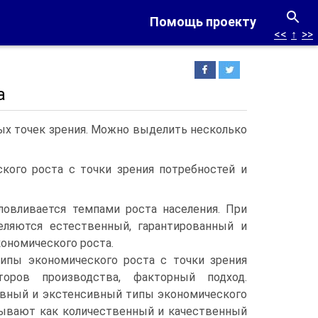
Помощь проекту
<<
↑
>>
а
ных точек зрения. Можно выделить несколько
кого роста с точки зрения потребностей и
ловливается темпами роста населения. При
ляются естественный, га­рантированный и
ономического роста.
ипы экономического роста с точки зре­ния
торов производства, факторный под­ход.
вный и экстенсивный типы эконо­мического
азывают как количественный и качественный