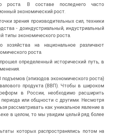
о роста. В составе последне­го часто
ионный экономический рост.
 точки зрения производительных сил, техники
одства - доиндустриальный, ин­дустриальный
й типы экономического роста.
о хозяйства на национальное различают
мического роста.
прошел определенный исторический путь, в
менения.
 8 подъемов (эпизодов экономического роста)
 валового продукта (ВВП). Чтобы в широком
 реформ в России, необходи­мо расширить
о периода или общности с другими. Несмотря
ьзя рассматривать как уникальное явление в
еке в це­лом, то мы увидим целый ряд более
ь­таты которых распространялись потом на