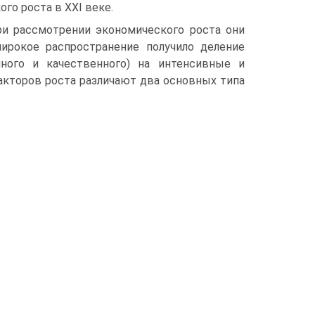
о роста в XXI веке.
ри рассмотрении экономического роста они
ирокое распро­странение получило деление
нного и качественного) на интенсивные и
акторов роста различают два основных типа