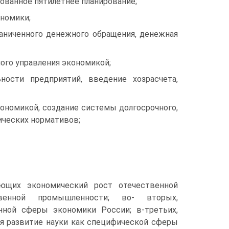
изованное пятилетнее планирование;
ономики;
граниченного денежного обращения, денежная
ного управления экономикой;
о­сти предприятий, введение хозрасчета,
экономикой, создание системы долгосрочного,
ических нормативов;
ющих экономический рост отечественной
твенной промышленности; во- вторых,
нной сферы экономики России; в-третьих,
отя развитие науки как специфической сферы