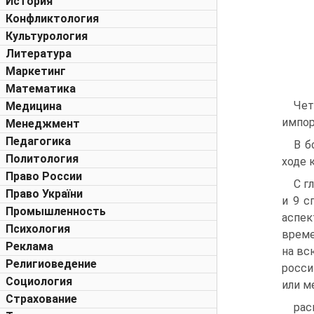
История
Конфликтология
Культурология
Литература
Маркетинг
Математика
Чет
Медицина
импор
Менеджмент
Педагогика
В б
Политология
ходе 
Право России
С г
Право України
и 9 с
Промышленность
аспек
Психология
време
Реклама
на вс
Религиоведение
росси
Социология
или м
Страхование
рас