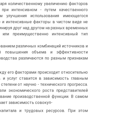
даря количественному увеличению факторов
 при интенсивном - путем качественного
ем улучшения использования имеющегося
е и интенсивные фак­торы в чистом виде не
инируя друг над другом на разных временных
й или преимущественно интенсивный тип
вованием различных комбинаций источников и
тей повышения объема и эффективности
зводства различаются по разным при­знакам
жду его факторами происходит относительно
 и услуг ставится в зависимость главным
степени от научно - технического про­гресса.
ели экономического роста представителей
звание про­изводственной функции. В самом
вает зависимость совокуп-
капи­тала и трудовых ресурсов. При этом