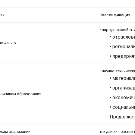
ак
Классификация
• народнохозяйств
• отраслев
ложению
• регионал
• предприя
• научно-техническ
• материал
• организа
точникам образования
• экономич
• социальн
Продолжен
окам реализации
текущие и перспек