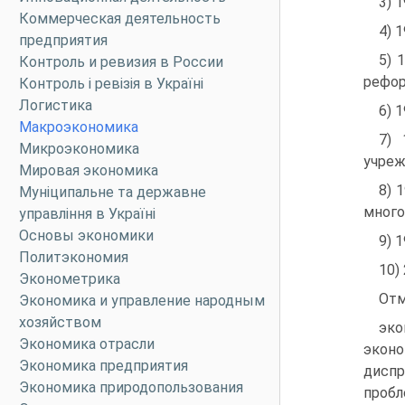
3) 
Коммерческая деятельность
4) 
предприятия
5) 
Контроль и ревизия в России
рефор
Контроль і ревізія в Україні
Логистика
6) 
Макроэкономика
7) 
Микроэкономика
учреж
Мировая экономика
8) 
Муніципальне та державне
много
управління в Україні
Основы экономики
9) 
Политэкономия
10)
Эконометрика
Отм
Экономика и управление народным
хозяйством
эко
Экономика отрасли
экон
Экономика предприятия
диспр
Экономика природопользования
пробл