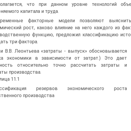
полагается, что при данном уровне технологий объ
няемого капитала и труда.
временные факторные модели позволяют выяснит
мический рост, каково влияние на него каждого из факт
водственную функцию, предло­жил классификацию исто
ать три фактора.
и В.В. Леонтьева «затраты - выпуск» обосновывается
ка экономики в за­висимости от затрат.) Это дает
ность относительно точно рассчитать затраты и
аты производства.
лица 11.1
ассификация резервов экономического роста
твенного производства