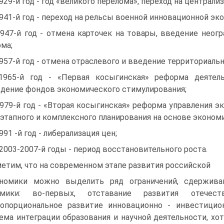
1929-й год - год «великого перелома», переход на цен­трал
1941-й год - переход на рельсы военной инновационной эк
1947-й год - отмена карточек на товары, введение не­о
ма;
1957-й год - отмена отраслевого и введение территори­аль
1965-й год - «Первая косыгинская» реформа деятельн
дение фондов экономического стимулирования;
1979-й год - «Вторая косыгинская» реформа управле­ния 
этап­ного и комплексного планирования на основе эконом
1991 -й год - либерализация цен;
 2003-2007-й годы - период восстановительного роста.
етим, что на современном этапе развития российской
номики можно выделить ряд ограничений, сдержива
омики: во-первых, отставание развития отечес
опорциональное развитие инновационно - инве­стицио
ема ин­теграции образования и научной деятельности, х