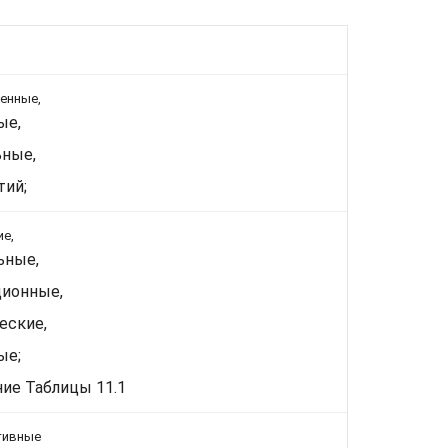
енные,
ые,
ьные,
тий;
ие,
ьные,
ционные,
еские,
ые;
ие Таблицы 11.1
тивные