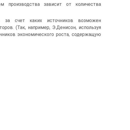
ем производства зависит от ко­личества
ь за счет каких источников возможен
оров. (Так, например, Э.Денисон, используя
чников экономического роста, со­держащую