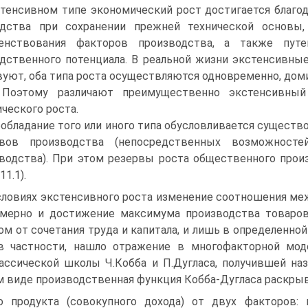
тенсивном типе экономический рост достигается благо
одства при сохранении прежней технической основы,
енствования факторов производства, а также пут
дственного по­тенциала. В реальной жизни экстенсивны
уют, оба типа роста осуществ­ляются одновременно, дом
. Поэтому различают преимущественно экс­тенсивны
­ческого роста.
обладание того или иного типа обусловливается суще­ст
рвов производства (непосредственных возможнос
водства). При этом резервы ро­ста общественного прои
11.1).
словиях экстенсивного роста изменение соотношения ме
мерно и достижение максимума производства товаров
ом от сочетания труда и капитала, и лишь в определенной 
в частности, нашло отражение в многофакторной мод
ассиче­ской школы Ч.Кобба и П.Дугласа, получившей на
 виде производствен­ная функция Кобба-Дугласа раскры
о продукта (совокупного дохода) от двух факторов: 