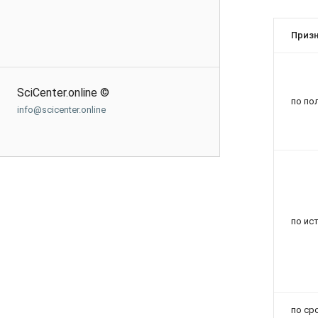
Призн
SciCenter.online ©
по по
info@scicenter.online
по ис
по ср