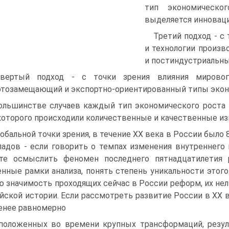
тип экономическог
выделяется инновац
Третий подход - с
и технологии произв
и постиндустриальны
вертый подход - с точки зрения влияния мировог
тозамещающий и экспортно-ориентированный типы эконо
ольшинстве случаев каждый тип экономического роста 
которого про­исходили количественные и качественные из
лобальной точки зрения, в течение XX века в России было
падов - если говорить о темпах изменения внутреннего
те осмыслить фено­мен последнего пятнадцатилетия
нные рамки анализа, понять степень уни­кальности этог
ю значимость проходящих сейчас в России реформ, их нел
йской истории. Если рассмотреть развитие России в XX в
енее равномерно
положенных во времени крупных трансформаций, резул