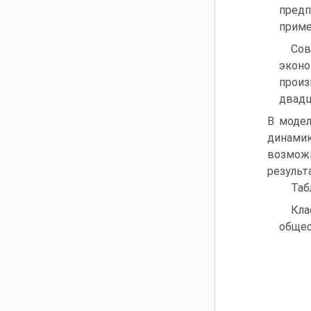
пред
приме
Со
эконо
произ
двадц
В модел
динами
возмож
результ
Таб
Кл
общес