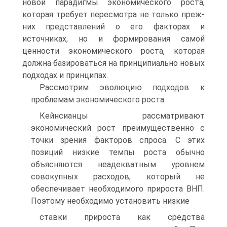
новой парадигмы эконо­мического роста,
которая требует пересмотра не только преж­
них представлений о его факторах и
источниках, но и форми­рования самой
ценности экономического роста, которая
долж­на базироваться на принципиально новых
подходах и принци­пах.
Рассмотрим эволюцию подходов к
проблемам экономиче­ского роста.
Кейнсианцы рассматривают
экономический рост преиму­щественно с
точки зрения факторов спроса. С этих
позиций низкие темпы роста обычно
объясняются неадекватным уров­нем
совокупных расходов, который не
обеспечивает необходи­мого прироста ВНП.
Поэтому необходимо установить низкие
ставки прироста как средства