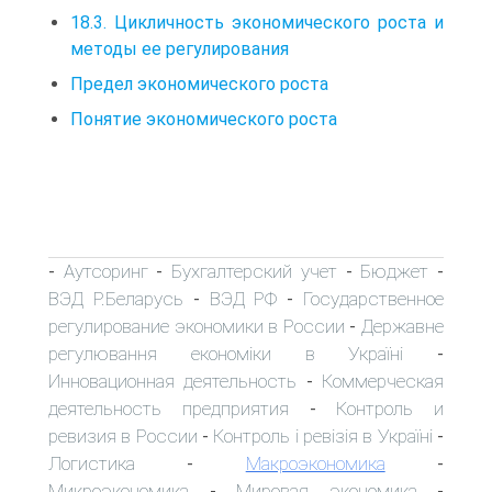
18.3. Цикличность экономического роста и
методы ее регулирования
Предел экономического роста
Понятие экономического роста
Аутсоринг
Бухгалтерский учет
Бюджет
-
-
-
-
ВЭД Р.Беларусь
ВЭД РФ
Государственное
-
-
регулирование экономики в России
Державне
-
регулювання економіки в Україні
-
Инновационная деятельность
Коммерческая
-
деятельность предприятия
Контроль и
-
ревизия в России
Контроль і ревізія в Україні
-
-
Логистика
Макроэкономика
-
-
Микроэкономика
Мировая экономика
-
-