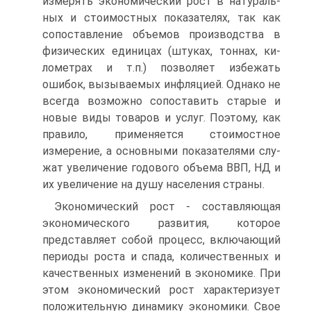
измерять экономический рост в натураль­
ных и стоимостных показателях, так как
сопоставление объе­мов производства в
физических единицах (штуках, тоннах, ки­
лометрах и т.п.) позволяет избежать
ошибок, вызываемых ин­фляцией. Однако не
всегда возможно сопоставить старые и
новые виды товаров и услуг. Поэтому, как
правило, применя­ется стоимостное
измерение, а основными показателями слу­
жат увеличение годового объема ВВП, НД и
их увеличение на душу населения страны.
Экономический рост - составляющая
экономического раз­вития, которое
представляет собой процесс, включающий
пе­риоды роста и спада, количественных и
качественных измене­ний в экономике. При
этом экономический рост характеризует
положительную динамику экономики. Свое