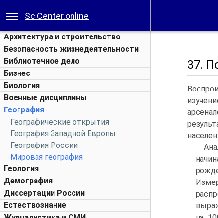
SciCenter.online
Архитектура и строительство
Безопасность жизнедеятельности
Библиотечное дело
37. П
Бизнес
Биология
Воспрои
Военные дисциплины
изучени
География
арсенал
Географические открытия
резуль
География Западной Европы
населени
География России
Ана
Мировая география
начи
Геология
рожд
Демография
Изме
Диссертации России
распр
Естествознание
выраж
Журналистика и СМИ
на 10