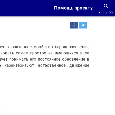
Помощь проекту
<<
↑
>>
ее характерное свойство народонаселения,
льзовать самое простое из имеющихся в ее
дует понимать его постоянное обновление в
е характеризуют естественное движение
о
у
.
е
,
а
в