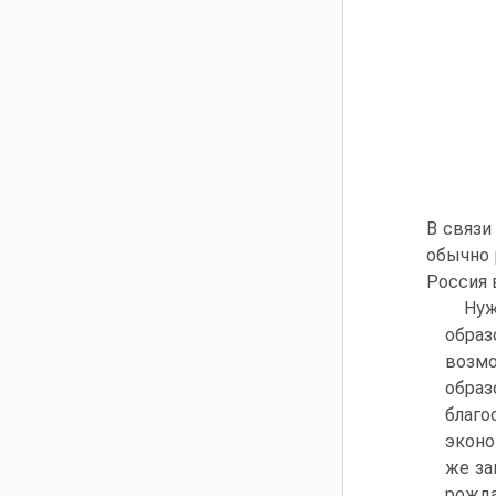
В связи
обычно 
Россия в
Нуж
образ
возмо
образ
благ
эконо
же за
рожда