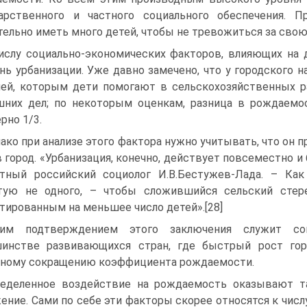
арственного и частного социального обеспечения. 
тельно иметь много детей, чтобы не тревожиться за свою
ислу социально-экономических факторов, влияющих на 
нь урбанизации. Уже давно замечено, что у городского 
ей, которым дети помогают в сельскохозяйственных ра
них дел; по некоторым оценкам, разница в рождаемос
рно 1/3.
ако при анализе этого фактора нужно учитывать, что он п
в город. «Урбанизация, конечно, действует повсеместно 
тный российский социолог И.В.Бестужев-Лада. – Как
тую не одного, – чтобы сложившийся сельский стер
тированным на меньшее число детей».[28]
ким подтверждением этого заключения служит со
шинстве развивающихся стран, где быстрый рост гор
ному сокращению коэффициента рождаемости.
еделенное воздействие на рождаемость оказывают та
ение. Сами по себе эти факторы скорее относятся к числ