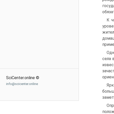
госуд
обяза
К ч
урове
жител
домаш
приме
Одн
села 
извес
зачас
ориен
SciCenter.online ©
info@scicenter.online
Яр
боль
замет
Опр
полож