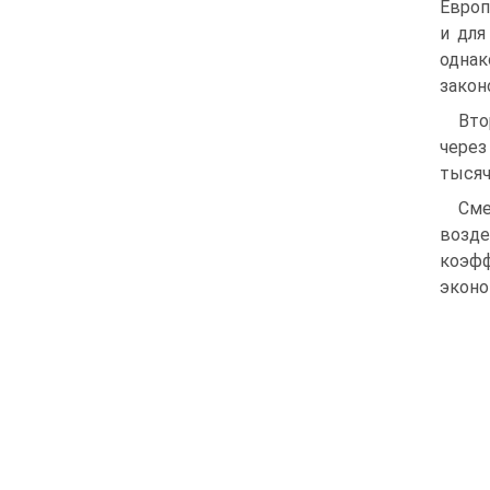
Европ
и для
однак
закон
Вто
через
тысяч
Сме
возде
коэф
эконо