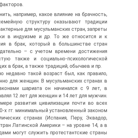
факторов.
ить, например, какое влияние на брачность,
семейную структуру оказывают традиции
рактерные для мусульманских стран, запреты
ки в индуизме и др. То же относится и к
ния в брак, который в большинстве стран
одательно – с учетом времени достижения
стую также и социально-психологической
х в брак, а также традиций, обычаев и пр.
о недавно такой возраст был, как правило,
енно для женщин. В мусульманских странах в
аконами шариата он начинался с 9 лет, в
влял 12 лет для женщин и 14 лет для мужчин.
мере развития цивилизации почти во всех
0-х гг. минимальный установленный законом
ческих странах (Испания, Перу, Эквадор,
стран Латинской Америки – на уровне 14, а в
одами могут служить протестантские страны