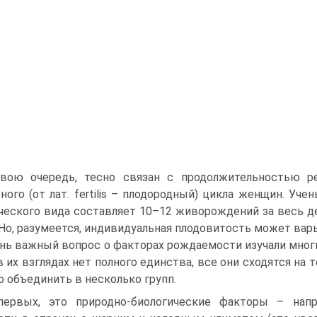
вою очередь, тесно связан с продолжительностью реп
ного (от лат. fertilis – плодородный) цикла женщин. Уч
ческого вида составляет 10–12 живорождений за весь 
. Но, разумеется, индивидуальная плодовитость может вар
нь важный вопрос о факторах рождаемости изучали мно
в их взглядах нет полного единства, все они сходятся на
 объединить в несколько групп.
первых, это природно-биологические факторы – нап