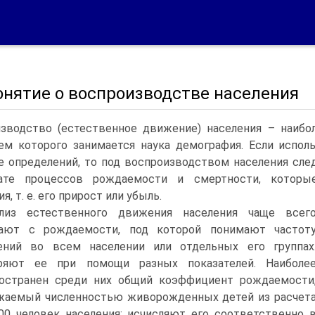
онятие о воспроизводстве населения
зводство (естественное движение) населения – наибол
ем которого занимается наука демография. Если испо
е определений, то под воспроизводством населения сле
тате процессов рождаемости и смертности, которы
я, т.
е. его прирост или убыль.
лиз естественного движения населения чаще всег
нают с рождаемости, под которой понимают частот
ений во всем населении или отдельных его группах
ряют ее при помощи разных показателей. Наиболе
остранен среди них общий коэффициент рождаемости
аемый численностью живорожденных детей из расчет
00 человек населения; исчисляют его соответственно 