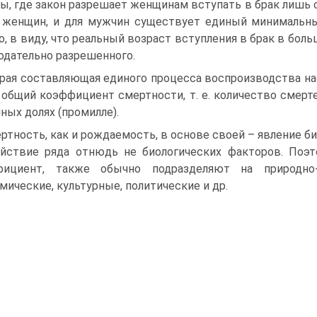
ы, где закон разрешает женщинам вступать в брак лишь с 1
 женщин, и для мужчин существует единый минимальны
о, в виду, что реальный возраст вступления в брак в бо
одательно разрешенного.
рая составляющая единого процесса воспроизводства на
 общий коэффициент смертности, т. е. количество смерте
ных долях (промилле).
ртность, как и рождаемость, в основе своей – явление б
йствие ряда отнюдь не биологических факторов. Поэ
фициент, также обычно подразделяют на природно-к
мические, культурные, политические и др.