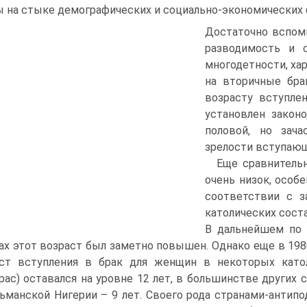
ы на стыке демографических и социально-экономических 
Достаточно вспомн
разводимость и 
многодетности, ха
на вторичные бра
возрасту вступле
установлен закон
половой, но зача
зрелости вступающи
Еще сравнительн
очень низок, особ
соответствии с з
католических соста
В дальнейшем по 
ах этот возраст был заметно повышен. Однако еще в 198
ст вступления в брак для женщин в некоторых католи
рас) оставался на уровне 12 лет, в большинстве других 
ьманской Нигерии – 9 лет. Своего рода странами-антип