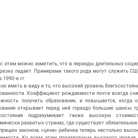
 с этим можно заметить, что в периоды длительных соц
резко падает. Примерами такого рода могут служить США
 1990-е гг.
но иметь в виду и то, что высокий уровень благосостоя
ованности. Коэффициент рождаемости почти всегда сни
жность получить образование, и повышается, когда о
ования открывает перед ней гораздо большие шансы т
осостояния подразумевает также высокую стоимос
мически развитых странах, где существует обязательное 
прещен законом, «цена» ребенка теперь настолько высо
емости. Ко всем этим производным высокого уровня б