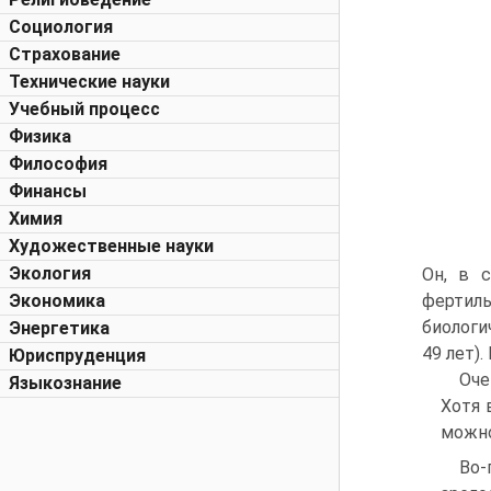
Социология
Страхование
Технические науки
Учебный процесс
Физика
Философия
Финансы
Химия
Художественные науки
Экология
Он, в с
Экономика
фертиль
биологи
Энергетика
49 лет)
Юриспруденция
Оче
Языкознание
Хотя 
можно
Во-