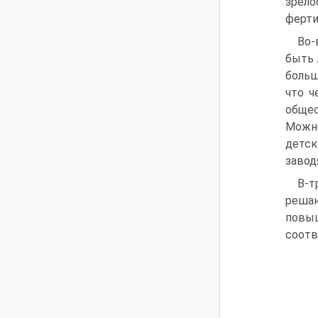
зрело
ферти
Во-
быть 
больш
что ч
общес
Можно
детск
завод
В-т
решаю
повы
соотв