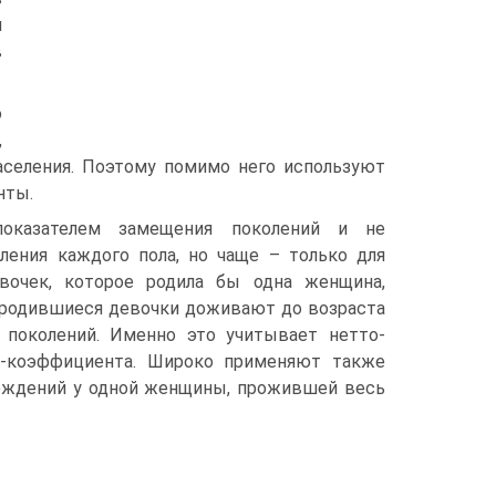
й
в
о
,
селения. Поэтому помимо него используют
нты.
показателем замещения поколений и не
ления каждого пола, но чаще – только для
вочек, которое родила бы одна женщина,
е родившиеся девочки доживают до возраста
 поколений. Именно это учитывает нетто-
о-коэффициента. Широко применяют также
ождений у одной женщины, прожившей весь