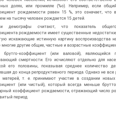
ных долях, или промилле (%о). Например, если общи
ициент рождаемости равен 15 %, это означает, что 
ем на тысячу человек рождается 15 детей.
ми демографы считают, что показатель общег
ициента рождаемости имеет существенные недостатки
тую искажающие истинную картину воспроизводства на
 многие другие общие, частные и возрастные коэффицие
о брутго-коэффициент (или валовой), являющийся 
вающий смертности. Его исчисляют отдельно для насе
кой его половины, показывая среднее количество де
вшая до конца репродуктивного периода. Однако не вс
 матерей, т. е. принимают участие в создании новых
фициент (или чистый), который всегда меньше брутт
рный коэффициент рождаемости, отражающий число р
витый период.