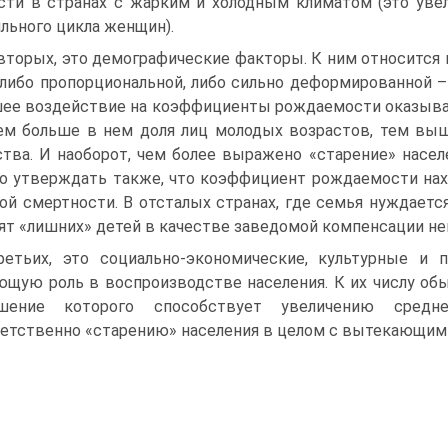
сти в странах с жарким и холодным климатом (это уве
льного цикла женщин).
вторых, это демографические факторы. К ним относится 
либо пропорциональной, либо сильно деформированной –
ее воздействие на коэффициенты рождаемости оказывает
ем больше в нем доля лиц молодых возрастов, тем выш
тва. И наоборот, чем более выражено «старение» насел
 утверждать также, что коэффициент рождаемости нахо
ой смертности. В отсталых странах, где семья нуждается
ят «лишних» детей в качестве заведомой компенсации не
ретьих, это социально-экономические, культурные и 
щую роль в воспроизводстве населения. К их числу обы
шение которого способствует увеличению средн
етственно «старению» населения в целом с вытекающим