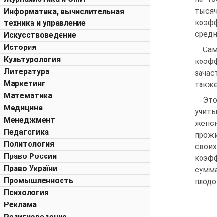
тысяч
Информатика, вычислительная
коэфф
техника и управление
средн
Искусствоведение
История
Са
Культурология
коэфф
Литература
зачас
Маркетинг
также
Математика
Эт
Медицина
учиты
Менеджмент
женс
Педагогика
прожи
Политология
своих
Право России
коэф
Право України
сумма
Промышленность
плодо
Психология
Реклама
Религиоведение