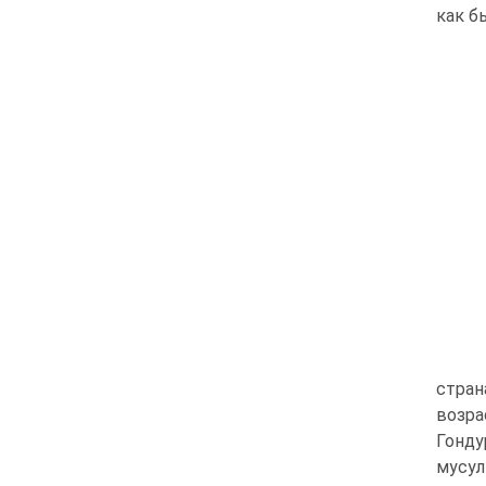
как б
стран
возра
Гонду
мусул