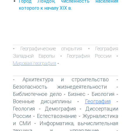
Город Лондон, численность населения
которого к началу XIX в.
Географические открытия
География
-
-
Западной Европы
География России
-
-
Мировая география
-
Архитектура и строительство
-
-
Безопасность жизнедеятельности
-
Библиотечное дело
Бизнес
Биология
-
-
-
Военные дисциплины
География
-
-
Геология
Демография
Диссертации
-
-
России
Естествознание
Журналистика
-
-
и СМИ
Информатика, вычислительная
-
техника и управление
-