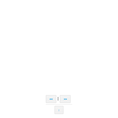
|
<<
>>
↑