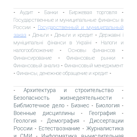
Аудит
Банки
Биржевая торговля
-
-
-
-
Государственные и муниципальные финансы в
России
Государственный и муниципальный
-
заказ
Деньги
Деньги и кредит
Державні і
-
-
-
муніципальні фінанси в Україні
Налоги и
-
налогообложение
Основы финансов
-
-
Финансирование
Финансовые рынки
-
-
Финансовый анализ
Финансовый менеджмент
-
Финансы, денежное обращение и кредит
-
-
Архитектура и строительство
-
-
Безопасность жизнедеятельности
-
Библиотечное дело
Бизнес
Биология
-
-
-
Военные дисциплины
География
-
-
Геология
Демография
Диссертации
-
-
России
Естествознание
Журналистика
-
-
и СМИ
Информатика, вычислительная
-