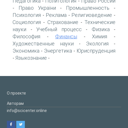
Педагогика
Политология
Право России
-
-
Право України
Промышленность
-
-
-
Психология
Реклама
Религиоведение
-
-
-
Социология
Страхование
Технические
-
-
науки
Учебный процесс
Физика
-
-
-
Философия
Финансы
Химия
-
-
-
Художественные науки
Экология
-
-
Экономика
Энергетика
Юриспруденция
-
-
Языкознание
-
-
О проекте
Авторам
info@scicenter.online