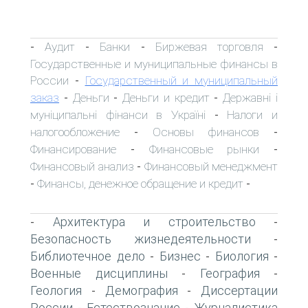
Аудит
Банки
Биржевая торговля
-
-
-
-
Государственные и муниципальные финансы в
России
Государственный и муниципальный
-
заказ
Деньги
Деньги и кредит
Державні і
-
-
-
муніципальні фінанси в Україні
Налоги и
-
налогообложение
Основы финансов
-
-
Финансирование
Финансовые рынки
-
-
Финансовый анализ
Финансовый менеджмент
-
Финансы, денежное обращение и кредит
-
-
Архитектура и строительство
-
-
Безопасность жизнедеятельности
-
Библиотечное дело
Бизнес
Биология
-
-
-
Военные дисциплины
География
-
-
Геология
Демография
Диссертации
-
-
России
Естествознание
Журналистика