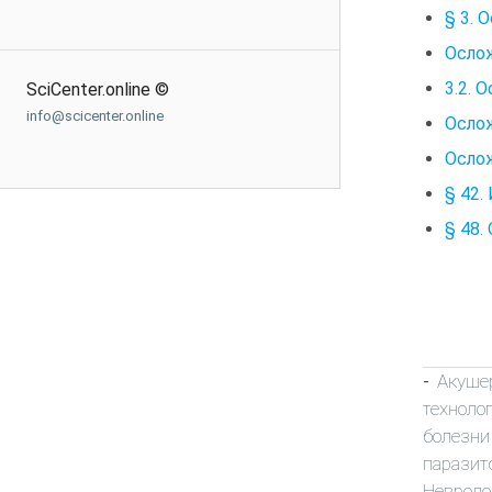
§ 3. 
Осло
3.2. 
SciCenter.online ©
info@scicenter.online
Осло
Осло
§ 42.
§ 48
Акуше
-
техноло
болезни
паразит
Неврол