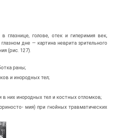
 глазнице, голове, отек и гиперимия век,
а глазном дне — картина неврита зрительного
я (рис. 127).
ботка раны;
ков и инородных тел;
и в них инородных тел и костных отломков;
ориносто- мия) при гнойных травматических