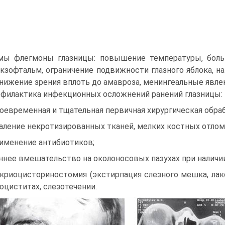
ы флегмоны глазницы: повышение температуры, боль в
экзофтальм, ограничение подвижности глазного яблока, н
снижение зрения вплоть до амавроза, менингеальные явлени
филактика инфекционных осложнений ранений глазницы:
воевременная и тщательная первичная хирургическая обра
даление некротизированных тканей, мелких костных отлом
рименение антибиотиков;
аннее вмешательство на околоносовых пазухах при наличи
акриоцисториностомия (экстирпация слезного мешка, лак
оциститах, слезотечении.