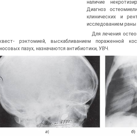
наличие некротизи
Диагноз остеомиели
клинических и рент
исследованием раны 
Для лечения осте
квест- рэктомией, выскабливанием пораженной кос
носовых пазух, назначаются антибиотики, УВЧ.