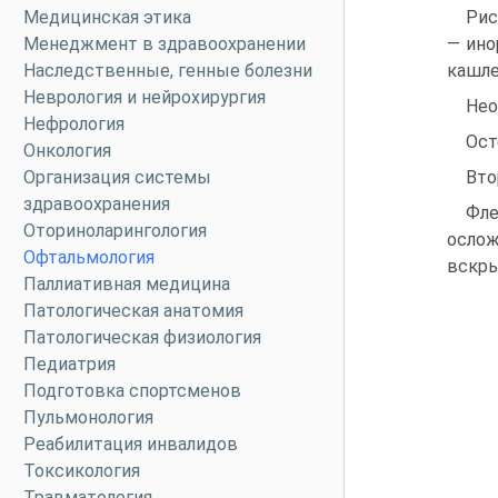
Медицинская этика
Рис
Менеджмент в здравоохранении
— ино
Наследственные, генные болезни
кашле
Неврология и нейрохирургия
Нео
Нефрология
Ост
Онкология
Организация системы
Вто
здравоохранения
Фле
Оториноларингология
осло
Офтальмология
вскры
Паллиативная медицина
Патологическая анатомия
Патологическая физиология
Педиатрия
Подготовка спортсменов
Пульмонология
Реабилитация инвалидов
Токсикология
Травматология