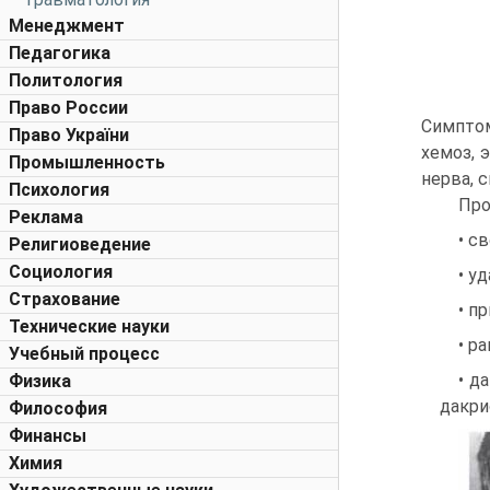
Менеджмент
Педагогика
Политология
Право России
Симптом
Право України
хемоз, 
Промышленность
нерва, 
Психология
Про
Реклама
• с
Религиоведение
Социология
• у
Страхование
• п
Технические науки
• р
Учебный процесс
• д
Физика
дакри
Философия
Финансы
Химия