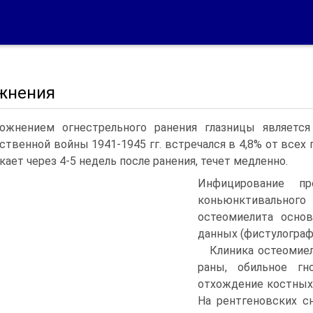
жнения
ожнением огнестрельного ранения глазницы является
ственной войны 1941-1945 гг. встречался в 4,8% от все
кает через 4-5 недель после ранения, течет медленно.
Инфицирование пр
коньюнктивальног
остеомиелита основ
данных (фистулограф
Клиника остеомиел
раны, обильное гн
отхождение костных 
На рентгеновских сн