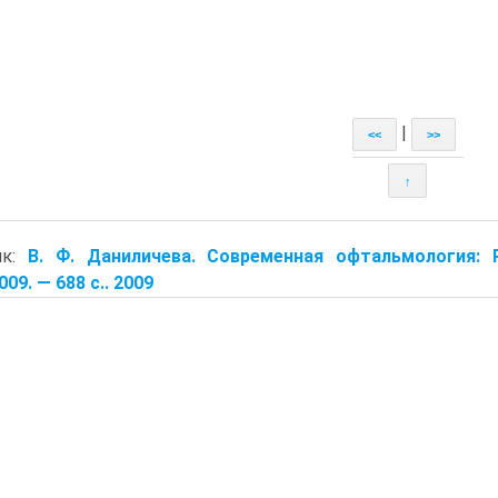
|
<<
>>
↑
ик:
В. Ф. Даниличева. Современная офтальмология: Р
09. — 688 с.. 2009