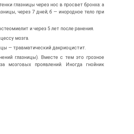
тенки глазницы через нос в просвет бронха: а
зницы, через 7 дней; б — инородное тело при
еомиелит и через 5 лет после ранения.
цессу мозга.
ицы — травматический дакриоцистит.
нений глазницы). Вместе с тем это грозное
за мозговых проявлений. Иногда гнойник