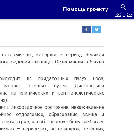
Помощь проекту
<<
↑
>>
 остеомиелит, который в период Великой
х повреждений глазницы. Остеомиелит обычно
оисходит из придаточных пазух носа,
о мешка, слезных путей. Диагностика
ана на клинических и рентгенологических
ия).
ита: лихорадочное состояние, незаживление
ойное отделяемое, образование свища и
секвестров, озноб, головная боль, слабость.
имках — периостит, остеонекроз, остеолиз,