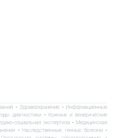
ваний
Здравоохранение
Информационные
-
-
тоды диагностики
Кожные и венерические
-
едико-социальная экспертиза
Медицинская
-
анении
Наследственные, генные болезни
-
-
Организация системы здравоохранения
-
-