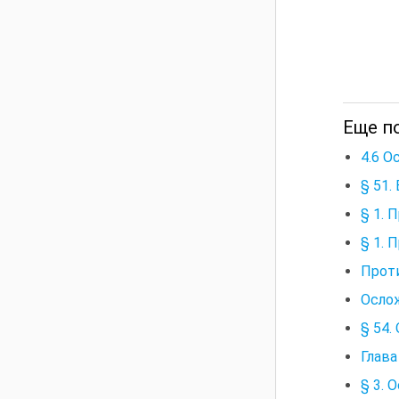
Еще п
4.6 О
§ 51.
§ 1. 
§ 1. 
Прот
Осло
§ 54.
Глава
§ 3. 