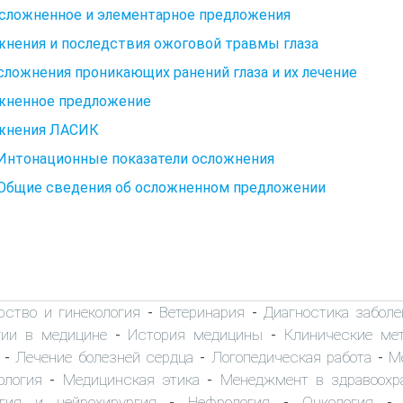
Осложненное и элементарное предложения
жнения и последствия ожоговой травмы глаза
Осложнения проникающих ранений глаза и их лечение
жненное предложение
жнения ЛАСИК
 Интонационные показатели осложнения
. Общие сведения об осложненном предложении
рство и гинекология
Ветеринария
Диагностика заболе
-
-
гии в медицине
История медицины
Клинические ме
-
-
Лечение болезней сердца
Логопедическая работа
М
-
-
-
ология
Медицинская этика
Менеджмент в здравоохр
-
-
огия и нейрохирургия
Нефрология
Онкология
-
-