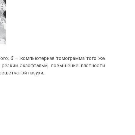
ного; б — компьютерная томограмма того же
): резкий экзофтальм, повышение плотности
решетчатой пазухи.