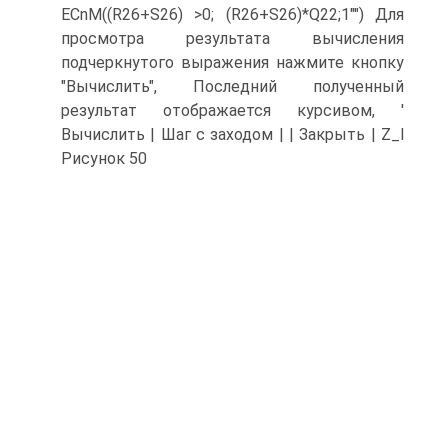
ECnM((R26+S26) >0; (R26+S26)*Q22;1"") Для
просмотра результата вычисления
подчеркнутого выражения нажмите кнопку
"Вычислить", Последний полученный
результат отображается курсивом, '
Вычислить | Шаг с заходом | | Закрыть | Z_l
Рисунок 50