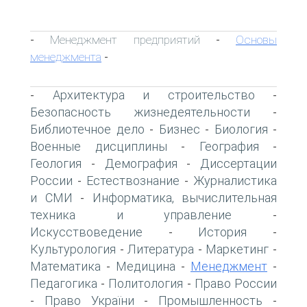
Менеджмент предприятий
Основы
-
-
менеджмента
-
Архитектура и строительство
-
-
Безопасность жизнедеятельности
-
Библиотечное дело
Бизнес
Биология
-
-
-
Военные дисциплины
География
-
-
Геология
Демография
Диссертации
-
-
России
Естествознание
Журналистика
-
-
и СМИ
Информатика, вычислительная
-
техника и управление
-
Искусствоведение
История
-
-
Культурология
Литература
Маркетинг
-
-
-
Математика
Медицина
Менеджмент
-
-
-
Педагогика
Политология
Право России
-
-
Право України
Промышленность
-
-
-