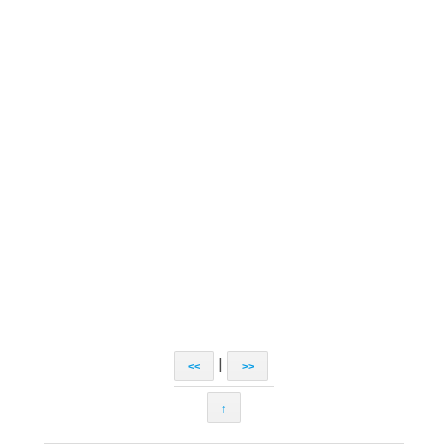
|
<<
>>
↑