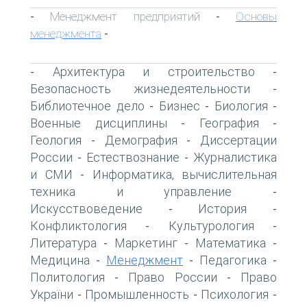
Менеджмент предприятий
Основы
-
-
менеджмента
-
Архитектура и строительство
-
-
Безопасность жизнедеятельности
-
Библиотечное дело
Бизнес
Биология
-
-
-
Военные дисциплины
География
-
-
Геология
Демография
Диссертации
-
-
России
Естествознание
Журналистика
-
-
и СМИ
Информатика, вычислительная
-
техника и управление
-
Искусствоведение
История
-
-
Конфликтология
Культурология
-
-
Литература
Маркетинг
Математика
-
-
-
Медицина
Менеджмент
Педагогика
-
-
-
Политология
Право России
Право
-
-
України
Промышленность
Психология
-
-
-