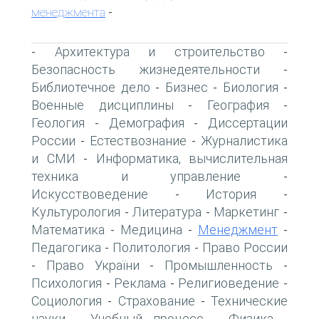
менеджмента
-
Архитектура и строительство
-
-
Безопасность жизнедеятельности
-
Библиотечное дело
Бизнес
Биология
-
-
-
Военные дисциплины
География
-
-
Геология
Демография
Диссертации
-
-
России
Естествознание
Журналистика
-
-
и СМИ
Информатика, вычислительная
-
техника и управление
-
Искусствоведение
История
-
-
Культурология
Литература
Маркетинг
-
-
-
Математика
Медицина
Менеджмент
-
-
-
Педагогика
Политология
Право России
-
-
Право України
Промышленность
-
-
-
Психология
Реклама
Религиоведение
-
-
-
Социология
Страхование
Технические
-
-
науки
Учебный процесс
Физика