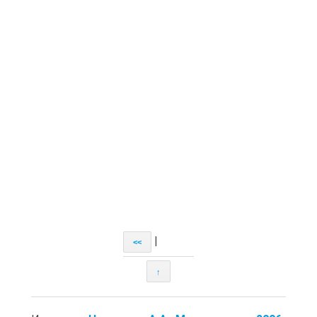
|
<<
↑