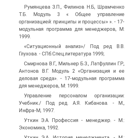
Румянцева З.П., Филинов Н.Б, Шрамченко
Т.Б. Модуль 3 « Общее управление
организацией: принципы и процессы» ». - 17-
модульная программа для менеджеров, М:
1999.
«Ситуационный анализ»/ Под ред В.В.
Глухова. - СПб:Спец.литература 1999;
Смирнова В.Г., Мильнер Б.З., Латфуллин Г.Р.,
Антонов В.Г. Модуль 2 «Организация и ее
деловая среда». - 17-модульная программа
для менеджеров, М: 1999.
Управление персоналом организации:
Учебник./ Под ред. А.Я. Кибанова. - М.,
Инфра-М, 1997.
Уткин Э.А. Профессия - менеджер. - М.:
Экономика, 1992.
Уткин Э.А. История менеджмента. - М.: