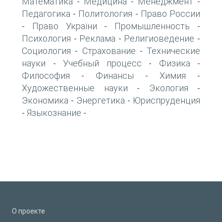
Математика
Медицина
Менеджмент
-
-
-
Педагогика
Политология
Право России
-
-
Право України
Промышленность
-
-
-
Психология
Реклама
Религиоведение
-
-
-
Социология
Страхование
Технические
-
-
науки
Учебный процесс
Физика
-
-
-
Философия
Финансы
Химия
-
-
-
Художественные науки
Экология
-
-
Экономика
Энергетика
Юриспруденция
-
-
Языкознание
-
-
О проекте