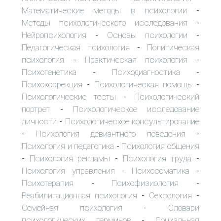
Математические методы в психологии
-
Методы психологического исследования
-
Нейропсихология
Основы психологии
-
-
Педагогическая психология
Политическая
-
психология
Практическая психология
-
-
Психогенетика
Психодиагностика
-
-
Психокоррекция
Психологическая помощь
-
-
Психологические тесты
Психологический
-
портрет
Психологическое исследование
-
личности
Психологическое консультирование
-
Психология девиантного поведения
-
-
Психология и педагогика
Психология общения
-
Психология рекламы
Психология труда
-
-
-
Психология управления
Психосоматика
-
-
Психотерапия
Психофизиология
-
-
Реабилитационная психология
Сексология
-
-
Семейная психология
Словари
-
психологических терминов
Социальная
-