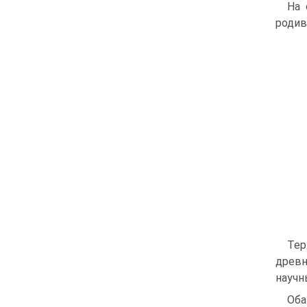
На 
родив
Тер
древн
научн
Оба