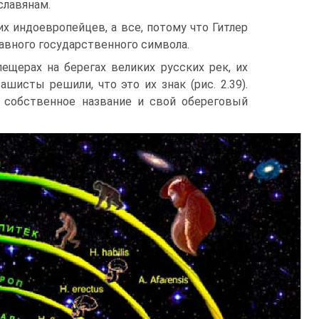
славянам.
их индоевропейцев, а все, потому что Гитлер
лавного государственного символа.
щерах на берегах великих русских рек, их
шисты решили, что это их знак (рис. 2.39).
 собственное название и свой обереговый