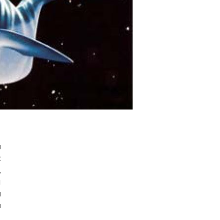
й
х
,
ы
й
и