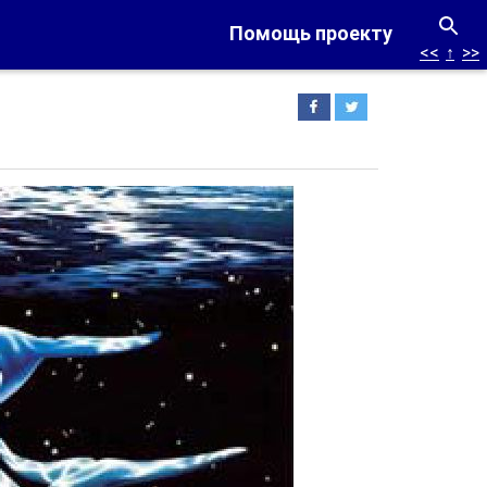
Помощь проекту
<<
↑
>>