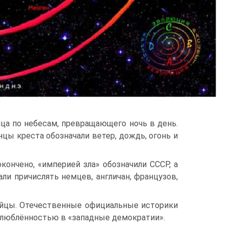
ца по небесам, превращающего ночь в день.
цы креста обозначали ветер, дождь, огонь и
ончено, «империей зла» обозначили СССР, а
ли причислять немцев, англичан, французов,
ийцы. Отечественные официальные историки
влюблённостью в «западные демократии».