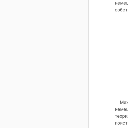
немец
собст
Меж
немец
теори
поис