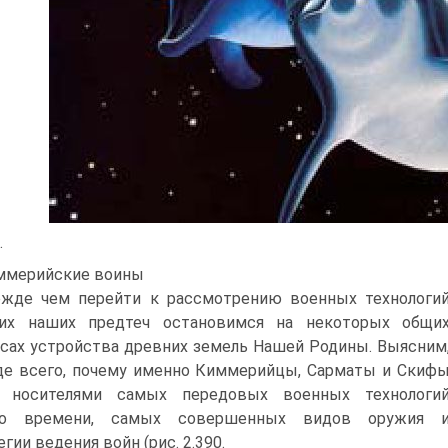
.
иммерийские воины
жде чем перейти к рассмотрению военных технологи
ких наших предтеч остановимся на некоторых общи
сах устройства древних земель Нашей Родины. Выясним
е всего, почему именно Киммерийцы, Сарматы и Скиф
и носителями самых передовых военных технологи
го времени, самых совершенных видов оружия 
егии ведения войн (рис. 2.390.