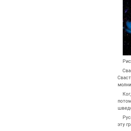
Рис
Сва
Сваст
молни
Ког
потом
шведо
Рус
эту г