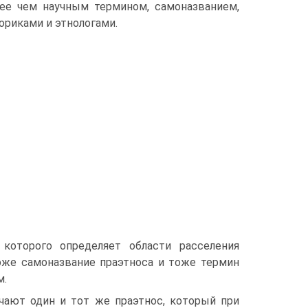
ее чем научным термином, самоназванием,
ориками и этнологами.
 которого определяет области расселения
оже самоназвание праэтноса и тоже термин
м.
чают один и тот же праэтнос, который при