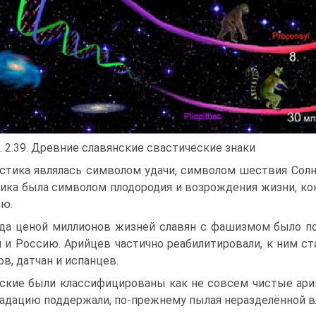
. 2.39. Древние славянские свастические знаки
стика являлась символом удачи, символом шествия Солн
ика была символом плодородия и возрождения жизни, кон
ю.
да ценой миллионов жизней славян с фашизмом было пок
 и Россию. Арийцев частично реабилитировали, к ним ста
в, датчан и испанцев.
ские были классифицированы как не совсем чистые ар
радацию поддержали, по-прежнему пылая неразделённой 