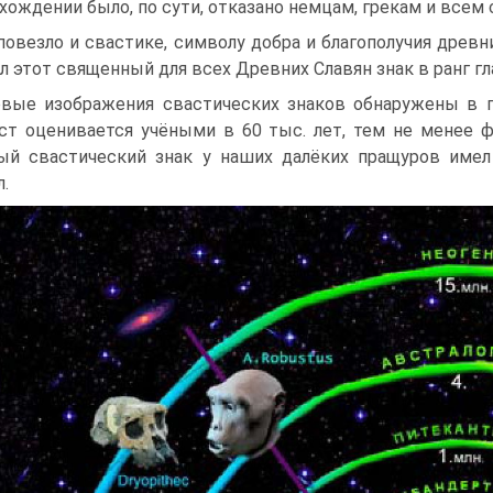
хождении было, по сути, отказано немцам, грекам и всем 
повезло и свастике, символу добра и благополучия древн
л этот священный для всех Древних Славян знак в ранг г
вые изображения свастических знаков обнаружены в пе
ст оценивается учёными в 60 тыс. лет, тем не менее фа
й свастический знак у наших далёких пращуров имел
.