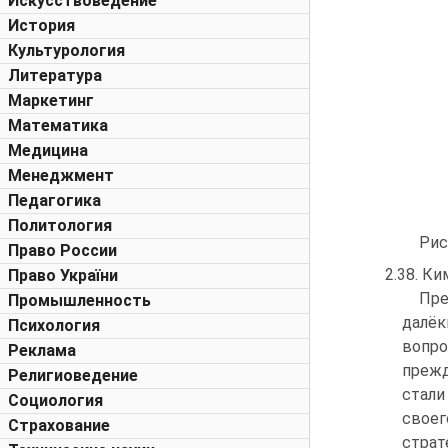
Искусствоведение
История
Культурология
Литература
Маркетинг
Математика
Медицина
Менеджмент
Педагогика
Политология
Рис
Право России
2.38. К
Право України
Пре
Промышленность
далё
Психология
вопро
Реклама
прежд
Религиоведение
стал
Социология
свое
Страхование
страт