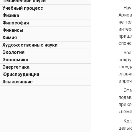
Технические науки
Нач
Учебный процесс
Ариев
Физика
не то
Философия
интер
Финансы
приш
Химия
спонс
Художественные науки
Экология
Во
Экономика
сокр
госуд
Энергетика
славя
Юриспруденция
впроч
Языкознание
Эта
пода
прек
«неме
Ког
целью