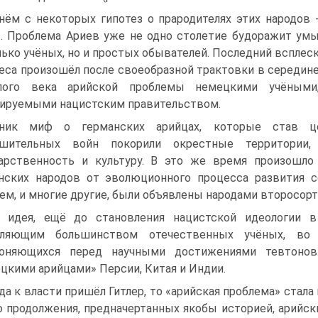
нём с некоторых гипотез о прародителях этих народов 
. Проблема Ариев уже не одно столетие будоражит ум
лько учёных, но и простых обывателей. Последний всплес
еса произошёл после своеобразной трактовки в середин
лого века арийской проблемы немецкими учёными
ируемыми нацистским правительством.
зник миф о германских арийцах, которые став ц
ушительных войн покорили окрестные территории,
арственность и культуру. В это же время произошло
нских народов от эволюционного процесса развития с
ем, и многие другие, были объявлены народами второсор
 идея, ещё до становления нацистской идеологии в
вляющим большинством отечественных учёных, во
лоняющихся перед научными достижениями тевтонов
цкими арийцами» Персии, Китая и Индии.
да к власти пришёл Гитлер, то «арийская проблема» стал
 продолжения, предначертанных якобы историей, арийс