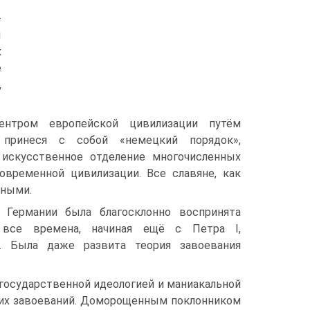
-
ы
к
е
,
ентром европейской цивилизации путём
 принеся с собой «немецкий порядок»,
 искусственное отделение многочисленных
овременной цивилизации. Все славяне, как
тными.
 Германии была благосклонно воспринята
 все времена, начиная ещё с Петра I,
. Была даже развита теория завоевания
а государственной идеологией и маниакальной
ких завоеваний. Доморощенным поклонником