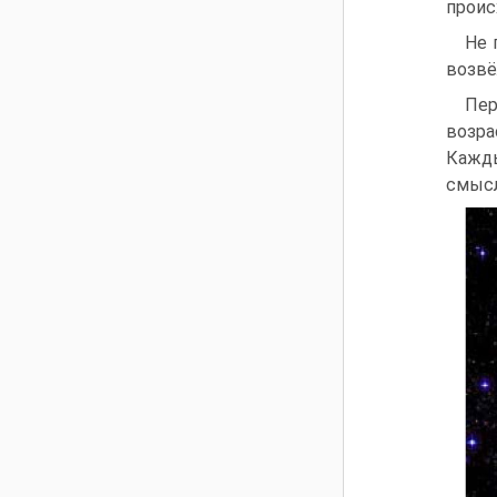
проис
Не 
возвё
Пер
возра
Кажды
смысл