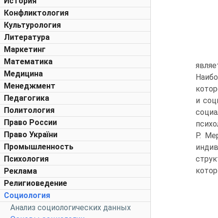
История
Конфликтология
Культурология
Литература
Маркетинг
Математика
явля
Медицина
Наибо
Менеджмент
котор
Педагогика
и соц
Политология
социа
Право России
психо
Право України
Р. Ме
Промышленность
индив
Психология
струк
котор
Реклама
Религиоведение
Социология
Анализ социологических данных