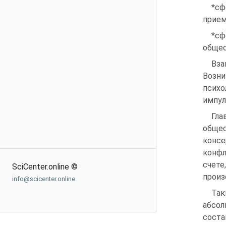
*сф
прием
*сф
общес
Вза
Возни
псих
импул
Гла
общес
консе
конфл
счете
SciCenter.online ©
произ
info@scicenter.online
Так
абсол
соста