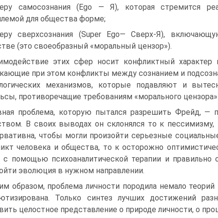
еру самосознания (Ego — Я), которая стремится ре
лемой для общества форме;
еру сверхсознания (Super Ego— Сверх-Я), включаю
тве (это своеобразный «моральный цензор»).
имодействие этих сфер носит конфликтный характер и
кающие при этом конфликты между сознанием и подсозн
ологических механизмов, которые подавляют и вытес
ьсы, противоречащие требованиям «морального цензора»
вная проблема, которую пытался разрешить Фрейд, — 
твом. В своих выводах он склонялся то к пессимизму, 
рвативна, чтобы могли произойти серьезные социальны
икт человека и общества, то к осторожно оптимистичес
, с помощью психоаналитической терапии и правильно
ойти эволюция в нужном направлении.
им образом, проблема личности породила немало теорий 
ютизирована. Только синтез лучших достижений раз
вить целостное представление о природе личности, о про