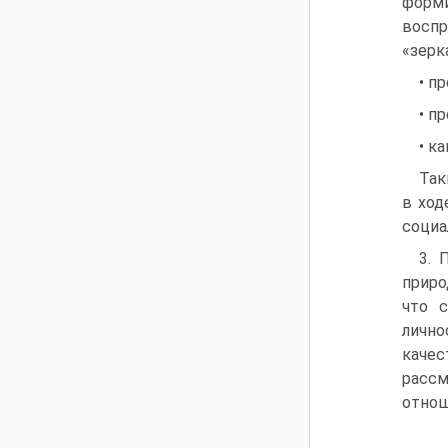
форми
восп
«зерк
• п
• п
• к
Так
в ход
социа
3. 
приро
что 
лично
качес
рассм
отнош