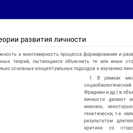
Теории развития личности
жность и многомерность процесса формирования и разв
ичных теорий, пытающихся объяснить те или иные с
лько основных концептуальных подходов к изучению личн
1. В рамках меж
социобиологический 
Фридман и др.) в об
личности делают а
мнению, некоторые
генетически, т.е. н
результатом длител
критике со стор