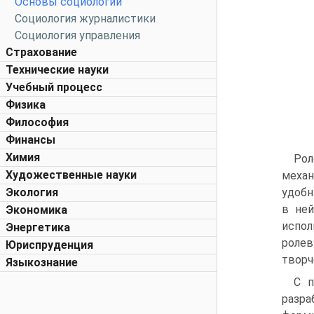
Основы социологии
Социология журналистики
Социология управления
Страхование
Технические науки
Учебный процесс
Физика
Философия
Финансы
Химия
Рол
Художественные науки
механ
Экология
удобн
в ней
Экономика
испол
Энергетика
ролев
Юриспруденция
творч
Языкознание
С п
разра