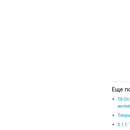
Еще по
16.О
интел
Теори
3.1.1