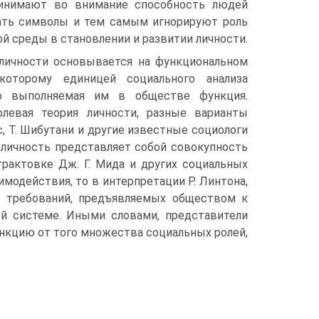
ринимают во внимание способность людей
ать символы и тем самым игнорируют роль
ой среды в становлении и развитии личности.
 личности основывается на функциональном
 которому единицей социального анализа
о выполняемая им в обществе функция.
олевая теория личности, разные варианты
нс, Т. Шибутани и другие известные социологи
, личность представляет собой совокупность
рактовке Дж. Г. Мида и других социальных
модействия, то в интерпретации Р. Линтона,
кс требований, предъявляемых обществом к
й системе. Иными словами, представители
нкцию от того множества социальных ролей,