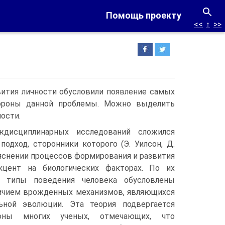
Помощь проекту
<<
↑
>>
ития личности обусловили появление самых
тороны данной проблемы. Можно выделить
ости.
дисциплинарных исследований сложился
подход, сторонники которого (Э. Уилсон, Д.
ъяснении процессов формирования и развития
кцент на биологических факторах. По их
 типы поведения человека обусловлены
аличием врожденных механизмов, являющихся
ьной эволюции. Эта теория подвергается
оны многих ученых, отмечающих, что