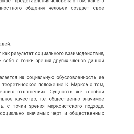
жает представления человека о том, как его
ностного общения человек создает свое
юдей.
т как результат социального взаимодействия,
 себя с точки зрения других членов данной
елается на социальную обусловленность ее
 теоретическое положение К. Маркса о том,
венных отношений». Сущность же «особой
льное качество, т.е. общественно значимое
ь, с точки зрения марксистского подхода,
 социально значимых черт и общественных