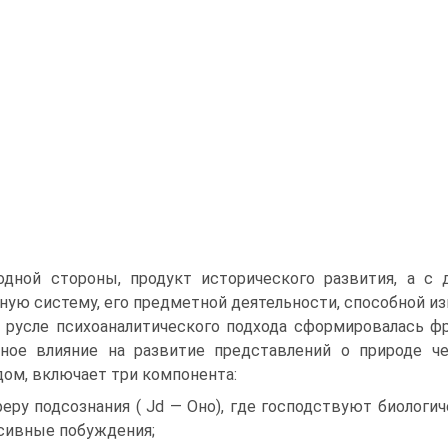
одной стороны, продукт исторического развития, а с
ную систему, его предметной деятельности, способной 
В русле психоаналитического подхода сформировалась ф
ное влияние на развитие представлений о природе чел
ом, включает три компонента:
феру подсознания ( Jd — Оно), где господствуют биологи
сивные побуждения;