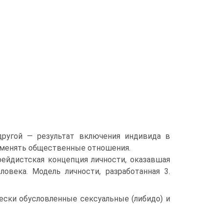
 другой — результат включения индивида в
изменять общественные отношения.
рейдистская концепция личности, оказавшая
овека. Модель личности, разработанная 3.
чески обусловленные сексуальные (либидо) и