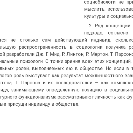
социобиологи не п
мыслить, использов
культуры и социальн
2. Ряд концепций
подходе, согласно
ется не столько сам действующий индивид, скольк
льшую распространенность в социологии получила р
ой разработали Дж. Г. Мид, Р. Линтон, Р. Мертон, Т. Парсо
иальные психологи. С точки зрения всех этих концепций
льных ролей, выполняемых ею в обществе. Но если в т
логов роль выступает как результат межличностного взаи
ртона, Т. Парсона и их последователей — как компле
иду, занимающему определенную позицию в социально
турного функционализма рассматривают личность как фу
ые присущи индивиду в обществе.