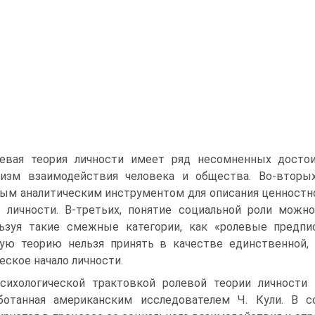
евая теория личности имеет ряд несомненных достои
изм взаимодействия человека и общества. Во-вторых
ым аналитическим инструментом для описания ценностн
 личности. В-третьих, понятие социальной роли можн
ьзуя такие смежные категории, как «ролевые предпис
ую теорию нельзя принять в качестве единственной, 
еское начало личности.
сихологической трактовкой ролевой теории личности 
ботанная американским исследователем Ч. Кули. В 