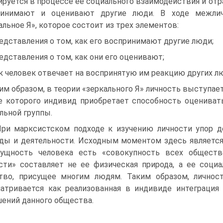
руется в процессе ее социального взаимодействия и отра
ринимают и оценивают другие люди. В ходе межлич
альное Я», которое состоит из трех элементов:
редставления о том, как его воспринимают другие люди;
редставления о том, как они его оценивают;
ак человек отвечает на воспринятую им реакцию других л
им образом, в теории «зеркального Я» личность выступае
е которого индивид приобретает способность оценивать
льной группы.
При марксистском подходе к изучению личности упор д
ды и деятельности. Исходным моментом здесь является
сущность человека есть «совокупность всех общест
сти» составляет не ее физическая природа, а ее социа
тво, присущее многим людям. Таким образом, личност
атривается как реализованная в индивиде интеграция
ений данного общества.