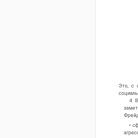
Это, с 
социаль
4. 
замет
Фрейд
• с
агрес