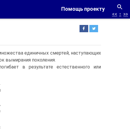
Помощь проекту
<<
↑
>>
множества единичных смертей, наступающих
ок вымирания поколения.
огибает в результате естественного или
.
я
,
е
с