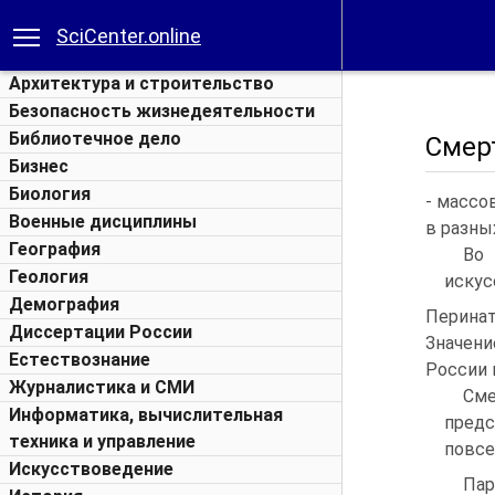
SciCenter.online
Архитектура и строительство
Безопасность жизнедеятельности
Библиотечное дело
Смер
Бизнес
Биология
- массо
Военные дисциплины
в разны
География
Во 
Геология
искус
Демография
Перинат
Диссертации России
Значен
Естествознание
России в
Журналистика и СМИ
См
Информатика, вычислительная
пред
техника и управление
повсе
Искусствоведение
Па