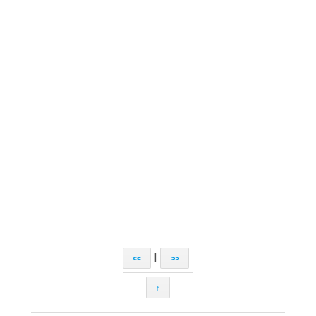
|
<<
>>
↑