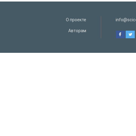
О проекте
info@scice
Авторам