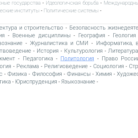
ные государства
Идеологичская борьба
Международны
-
-
еские институты
Политические системы
-
-
ектура и строительство
Безопасность жизнедеят
-
ия
Военные дисциплины
География
Геология
-
-
-
вознание
Журналистика и СМИ
Информатика, 
-
-
твоведение
История
Культурология
Литература
-
-
-
жмент
Педагогика
Политология
Право Росси
-
-
-
огия
Реклама
Религиоведение
Социология
Ст
-
-
-
-
с
Физика
Философия
Финансы
Химия
Художе
-
-
-
-
-
тика
Юриспруденция
Языкознание
-
-
-