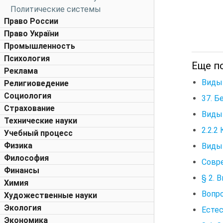
Политические системы
Право России
Право України
Промышленность
Психология
Еще по
Реклама
Виды
Религиоведение
Социология
37. Б
Страхование
Виды
Технические науки
2.2.2
Учебный процесс
Физика
Виды
Философия
Совр
Финансы
§ 2. 
Химия
Вопро
Художественные науки
Экология
Есте
Экономика