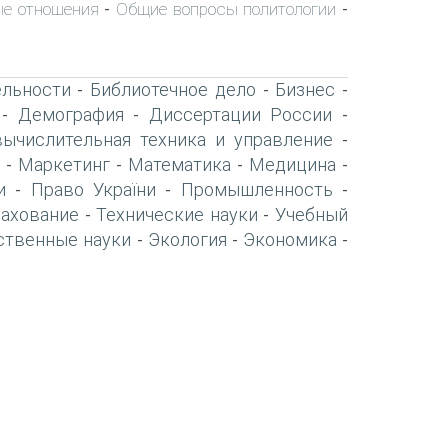
е отношения
Общие вопросы политологии
-
-
ельности
Библиотечное дело
Бизнес
-
-
-
Демография
Диссертации России
-
-
-
вычислительная техника и управление
-
Маркетинг
Математика
Медицина
-
-
-
-
и
Право України
Промышленность
-
-
-
рахование
Технические науки
Учебный
-
-
ственные науки
Экология
Экономика
-
-
-