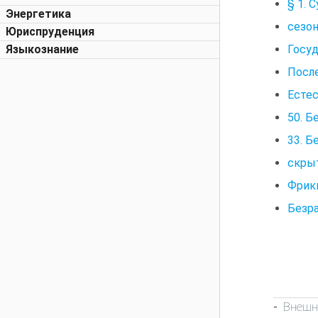
§ 1. 
Энергетика
сезон
Юриспруденция
Госуд
Языкознание
Посл
Есте
50. Б
33. Б
скры
Фрик
Безр
Внешн
-