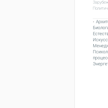
Зарубеж
Политич
Архит
-
Биолог
Естест
Искусс
Менед
Психол
процес
Энерге