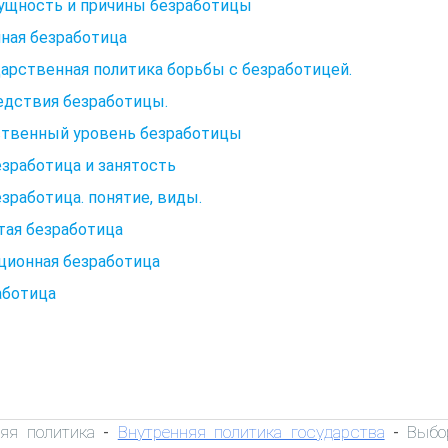
Сущность и причины безработицы
ная безработица
арственная политика борьбы с безработицей.
едствия безработицы.
ственный уровень безработицы
езработица и занятость
езработица. понятие, виды.
тая безработица
ционная безработица
аботица
яя политика
Внутренняя политика государства
Выбо
-
-