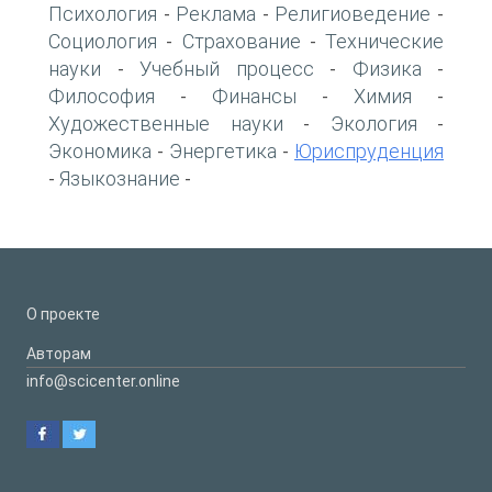
Психология
Реклама
Религиоведение
-
-
-
Социология
Страхование
Технические
-
-
науки
Учебный процесс
Физика
-
-
-
Философия
Финансы
Химия
-
-
-
Художественные науки
Экология
-
-
Экономика
Энергетика
Юриспруденция
-
-
Языкознание
-
-
О проекте
Авторам
info@scicenter.online