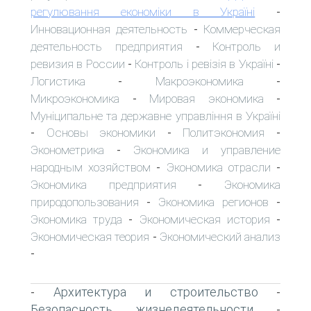
регулювання економіки в Україні
-
Инновационная деятельность
Коммерческая
-
деятельность предприятия
Контроль и
-
ревизия в России
Контроль і ревізія в Україні
-
-
Логистика
Макроэкономика
-
-
Микроэкономика
Мировая экономика
-
-
Муніципальне та державне управління в Україні
Основы экономики
Политэкономия
-
-
-
Эконометрика
Экономика и управление
-
народным хозяйством
Экономика отрасли
-
-
Экономика предприятия
Экономика
-
природопользования
Экономика регионов
-
-
Экономика труда
Экономическая история
-
-
Экономическая теория
Экономический анализ
-
-
Архитектура и строительство
-
-
Безопасность жизнедеятельности
-