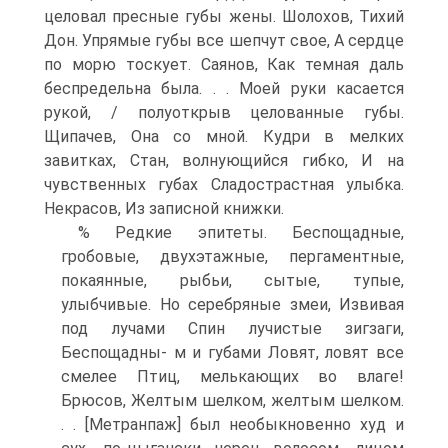
целовал пресные губы жены. Шолохов, Тихий
Дон. Упрямые губы все шепчут свое, А сердце
по морю тоскует. Саянов, Как темная даль
беспредельна была. . . Моей руки касается
рукой, / полуоткрыв целованные губы.
Щипачев, Она со мной. Кудри в мелких
завитках, Стан, волнующийся гибко, И на
чувственных губах Сладострастная улыбка.
Некрасов, Из записной книжки.
% Редкие эпитеты. Беспощадные,
гробовые, двухэтажные, пергаментные,
покаянные, рыбьи, сытые, тупые,
улыбчивые. Но серебряные змеи, Извивая
под лучами Спин лучистые зигзаги,
Беспощадны- м и губами Ловят, ловят все
смелее Птиц, мелькающих во влаге!
Брюсов, Желтым шелком, желтым шелком.
. . [Метранпаж] был необыкновенно худ и