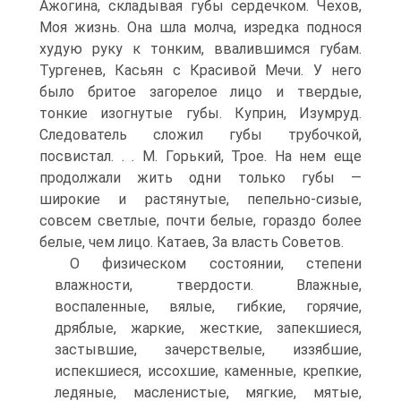
Ажогина, складывая губы сердечком. Чехов,
Моя жизнь. Она шла молча, изредка поднося
худую руку к тонким, ввалившимся губам.
Тургенев, Касьян с Красивой Мечи. У него
было бритое загорелое лицо и твердые,
тонкие изогнутые губы. Куприн, Изумруд.
Следователь сложил губы трубочкой,
посвистал. . . М. Горький, Трое. На нем еще
продолжали жить одни только губы —
широкие и растянутые, пепельно-сизые,
совсем светлые, почти белые, гораздо более
белые, чем лицо. Катаев, За власть Советов.
О физическом состоянии, степени
влажности, твердости. Влажные,
воспаленные, вялые, гибкие, горячие,
дряблые, жаркие, жесткие, запекшиеся,
застывшие, зачерствелые, иззябшие,
испекшиеся, иссохшие, каменные, крепкие,
ледяные, масленистые, мягкие, мятые,