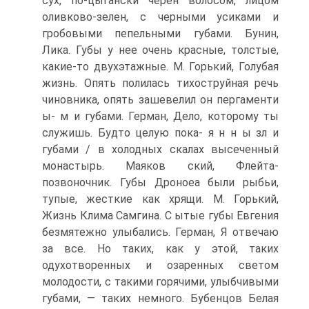
сух, по-цыгански черен волосом, лицом
оливково-зелен, с черными усиками и
гробовыми пепельными губами. Бунин,
Лика. Губы у нее очень красные, толстые,
какие-то двухэтажные. М. Горький, Голубая
жизнь. Опять полилась тихоструйная речь
чиновника, опять зашевелил он пергаменти
ы- м и губами. Герман, Дело, которому ты
служишь. Будто целую пока- я н н ы зл и
губами / в холодных скалах высеченный
монастырь. Маяков ский, Флейта-
позвоночник. Губы Дроноеа были рыбьи,
тупые, жесткие как хрящи. М. Горький,
Жизнь Клима Самгина. С ытые губы Евгения
безмятежно улыбались. Герман, Я отвечаю
за все. Но таких, как у этой, таких
одухотворенных и озаренных светом
молодости, с такими горячими, улыбчивыми
губами, — таких немного. Бубенцов Белая