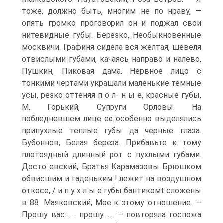
тоже, должно быть, многим не по нраву, —
опять громко проговорил он и поджал свои
нитевидные губы. Березко, Необыкновенные
москвичи. Графиня сидела вся желтая, шевеля
отвислыми губами, качаясь направо и налево.
Пушкин, Пиковая дама. Нервное лицо с
тонкими чертами украшали маленькие темные
усы, резко оттеняя п о л- н ы е, красные губы.
М. Горький, Супруги Орловы. На
побледневшем лице ее особенно выделялись
припухлые теплые губы да черные глаза.
Бубоннов, Белая береза. Прибавьте к тому
плотоядный длинный рот с пухлыми губами.
Досто евский, Братья Карамазовы Брюшком
обвисшим и гаденьким ! лежит на воздушном
откосе, / и п у х л ы е губы бантикомt сложены
в 88. Маяковский, Мое к этому отношение. —
Прошу вас. . . прошу. . . — повторяла госпожа