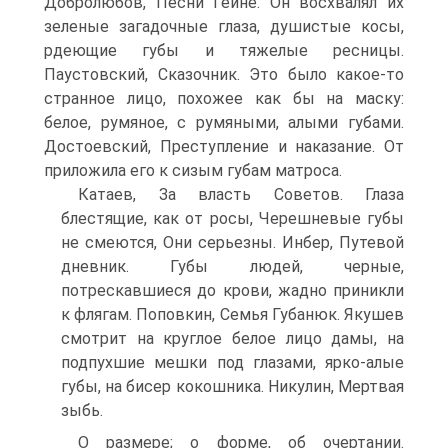
Добролюбов, Песни Гейне. Он восхвалял их
зеленые загадочные глаза, душистые косы,
рдеющие губы и тяжелые ресницы.
Паустовский, Сказочник. Это было какое-то
странное лицо, похожее как бы на маску:
белое, румяное, с румяными, алыми губами.
Достоевский, Преступление и наказание. От
приложила его к сизым губам матроса.
Катаев, За власть Советов. Глаза
блестящие, как от росы, Черешневые губы
не смеются, Они серьезны. Инбер, Путевой
дневник. Губы людей, черные,
потрескавшиеся до крови, жадно приникли
к флягам. Поповкин, Семья Губанюк. Якушев
смотрит на круглое белое лицо дамы, на
подпухшие мешки под глазами, ярко-алые
губы, на бисер кокошника. Никулин, Мертвая
зыбь.
О размере; о форме, об очертании.