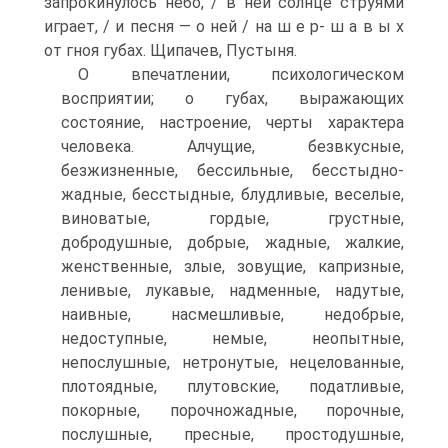
запрокинулось небо, / в ней солнце струями
играет, / и песня — о ней / на ш е р- ш а в ы х
от гноя губах. Щипачев, Пустыня.
О впечатлении, психологическом
восприятии; о губах, выражающих
состояние, настроение, черты характера
человека. Алчущие, безвкусные,
безжизненные, бессильные, бесстыдно-
жадные, бесстыдные, блудливые, веселые,
виноватые, гордые, грустные,
добродушные, добрые, жадные, жалкие,
женственные, злые, зовущие, капризные,
ленивые, лукавые, надменные, надутые,
наивные, насмешливые, недобрые,
недоступные, немые, неопытные,
непослушные, нетронутые, нецелованные,
плотоядные, плутовские, податливые,
покорные, порочножадные, порочные,
послушные, пресные, простодушные,