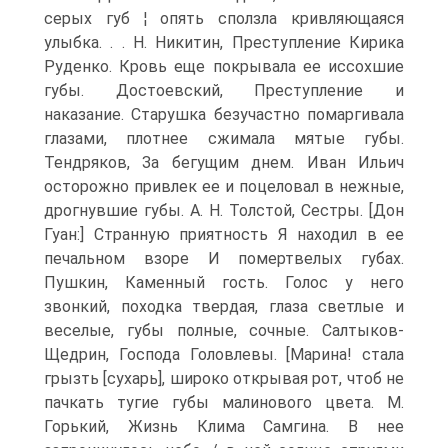
серых губ ¦ опять сползла кривляющаяся
улыбка. . . Н. Никитин, Преступление Кирика
Руденко. Кровь еще покрывала ее иссохшие
губы. Достоевский, Преступление и
наказание. Старушка безучастно помаргивала
глазами, плотнее сжимала мятые губы.
Тендряков, За бегущим днем. Иван Ильич
осторожно привлек ее и поцеловал в нежные,
дрогнувшие губы. А. Н. Толстой, Сестры. [Дон
Гуан:] Странную приятность Я находил в ее
печальном взоре И помертвелых губах.
Пушкин, Каменный гость. Голос у него
звонкий, походка твердая, глаза светлые и
веселые, губы полные, сочные. Салтыков-
Щедрин, Господа Головлевы. [Марина! стала
грызть [сухарь], широко открывая рот, чтоб не
пачкать тугие губы малинового цвета. М.
Горький, Жизнь Клима Самгина. В нее