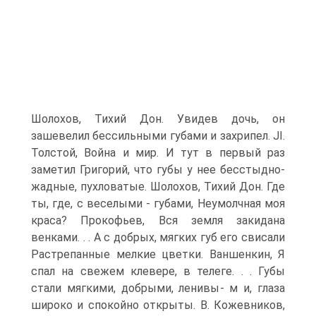
Шолохов, Тихий Дон. Увидев дочь, он
зашевелил бессильными губами и захрипел. JI.
Толстой, Война и мир. И тут в первый раз
заметил Григорий, что губы у нее бесстыдно-
жадные, пухловатые. Шолохов, Тихий Дон. Где
ты, где, с веселыми - губами, Неумолчная моя
краса? Прокофьев, Вся земля закидана
венками. . . А с добрых, мягких губ его свисали
Растрепанные мелкие цветки. Ваншенкин, Я
спал на свежем клевере, в телеге. . . Губы
стали мягкими, добрыми, ленивы- м и, глаза
широко и спокойно открыты. В. Кожевников,