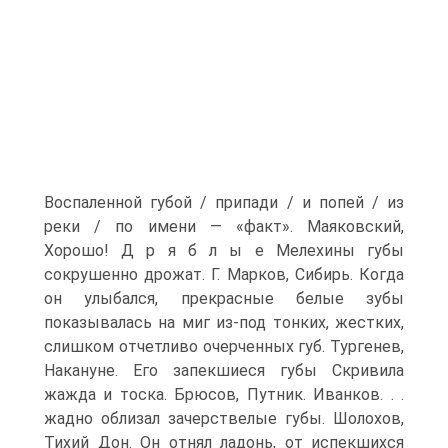
Воспаленной губой / припади / и попей / из
реки / по имени — «факт». Маяковский,
Хорошо! Д р я б л ы е Мелехины губы
сокрушенно дрожат. Г. Марков, Сибирь. Когда
он улыбался, прекрасные белые зубы
показывалась на миг из-под тонких, жестких,
слишком отчетливо очерченных губ. Тургенев,
Накануне. Его запекшиеся губы Скривила
жажда и тоска. Брюсов, Путник. Иванков. . .
жадно облизал зачерствелые губы. Шолохов,
Тихий Дон. Он отнял ладонь, от испекшихся