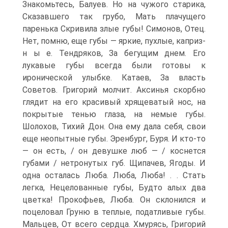
Знакомьтесь, Балуев. Но на чужого старика,
Сказавшего так грубо, Мать плачущего
паренька Скривила злые губы! Симонов, Отец.
Нет, помню, еще губы — яркие, пухлые, каприз-
н ы е. Тендряков, За бегущим днем. Его
лукавые губы всегда были готовы к
иронической улыбке. Катаев, За власть
Советов. Григорий молчит. Аксинья скорбно
глядит на его красивый хрящеватый нос, на
покрытые тенью глаза, на немые губы.
Шолохов, Тихий Дон. Она ему дала себя, свои
еще неопытные губы. Эренбург, Буря. И кто-то
— он есть, / он девушке люб — / коснется
губами / нетронутых губ. Щипачев, Ягоды. И
одна осталась Люба. Люба, Люба! . . Стать
легка, Нецелованные губы, Будто алых два
цветка! Прокофьев, Люба. Он склонился и
поцеловал Груню в теплые, податливые губы.
Мальцев, От всего сердца. Хмурясь, Григорий