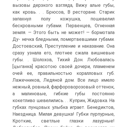
вызовы дерзкого взгляда, Вижу алые губы,
как кровь. . . Брюсов, В ресторане. Старик
запахнул полу кожушка, пошевелил
бескровными губами. Первенцев, Огненная
земля. — Этого быть не может! — бормотала
Ду- нечка бледными, помертвевшими губами.
Достоевский, Преступление и наказание. Она
сразу узнала его, плотнее сжала вишневые
губы. . Шолохов, Тихий Дон. Любовалась
[цыганка] красотою своей дочери, пламенем
очей ее, правильностью коралловых губ.
Лажечников, Ледяной дом. Все лицо имело
нежный, ровный, фарфороворозовый оттенок,
а малиновые, гибкие губы постоянно
кокетливо шевелились. . . Куприн, Жидовка. На
губках пунцовых улыбка играет. Бенедиктов,
Наездница. Милая девушка! Губки пурпурные,
Кроткие, светлые глазки лазурные!