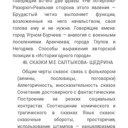
говорящий вс-ero две фразы: «Не потерплю!
Разорю!»Реальная сторона этого явления —
Брудастый четко выполняет функции,
возложенные на него начальством, своя
голова ему и не нужна. Говорящие имена:
город Угрюм-Бурчеев — аналогия с военными
поселениями Аракчеева; города Глупов и
Негодяев. Способы выражения авторской
позиции в «Истории одного города».
46. СКАЗКИ М.Е. САЛТЫКОВА- ЩЕДРИНА
Общие черты сказок: связь с фольклором
(зачины, пословицы, поговорки)
Аллегоричность, иносказательность сказок
Сочетание достоверного с фантастическим.
Построение на резких социальных
контрастах. Соотношение комического и
трагического в сказках Язык сказок:
сказочные обороты, просторечия,
использование штампов — канцеляризмов