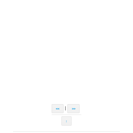
|
<<
>>
↑