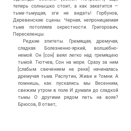
теперь солнышко стоит, а как закатится —
тьма-тьмущая, зги не видать! Горбунов,
Деревенские сцены. Черная, непроницаемая
тьма потопляла окрестности. Григорович,
Переселенцы.
Редкие зпитеты. Гремящая, дремучая,
сладкая. Болезненно-яркий, волшебно-
немой. Он [сон] веял легко над гремящею
тьмой. Тютчев, Сон на море. Сразу за ним
[слабым свечением на реке] начиналась
дремучая тьма. Распутин, Живи и ?омни. А
помнишь, как пускались мы Весенним,
свежим утром в поле И думали до сладкой
тьмы О другими рядом петь на воле?
Брюсов, В ответ,