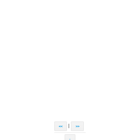
|
<<
>>
↑