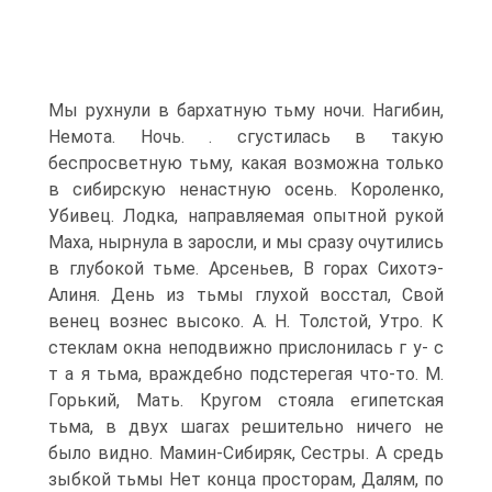
Мы рухнули в бархатную тьму ночи. Нагибин,
Немота. Ночь. . сгустилась в такую
беспросветную тьму, какая возможна только
в сибирскую ненастную осень. Короленко,
Убивец. Лодка, направляемая опытной рукой
Маха, нырнула в заросли, и мы сразу очутились
в глубокой тьме. Арсеньев, В горах Сихотэ-
Алиня. День из тьмы глухой восстал, Свой
венец вознес высоко. А. Н. Толстой, Утро. К
стеклам окна неподвижно прислонилась г у- с
т а я тьма, враждебно подстерегая что-то. М.
Горький, Мать. Кругом стояла египетская
тьма, в двух шагах решительно ничего не
было видно. Мамин-Сибиряк, Сестры. А средь
зыбкой тьмы Нет конца просторам, Далям, по