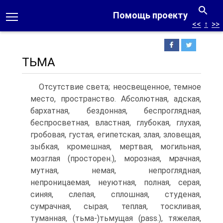
Помощь проекту
<<
↑
>>
ТЬМА
Отсутствие света; неосвещенное, темное
место, пространство. Абсолютная, адская,
бархатная, бездонная, беспроглядная,
беспросветная, властная, глубокая, глухая,
гробовая, густая, египетская, злая, зловещая,
зыбкая, кромешная, мертвая, могильная,
мозглая (просторен.), морозная, мрачная,
мутная, немая, непроглядная,
непроницаемая, неуютная, полная, серая,
синяя, слепая, сплошная, студеная,
сумрачная, сырая, теплая, тоскливая,
туманная, (тьма-)тьмущая (pass.), тяжелая,