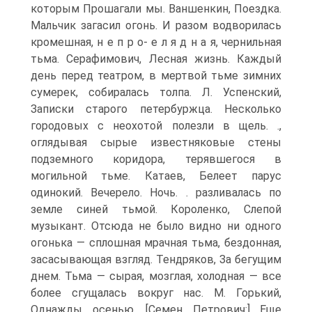
которым Прошагали мы. Ваншенкин, Поездка.
Мальчик загасил огонь. И разом водворилась
кромешная, н е п р о- е л я д н а я, чернильная
тьма. Серафимович, Лесная жизнь. Каждый
день перед театром, в мертвой тьме зимних
сумерек, собиралась толпа. Л. Успенский,
Записки старого петербуржца. Несколько
городовых с неохотой полезли в щель. .,
оглядывая сырые известняковые стены
подземного коридора, терявшегося в
могильной тьме. Катаев, Белеет парус
одинокий. Вечерело. Ночь. . разливалась по
земле синей тьмой. Короленко, Слепой
музыкант. Отсюда не было видно ни одного
огонька — сплошная мрачная тьма, бездонная,
засасывающая взгляд. Тендряков, За бегущим
днем. Тьма — сырая, мозглая, холодная — все
более сгущалась вокруг нас. М. Горький,
Однажды осенью. [Семен Петрович:] Еще