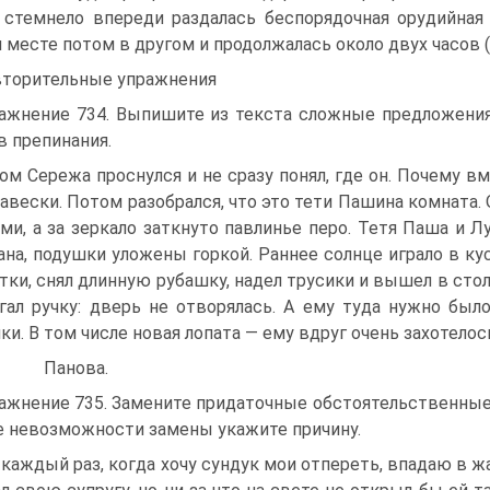
 стемнело впереди раздалась беспорядочная орудийная
 месте потом в другом и продолжалась около двух часов (
торительные упражнения
ажнение 734. Выпишите из текста сложные предложения 
в препинания.
ом Сережа проснулся и не сразу понял, где он. Почему вм
навески. Потом разобрался, что это тети Пашина комната.
ми, а за зеркало заткнуто павлинье перо. Тетя Паша и Л
ана, подушки уложены горкой. Раннее солнце играло в к
тки, снял длинную рубашку, надел трусики и вышел в сто
гал ручку: дверь не отворялась. А ему туда нужно был
ки. В том числе новая лопата — ему вдруг очень захотелос
 Панова.
ажнение 735. Замените придаточные обстоятельственны
е невозможности замены укажите причину.
Я каждый раз, когда хочу сундук мои отпереть, впадаю в жар