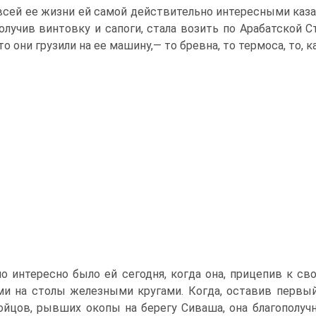
всей ее жизни ей самой действительно интересными казал
получив винтовку и сапоги, стала возить по Арабатской 
что они грузили на ее машину,— то бревна, то термоса, то, 
о интересно было ей сегодня, когда она, прицепив к св
и на столы железными кругами. Когда, оставив первый
ойцов, рывших окопы на берегу Сиваша, она благополучно