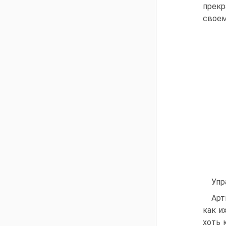
прекр
своем
Упр
Арт
как и
хоть 