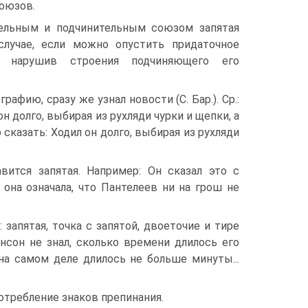
оюзов.
ельным и подчинительным союзом запятая
случае, если можно опустить придаточное
е нарушив строения подчиняющего его
афию, сразу же узнал новости (С. Бар.). Ср.:
он долго, выбирая из рухляди чурки и щепки, а
 сказать: Ходил он долго, выбирая из рухляди
вится запятая. Например: Он сказал это с
 она означала, что Пантелеев ни на грош не
запятая, точка с запятой, двоеточие и тире
нсон не знал, сколько времени длилось его
 на самом деле длилось не больше минуты...
отребление знаков препинания.