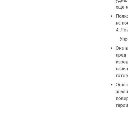
удивл
еще н
Полко
на по
4. Ле
Упр
Она в
пред 
изре
начи
готов
Ошел
знаеш
пове
герои