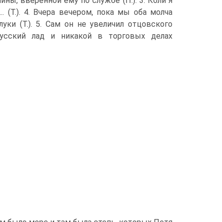
йны, вверенной ему по службе (П.). 3. Коли я
. (Т.). 4. Вчера вечером, пока мы оба молча
ки (Т.). 5. Сам он не увеличил отцовского
 русский лад и никакой в торговых делах