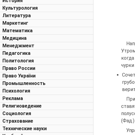
История
Культурология
Литература
Маркетинг
Математика
Медицина
Нап
Менеджмент
Утром
Педагогика
когда
Политология
чурки
Право России
Соче
Право України
грубо
Промышленность
верит
Психология
Реклама
При
Религиоведение
ставя
Социология
полус
(Фад.)
Страхование
Технические науки
Упр