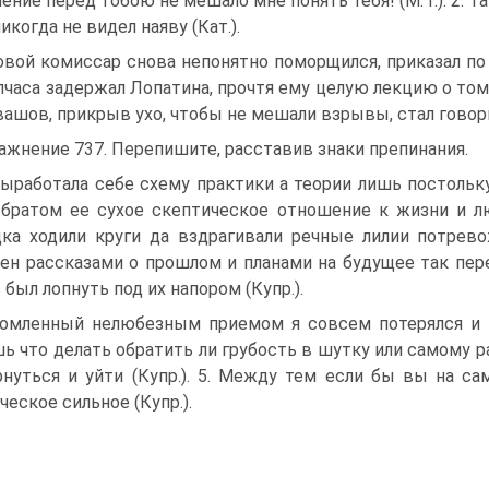
ение перед тобою не мешало мне понять тебя! (М. Г.). 2. 
икогда не видел наяву (Кат.).
вой комиссар снова непонятно поморщился, приказал по
лчаса задержал Лопатина, прочтя ему целую лекцию о том,
вашов, прикрыв ухо, чтобы не мешали взрывы, стал говори
ажнение 737. Перепишите, расставив знаки препинания.
ыработала себе схему практики а теории лишь постольк
братом ее сухое скептическое отношение к жизни и люд
дка ходили круги да вздрагивали речные лилии потрево
нен рассказами о прошлом и планами на будущее так пе
 был лопнуть под их напором (Купр.).
омленный нелюбезным приемом я совсем потерялся и о
ь что делать обратить ли грубость в шутку или самому ра
рнуться и уйти (Купр.). 5. Между тем если бы вы на с
ческое сильное (Купр.).