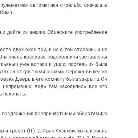
 пулеметная автоматная стрельба сначала в
Сим.).
и дайте их анализ. Объясните употребление
есто двух окон три, и не с той стороны, и не
 Она очень красивая: подоконники заставлены
укьяныч уже встали и ушли, постель их была
устах за открытыми окнами. Сережа вылез из
ловую. Дверь в его комнату была закрыта. Он
о непременно: ведь там находились все его
ь покопать.
е предложения деепричастными оборотами; в
 и трепет (П.). 2. Иван Кузьмич, хоть и очень