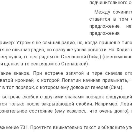
подчинительного с
Между сочинит
ставится в том 
предложение, н
предложения.
ример: Утром я не слышал радио, но, когда пришел в типогр
 я не слышал радио, но сразу же узнал новости. Но: Ходил 
 вернулся, то сел рядом со Степашкой (Гайд.) (невозможно
 и щепки, а то сел рядом со Степашкой).
тание знаков. При встрече запятой и тире сначала ста
ватой иронией, к которой Лопатин начинал привыкать,—
 в тот порядок, о котором ему доложил генерал (Сим.).
 встрече скобок с другими знаками порядок следующий: 
тся только после закрывающей скобки. Например: Леви
ознательное состояние (ему казалось, что очень долго),
ажнение 731. Прочтите внимательно текст и объясните уп