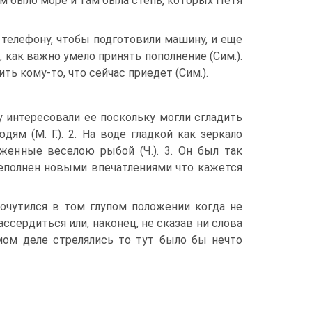
Там было море и там была степь, которых Петя
 телефону, чтобы подготовили машину, и еще
 как важно умело принять пополнение (Сим.).
ть кому-то, что сейчас приедет (Сим.).
у интересовали ее поскольку могли сгладить
ям (М. Г.). 2. На воде гладкой как зеркало
женные веселою рыбой (Ч.). 3. Он был так
реполнен новыми впечатлениями что кажется
чутился в том глупом положении когда не
ссердиться или, наконец, не сказав ни слова
амом деле стрелялись то тут было бы нечто