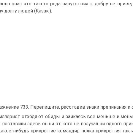
асно знал что такого рода напутствия к добру не при
у долгу людей (Казак.).
ажнение 733. Перепишите, расставив знаки препинания и 
иллерист отходя от обиды и заикаясь все меньше и мень
х поставили здесь он ни от кого не получал ни одного при
какое-нибудь прикрытие командир полка прикрытия так и 