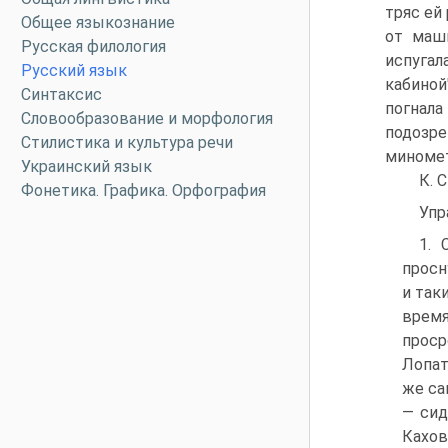
тряс ей
Общее языкознание
от маш
Русская филология
испугал
Русский язык
кабиной
Синтаксис
погнала
Словообразование и морфология
подозре
Стилистика и культура речи
миномет
Украинский язык
К. 
Фонетика. Графика. Орфография
Упр
1. 
просн
и так
врем
проср
Лопат
же са
— сид
Кахов