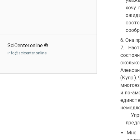
уважа
хочу 
ожида
состо
сообр
6. Она п
SciCenter.online ©
7. Нас
info@scicenter.online
состоян
скольк
Алекса
(Купр.).
многояз
и по-аме
единст
немедле
Уп
предл
Мне 