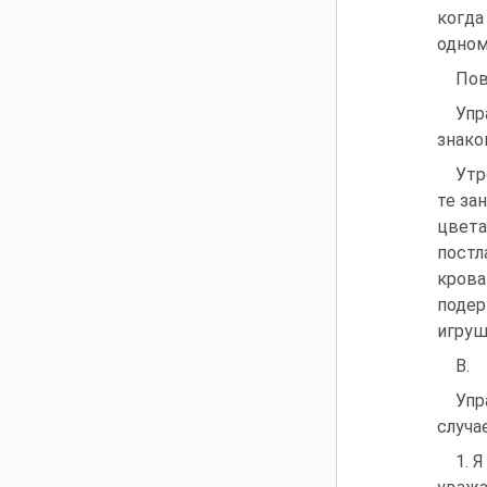
когда
одном
Пов
Упр
знако
Утр
те за
цвета
постл
крова
подер
игруш
В.
Упр
случа
1. 