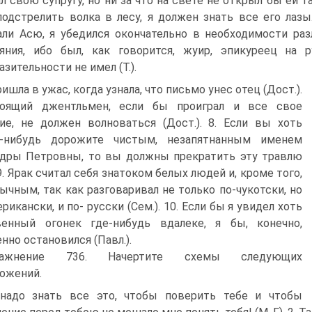
л свою супругу, но ни за что на свете не открыл бы ей та
подстрелить волка в лесу, я должен знать все его лазы..
ли Асю, я убедился окончательно в необходимости разлу
яния, ибо был, как говорится, жуир, эпикуреец на
азительности не имел (Т.).
ришла в ужас, когда узнала, что письмо унес отец (Дост.).
тоящий джентльмен, если бы проиграл и все свое
ие, не должен волноваться (Дост.). 8. Если вы хоть
о-нибудь дорожите чистым, незапятнанным именем
ндры Петровны, то вы должны прекратить эту травлю
 9. Ярак считал себя знатоком белых людей и, кроме того,
ычным, так как разговаривал не только по-чукотски, но
рикански, и по- русски (Сем.). 10. Если бы я увидел хоть
венный огонек где-нибудь вдалеке, я бы, конечно,
нно остановился (Павл.).
ражнение 736. Начертите схемы следующих
ожений.
надо знать все это, чтобы поверить тебе и чтобы