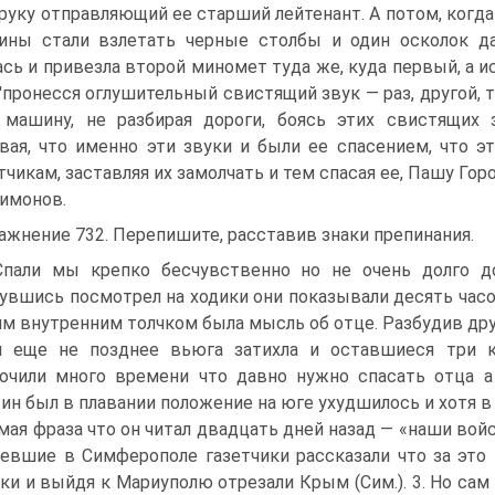
 руку отправляющий ее старший лейтенант. А потом, когда
ины стали взлетать черные столбы и один осколок д
ась и привезла второй миномет туда же, куда первый, а ис
'пронесся оглушительный свистящий звук — раз, другой, т
 машину, не разбирая дороги, боясь этих свистящих 
вая, что именно эти звуки и были ее спасением, что 
чикам, заставляя их замолчать и тем спасая ее, Пашу Горо
Симонов.
ажнение 732. Перепишите, расставив знаки препинания.
Спали мы крепко бесчувственно но не очень долго д
увшись посмотрел на ходики они показывали десять часов
им внутренним толчком была мысль об отце. Разбудив дру
я еще не позднее вьюга затихла и оставшиеся три 
очили много времени что давно нужно спасать отца а 
ин был в плавании положение на юге ухудшилось и хотя 
мая фраза что он читал двадцать дней назад — «наши вой
евшие в Симферополе газетчики рассказали что за это
ки и выйдя к Мариуполю отрезали Крым (Сим.). 3. Но сам