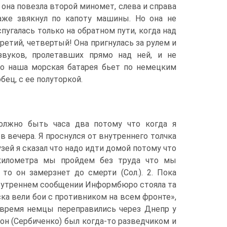
 она повезла второй миномет, слева и справа
аже звякнул по капоту машины. Но она не
пугалась только на обратном пути, когда над
ретий, четвертый! Она пригнулась за рулем и
звуков, пролетавших прямо над ней, и не
это наша морская батарея бьет по немецким
бец, с ее полуторкой.
олжно быть часа два потому что когда я
 вечера. Я проснулся от внутреннего толчка
зей я сказал что надо идти домой потому что
километра мы пройдем без труда что мы
то он замерзнет до смерти (Сол.). 2. Пока
в утреннем сообщении Информбюро стояла та
ска вели бои с противником на всем фронте»,
 время немцы переправились через Днепр у
 он (Сербиченко) был когда-то разведчиком и