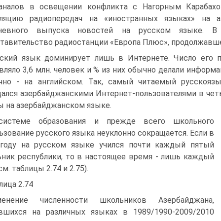
каналов в освещении конфликта с Нагорным Карабахо
сляцию радиопередач на «иностранных языках» на а
невного выпуска новостей на русском языке. В 
тавительство радиостанции «Европа Плюс», продолжавше
ский язык доминирует лишь в Интернете. Число его п
вляло 3,6 млн. человек и % из них обычно делали информ
чно - на английском. Так, самый читаемый русскояз
ался азербайджанскими Интернет-пользователями в четы
ы на азербайджанском языке.
системе образования и прежде всего школьного
ьзование русского языка неуклонно сокращается. Если в
 году на русском языке учился почти каждый пятый
ник республики, то в настоящее время - лишь каждый
см. таблицы 2.74 и 2.75).
лица 2.74
менение численности школьников Азербайджана,
вшихся на различных языках в 1989/1990-2009/2010