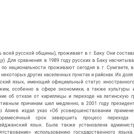
4% всей русской общины), проживает в г. Баку. Они состав
ду). Для сравнения: в 1989 году русских в Баку насчитыва
 по национальности проживают сегодня в г. Сумгаите, в 
 некоторых других населенных пунктах и районах. Их дол
ский язык, имеющий официальный статус иностранного
ким, особенно в сфере экономики, а также культуры и
ие об отказе от кириллицы и переходе на латинскую гр
тивным причинам шел медленно, в 2001 году президент
р Алиев издал указ «Об усовершенствовании применен
торамесячный срок завершить процесс перехода 
айджанский язык. Была также установлена админист
ятствование» использованию государственного языка