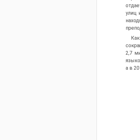
отдае
улиц 
наход
препо
Как
сокра
2,7 м
языко
а в 2