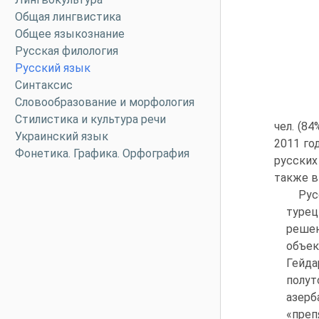
Общая лингвистика
Общее языкознание
Русская филология
Русский язык
Синтаксис
Словообразование и морфология
Стилистика и культура речи
чел. (8
Украинский язык
2011 го
Фонетика. Графика. Орфография
русских
также в
Рус
турец
решен
объек
Гейда
полу
азерб
«преп