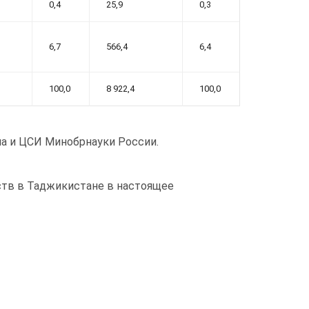
0,4
25,9
0,3
6,7
566,4
6,4
100,0
8 922,4
100,0
а и ЦСИ Минобрнауки России.
ств в Таджикистане в настоящее