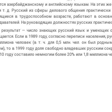
тся азербайджанскому и английскому языкам. На этих же
и т. д. Русский из сферы делового общения практически
ящиеся в трудоспособном возрасте, работают в основ
давателей. На руководящих должностях русских практичес
 результат — число знающих русский язык и умеющих 
щается. Если в 1989 году, согласно переписи населения, р
иллиона человек (в т. ч. для 0,5 млн. чел. он был родны
м), то в 1999 году доля свободно владевших русским сокр
010 году составило немногим более 20% или 1,8 миллиона ч