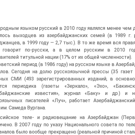
родным языком русский в 2010 году являлся менее чем дл
лось выходцев из азербайджанских семей (в 1989 г. 
джанцев, в 1999 году — 2,7 тыс.). В то же время вся пра
 говорит по-русски, а в целом русским в 2010 год
вителей титульной нации (17% от их общей численности).
оветский период (в 1986 году) на русском языке в Азерба
лов. Сегодня на долю русскоязычной прессы (35 газет
ных СМИ (493 зарегистрированных изданий, в основно
ётся периодика (газеты «Зеркало», «Эхо», «Бакинс
рбайджанские известия», журнал «Баку» и др.) и н
оязычных писателей «Луч», работает Азербайджански
 им. Самеда Вургана.
сийское теле- и радиовещание на Азербайджан (Перв
ичено. В 2007 году по указу Национального совета по т
аналов было вообще прекращено (реальной причиной стал