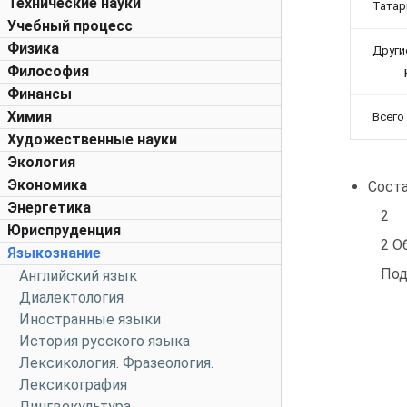
Технические науки
Тата
Учебный процесс
Физика
Други
Философия
Финансы
Химия
Всего
Художественные науки
Экология
Экономика
Сост
Энергетика
2
Юриспруденция
2 О
Языкознание
Под
Английский язык
Диалектология
Иностранные языки
История русского языка
Лексикология. Фразеология.
Лексикография
Лингвокультура