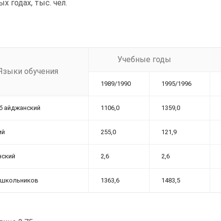
х годах, тыс. чел.
Учебные годы
Языки обучения
1989/1990
1995/1996
 б айджанский
1106,0
1359,0
ий
255,0
121,9
нский
2,6
2,6
 школьников
1363,6
1483,5