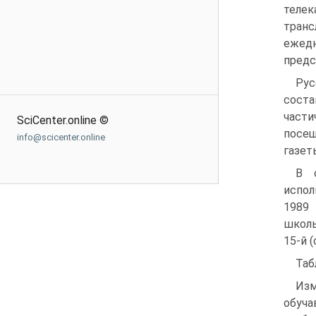
теле
тран
ежед
предс
Рус
соста
части
SciCenter.online ©
посещ
info@scicenter.online
газет
В 
испол
1989
школь
15-й (
Таб
Из
обуча