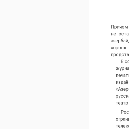
Причем 
не оста
азербай
хорошо
предста
В с
журна
печат
изда
«Азе
русск
театр
Рос
огран
телек