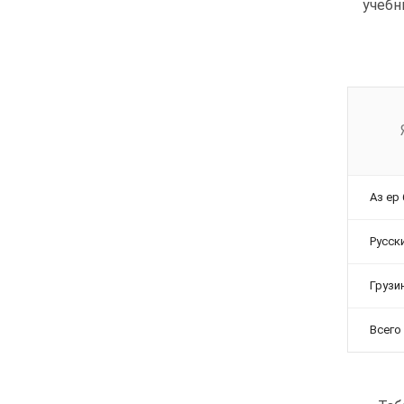
учебны
Аз ер
Русск
Грузи
Всего