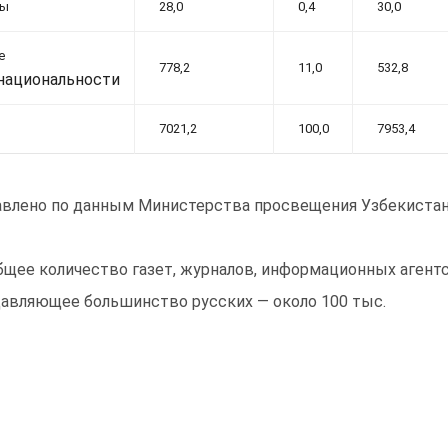
ры
28,0
0,4
30,0
е
778,2
11,0
532,8
национальности
7021,2
100,0
7953,4
авлено по данным Министерства просвещения Узбекистан
бщее количество газет, журналов, информационных агент
авляющее большинство русских — около 100 тыс.