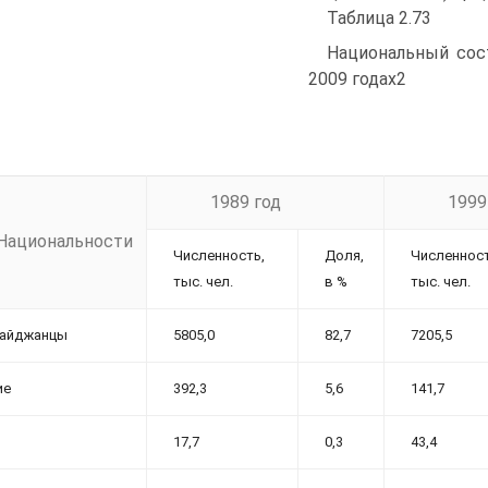
Таблица 2.73
Национальный сост
2009 годах2
1989 год
1999
Национальности
Численность,
Доля,
Численност
тыс. чел.
в %
тыс. чел.
байджанцы
5805,0
82,7
7205,5
ие
392,3
5,6
141,7
17,7
0,3
43,4