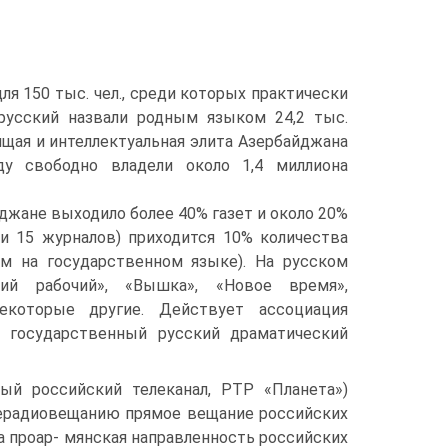
я 150 тыс. чел., среди которых практически
русский назвали родным языком 24,2 тыс.
вящая и интеллектуальная элита Азербайджана
у свободно владели около 1,4 миллиона
йджане выходило более 40% газет и около 20%
 и 15 журналов) приходится 10% количества
м на государственном языке). На русском
кий рабочий», «Вышка», «Новое время»,
екоторые другие. Действует ассоциация
й государственный русский драматический
ый российский телеканал, РТР «Планета»)
елерадиовещанию прямое вещание российских
а проар- мянская направленность российских