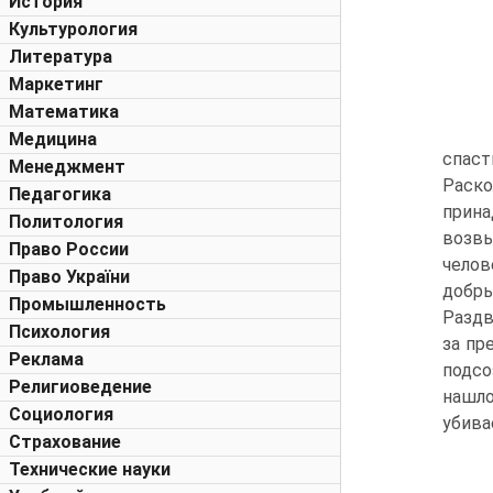
История
Культурология
Литература
Маркетинг
Математика
Медицина
спаст
Менеджмент
Раско
Педагогика
прин
Политология
возв
Право России
челов
Право України
добр
Промышленность
Раздв
Психология
за пр
Реклама
подсо
Религиоведение
нашло
Социология
убива
Страхование
Технические науки