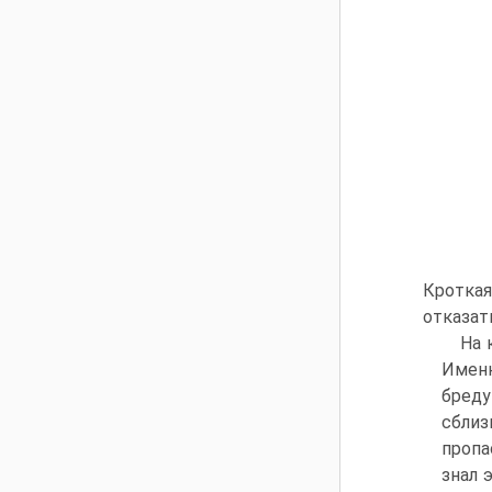
Кротка
отказат
На 
Именн
бреду
сблиз
пропа
знал 