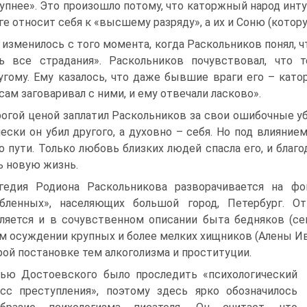
упнее». Это произошло потому, что каторжный народ инту
ге относит себя к «высшему разряду», а их и Соню (котор
 изменилось с того момента, когда Раскольников понял, 
ь все страдания». Раскольников почувствовал, что
угому. Ему казалось, что даже бывшие враги его – като
сам заговаривал с ними, и ему отвечали ласково».
огой ценой заплатил Раскольников за свои ошибочные уб
ески он убил другого, а духовно – себя. Но под влияни
о пути. Только любовь близких людей спасла его, и благ
ь новую жизнь.
гедия Родиона Раскольникова разворачивается на ф
рбленных», населяющих большой город, Петербург. 
ляется и в сочувственном описании быта бедняков (с
м осуждении крупных и более мелких хищников (Алены Ива
рой постановке тем алкоголизма и проституции.
ью Достоевского было проследить «психологический
сс преступления», поэтому здесь ярко обозначилось