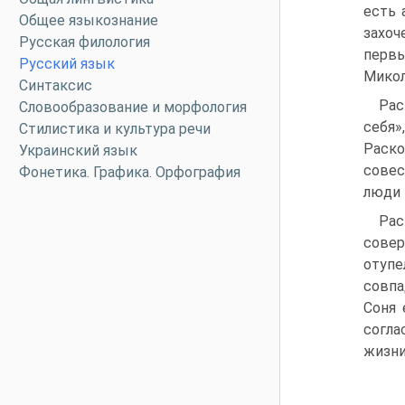
есть 
Общее языкознание
захоч
Русская филология
первы
Русский язык
Микол
Синтаксис
Рас
Словообразование и морфология
себя»
Стилистика и культура речи
Раско
Украинский язык
совес
Фонетика. Графика. Орфография
люди 
Рас
совер
отупе
совпа
Соня 
согла
жизни