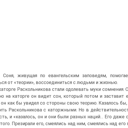
я Соня, живущая по евангельским заповедям, помогае
ься от «теории», воссоединиться с людьми и жизнью.
каторге Раскольникова стали одолевать муки сомнения. О
о на каторге он видит сон, который потом и заставит е
 он как бы увидел со стороны свою теорию. Казалось бы
ить Раскольникова с каторжными. Но в действительнос
сть, и «казалось, он и они были разных наций… Его даже
этого. Презирали его, смеялись над ним, смеялись над его