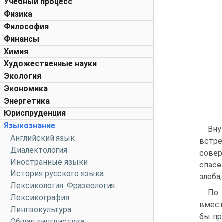
Учебный процесс
Физика
Философия
Финансы
Химия
Художественные науки
Экология
Экономика
Энергетика
Юриспруденция
Языкознание
Вну
Английский язык
встре
Диалектология
совер
Иностранные языки
спасе
История русского языка
злоба
Лексикология. Фразеология.
По 
Лексикография
вмест
Лингвокультура
бы пр
Общая лингвистика