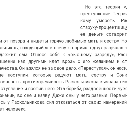
Но эта теория «
преступление. Теори
кому умереть. Ра
старуху‑процентщиц
ее деньги сотвори
и от позора и нищеты горячо любимых мать и сестру. Но
льников, находящийся в плену «теории» о двух разрядах 
адлежит сам. Отнеся себя к «высшему разряду», Рас
ышение над другими идет врозь с его желанием и ст
ечества. Он взялся не за свое дело. «Переступая», он нас
ые поступки, которые радуют мать, сестру и Соню
оенность, противоречивость Раскольникова вызвана тем,
еступление и против него. Эта борьба, раздвоенность чувс
знании, во сне и наяву. Даже сны у него разные. Первы
сь у Раскольникова сил отказаться от своих намерений.
ет человека.