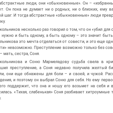
абстрактные люди, они «обыкновенные». Он – «избранн
ет. Он пока не думает ни о родных, ни о близких, ему 
й шаг. И тогда абстрактные «обыкновенные» люди превра
ку.
кольников несколько раз говорил о том, что он «убил для с
, нужно и быть одному, а быть одному – это значит быть 
льникова это мечта отделаться от совести, и это еще одн
ти» невозможно. Преступление возможно только без сов
– мать, сестра, Соня.
кольникова и Соню Мармеладову судьба свела в кри
шил преступление, а Соня недавно получила желтый б
ли, они еще обнажены для боли – и своей, и чужой. Ра
дения, и поэтому он выбрал Соню для себя. Но ему перво
его поддержит, что она и ношу его возьмет на себя и в
силась. «Тихая, слабенькая» Соня разбивает хитроумные
.