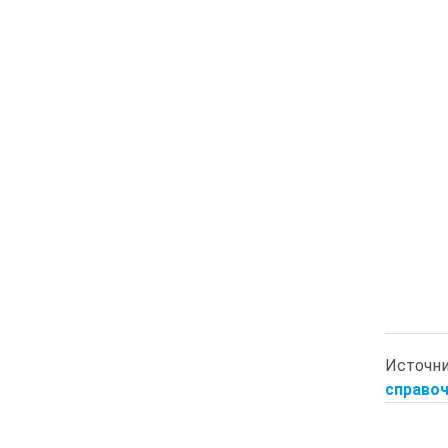
Источн
справоч