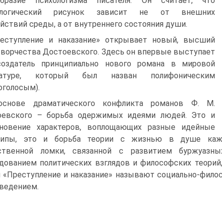
образие психологизма писателя. Он считает, что
ологический рисунок зависит не от внешних
йствий среды, а от внутреннего состояния души.
еступление и наказание» открывает новый, высший
творчества Достоевского. Здесь он впервые выступает
создатель принципиально нового романа в мировой
ратуре, который был назван полифоническим
оголосым).
основе драматического конфликта романов Ф. М.
оевского – борьба одержимых идеями людей. Это и
кновение характеров, воплощающих разные идейные
ципы, это и борьба теории с жизнью в душе кажд
ственной ломки, связанной с развитием буржуазны
дованием политических взглядов и философских теорий
 «Преступление и наказание» называют социально‑фило
ведением.