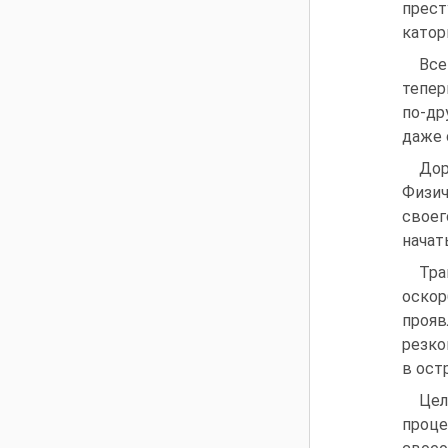
прест
катор
Все
тепер
по‑др
даже 
Дор
Физич
своег
начат
Тра
оско
прояв
резко
в ост
Цел
проце