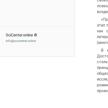
свое
псих
возде
«Пр
этап 
как 
SciCenter.online ©
лите
info@scicenter.online
(мног
В 
Дост
стол
прин
обще
иссле
роман
произ