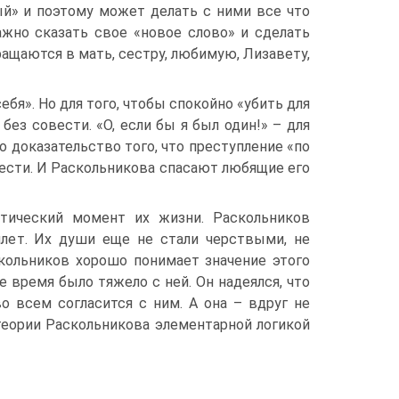
ый» и поэтому может делать с ними все что
важно сказать свое «новое слово» и сделать
щаются в мать, сестру, любимую, Лизавету,
ебя». Но для того, чтобы спокойно «убить для
без совести. «О, если бы я был один!» – для
о доказательство того, что преступление «по
ести. И Раскольникова спасают любящие его
тический момент их жизни. Раскольников
илет. Их души еще не стали черствыми, не
скольников хорошо понимает значение этого
е время было тяжело с ней. Он надеялся, что
о всем согласится с ним. А она – вдруг не
 теории Раскольникова элементарной логикой