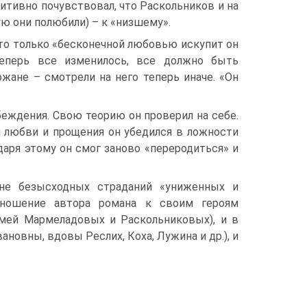
итивно почувствовал, что Раскольников и на
ую они полюбили) – к «низшему».
что только «бесконечной любовью искупит он
 теперь все изменилось, все должно быть
ржане – смотрели на него теперь иначе. «Он
еждения. Свою теорию он проверил на себе.
ем любви и прощения он убедился в ложности
одаря этому он смог заново «переродиться» и
оне безысходных страданий «униженных и
Отношение автора романа к своим героям
емей Мармеладовых и Раскольниковых), и в
новны, вдовы Реслих, Коха, Лужина и др.), и